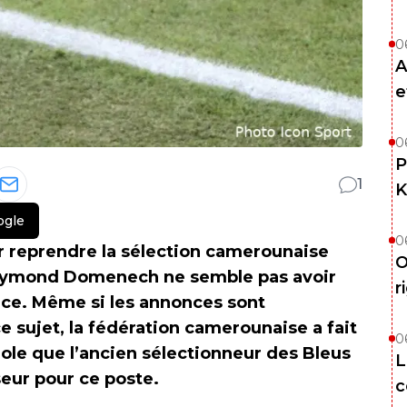
0
A
e
0
P
1
K
ogle
0
 reprendre la sélection camerounaise
O
Raymond Domenech ne semble pas avoir
r
lace. Même si les annonces sont
e sujet, la fédération camerounaise a fait
0
role que l’ancien sélectionneur des Bleus
L
seur pour ce poste.
c