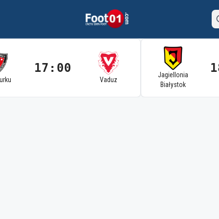
17:00
1
Jagiellonia
Turku
Vaduz
Białystok