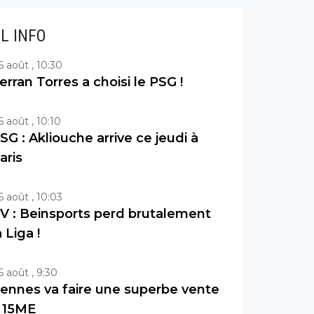
IL INFO
6 août , 10:30
erran Torres a choisi le PSG !
6 août , 10:10
SG : Akliouche arrive ce jeudi à
aris
6 août , 10:03
V : Beinsports perd brutalement
a Liga !
6 août , 9:30
ennes va faire une superbe vente
 15ME