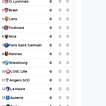
2
O
.
Lyonnais
0
0
0
0
0
0
3
Brest
0
0
0
0
0
0
4
Lens
0
0
0
0
0
0
5
Toulouse
0
0
0
0
0
0
6
Nice
0
0
0
0
0
0
7
Paris
Saint
Germain
0
0
0
0
0
0
8
Rennes
0
0
0
0
0
0
9
Strasbourg
0
0
0
0
0
0
10
LOSC
Lille
0
0
0
0
0
0
11
Angers
SCO
0
0
0
0
0
0
12
Le
Havre
0
0
0
0
0
0
13
Auxerre
0
0
0
0
0
0