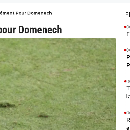
Dément Pour Domenech
F
pour Domenech
0
F
0
P
P
0
T
l
0
R
à