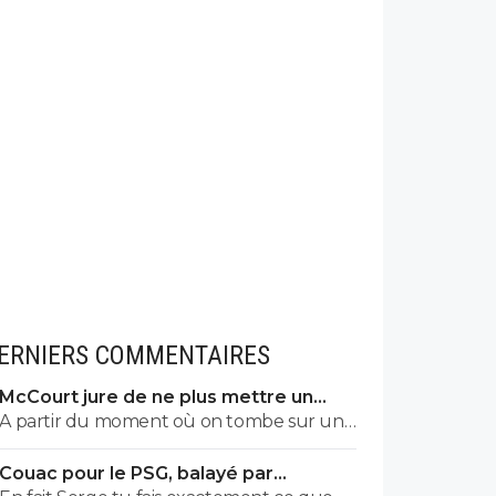
ERNIERS COMMENTAIRES
McCourt jure de ne plus mettre un
euro à l’OM
A partir du moment où on tombe sur un
commentaire de Raymonde on sait qu'on
Couac pour le PSG, balayé par
tombe sur un commentaire de teubé 😂
Majorque en amical