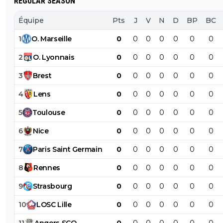
REGULAR SEASON
Équipe
Pts
J
V
N
D
BP
BC
1
O
.
Marseille
0
0
0
0
0
0
0
2
O
.
Lyonnais
0
0
0
0
0
0
0
3
Brest
0
0
0
0
0
0
0
4
Lens
0
0
0
0
0
0
0
5
Toulouse
0
0
0
0
0
0
0
6
Nice
0
0
0
0
0
0
0
7
Paris
Saint
Germain
0
0
0
0
0
0
0
8
Rennes
0
0
0
0
0
0
0
9
Strasbourg
0
0
0
0
0
0
0
10
LOSC
Lille
0
0
0
0
0
0
0
11
Angers
SCO
0
0
0
0
0
0
0