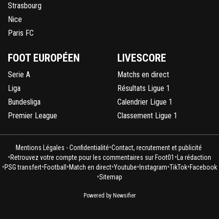
Strasbourg
Nice
Paris FC
FOOT EUROPÉEN
LIVESCORE
Serie A
Matchs en direct
Liga
Résultats Ligue 1
Bundesliga
Calendrier Ligue 1
Premier League
Classement Ligue 1
•
Mentions Légales - Confidentialité
Contact, recrutement et publicité
•
•
Retrouvez votre compte pour les commentaires sur Foot01
La rédaction
•
•
•
•
•
•
•
PSG transfert
Football
Match en direct
Youtube
Instagram
TikTok
Facebook
•
Sitemap
Powered by Newsifier