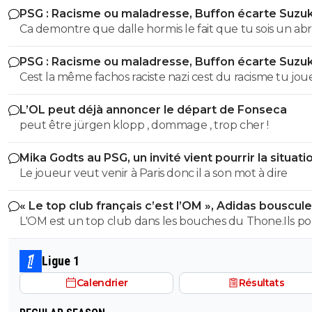
PSG : Racisme ou maladresse, Buffon écarte Suzuk
Ca demontre que dalle hormis le fait que tu sois un abr
ignare qui ignorait tout ce que jai dit sur buffon parce
PSG : Racisme ou maladresse, Buffon écarte Suzuk
justement tes un abruti ignare qui par dessus le marc
Cest la même fachos raciste nazi cest du racisme tu jou
ouvre sa grande gueule Genre cest toi qui va m'apprendre
les mots là finalité est la meme... Donc moralité alors bu
les définitions de nazi raciste fachiste?? Espèce de gui
L’OL peut déjà annoncer le départ de Fonseca
?? Cest ca ta seule défense ?? Va un peu te faire tronc
peut être jürgen klopp , dommage , trop cher !
espèce d'abruti .. et le numero 88 interdit en série A alo
dit quoi aussi parceque tu t'es foutu de ma gueule a ce
Mika Godts au PSG, un invité vient pourrir la situati
mais si je te colle le règlement sur ta sale face de merd
Le joueur veut venir à Paris donc il a son mot à dire
auras lair un peu plus con qu'hier trépané va
« Le top club français c’est l’OM », Adidas bouscule
PSG
L'OM est un top club dans les bouches du Thone.Ils po
gagner la coupe departementale en 2026
Ligue 1
Calendrier
Résultats