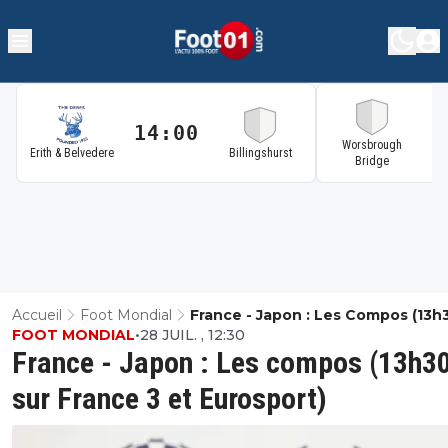
14:00
1
Worsbrough
Erith & Belvedere
Billingshurst
Bridge
Accueil
Foot Mondial
France - Japon : Les Compos (13h
FOOT MONDIAL
•
28 JUIL. , 12:30
France 3 Et Eurosport)
France - Japon : Les compos (13h3
sur France 3 et Eurosport)