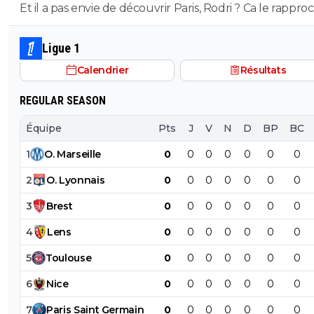
Et il a pas envie de découvrir Paris, Rodri ? Ca le rappro
de l'Espagne, c'est déjà ca 😅
ol-e-progresso
28 juillet 2021 à 14:25
+
2
Ligue 1
On forme beaucoup d'individualistes, qu'ils soient 
joueurs techniques de grand talent ou des poulets
Calendrier
Résultats
tête. Pour un joueur altruiste du genre Savanier, 
ou Caqueret qui sort du centre de formation, t'as d
REGULAR SEASON
Randall Kolo-Muani qui vont passer pro à côté, et
éventuellement parmi eux un génie du style Ben 
Équipe
Pts
J
V
N
D
BP
BC
ou Ousmane Dembélé.
1
O
.
Marseille
0
0
0
0
0
0
0
0
+
Répondre
2
O
.
Lyonnais
0
0
0
0
0
0
0
tyler
28 juillet 2021 à 14:18
+
0
3
Brest
0
0
0
0
0
0
0
Il fait trop chaud pour se révolter.
4
Lens
0
0
0
0
0
0
0
0
+
Répondre
alge1901
5
Toulouse
0
0
0
0
0
0
0
28 juillet 2021 à 14:17
+
0
pas de mental
6
Nice
0
0
0
0
0
0
0
0
+
Répondre
7
Paris
Saint
Germain
0
0
0
0
0
0
0