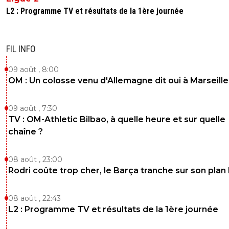
liette-van-h
28 juillet 2021 à 14:23
+
0
L2 : Programme TV et résultats de la 1ère journée
Il a le même agent que D Deschamps il me sembl
Ceci expliquerait peut-être cela dans ce cas.
FIL INFO
0
+
Répondre
alge1901
28 juillet 2021 à 14:23
+
0
09 août , 8:00
OM : Un colosse venu d'Allemagne dit oui à Marseille
Ca a jamais ete mieux qu un joueur de niveau
l1..meme sous bielsa il a montre ses limites..ma
qu il etait son chouchou..
09 août , 7:30
TV : OM-Athletic Bilbao, à quelle heure et sur quelle
0
+
Répondre
chaîne ?
go-west
28 juillet 2021 à 14:20
+
7
08 août , 23:00
On boit le calice jusqu'au bout et la c'est du Saké ^^
Rodri coûte trop cher, le Barça tranche sur son plan
0
+
Répondre
08 août , 22:43
psgpsg
28 juillet 2021 à 14:20
+
0
L2 : Programme TV et résultats de la 1ère journée
Tricherie yilmaz n'est pas Japonais !!!