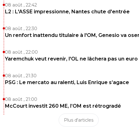
0
+
Répondre
08 août , 22:42
L2 : L'ASSE impressionne, Nantes chute d'entrée
fissa
28 juillet 2021 à 14:20
+
2
08 août , 22:30
but
Un renfort inattendu titulaire à l'OM, Genesio va ose
0
+
Répondre
08 août , 22:00
raazzelwonder
28 juillet 2021 à 14:19
+
0
Yaremchuk veut revenir, l'OL ne lâchera pas un euro
Quelle farce.. Heureusement pour Mbappé qu'il n'est pas 
s'enliser dans ce bourbier, après son Euro..
08 août , 21:30
0
+
Répondre
PSG : Le mercato au ralenti, Luis Enrique s’agace
cylon
28 juillet 2021 à 14:18
+
0
08 août , 21:00
y'a bien un tournoi de repêchage après non? :p
McCourt investit 260 ME, l’OM est rétrogradé
0
+
Répondre
Plus d'articles
topgone
28 juillet 2021 à 14:18
+
0