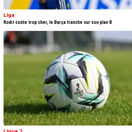
pire equipe du tournoi..sans contestation
Liga
0
+
Répondre
Rodri coûte trop cher, le Barça tranche sur son plan B
cylon
28 juillet 2021 à 14:21
+
0
ahahahahahaha quelle honte. c'est + qu'une élimination.
0
+
Répondre
fissa
28 juillet 2021 à 14:21
+
2
ils ont raté la manita les Nippons
0
+
Répondre
alge1901
28 juillet 2021 à 14:20
+
0
thauvin les mexicains se rendent compte de la douille...s
niveau c une insulte au foot..ce mec a ete en edf..c grav
0
+
Répondre
Ligue 2