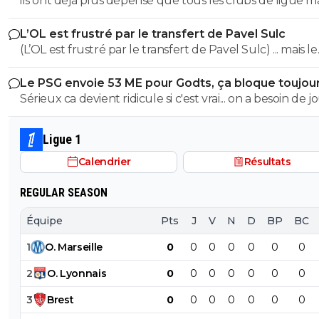
ils ont déjà plus dépensé que tous les clubs de ligue 
réunis hors quatar.. ils veulent juste profitez au maxi
L’OL est frustré par le transfert de Pavel Sulc
des clubs qui sont beaucoup plus mal lotis qu'eux c'est 
(L’OL est frustré par le transfert de Pavel Sulc) ... mais le
du plus fort tout simplement..
public aussi commence a être frustré ... la vente de ces
Le PSG envoie 53 ME pour Godts, ça bloque toujou
"excellents" joueurs dont fait partie Pavel Sulc ... pour
Sérieux ca devient ridicule si c'est vrai... on a besoin de 
récupérer quoi ? qui? À un moment donné il faudra bi
pour la supercoupe ! sérieux a 5 ou 7M€ pres, go !!
arriver a construire dans le long terme... et avec , seul
avec , une équipe régulière ça finira par payer, mais là pour
Ligue 1
l'instant, ???
Calendrier
Résultats
REGULAR SEASON
Équipe
Pts
J
V
N
D
BP
BC
1
O
.
Marseille
0
0
0
0
0
0
0
2
O
.
Lyonnais
0
0
0
0
0
0
0
3
Brest
0
0
0
0
0
0
0