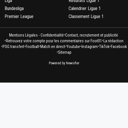
Liga
Résultats Ligue 1
Bundesliga
Calendrier Ligue 1
Premier League
Classement Ligue 1
•
Mentions Légales - Confidentialité
Contact, recrutement et publicité
•
•
Retrouvez votre compte pour les commentaires sur Foot01
La rédaction
•
•
•
•
•
•
•
PSG transfert
Football
Match en direct
Youtube
Instagram
TikTok
Facebook
•
Sitemap
Powered by Newsifier