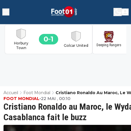
0
1
1
Horbury
Deeping Rangers
Golcar United
Town
Accueil
Foot Mondial
Cristiano Ronaldo Au Maroc, Le 
FOOT MONDIAL
•
22 MAI , 00:10
Casablanca Fait Le Buzz
Cristiano Ronaldo au Maroc, le Wyd
Casablanca fait le buzz