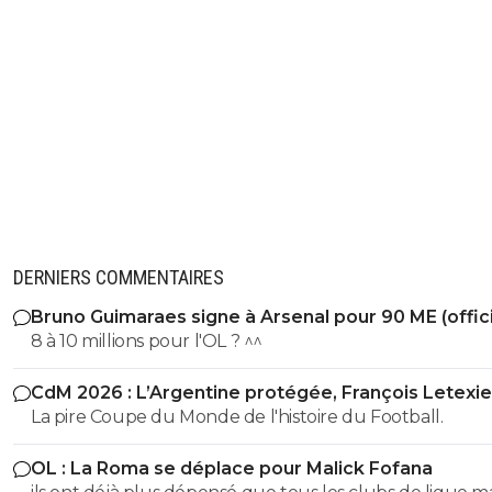
DERNIERS COMMENTAIRES
Bruno Guimaraes signe à Arsenal pour 90 ME (offici
8 à 10 millions pour l'OL ? ^^
CdM 2026 : L’Argentine protégée, François Letexie
pris cher
La pire Coupe du Monde de l'histoire du Football.
OL : La Roma se déplace pour Malick Fofana