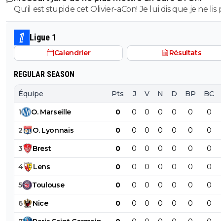
simplet comme toi ne voient aucune nuance, et vient d
Qu'il est stupide cet Olivier-aCon! Je lui dis que je ne lis 
n'empêche pas d'être facho.. Oui le numéro 88 est
que les autre sont binaire... t'es vraiment une sacrée cloc
ses commentaires puérils avec des émojis et il continue
dorénavant interdit d'être porté en Série A et B ... tu voi
me répondre avec ses petites images de gogol. Ça pro
dormiras moins cretin ce soir.. ou pas vue que t'as le ce
Ligue 1
bien ce que je dis, on voit tout de suite qu'on a affaire à
complètement farcie
Calendrier
Résultats
teubé.^^
REGULAR SEASON
Équipe
Pts
J
V
N
D
BP
BC
1
O
.
Marseille
0
0
0
0
0
0
0
2
O
.
Lyonnais
0
0
0
0
0
0
0
3
Brest
0
0
0
0
0
0
0
4
Lens
0
0
0
0
0
0
0
5
Toulouse
0
0
0
0
0
0
0
6
Nice
0
0
0
0
0
0
0