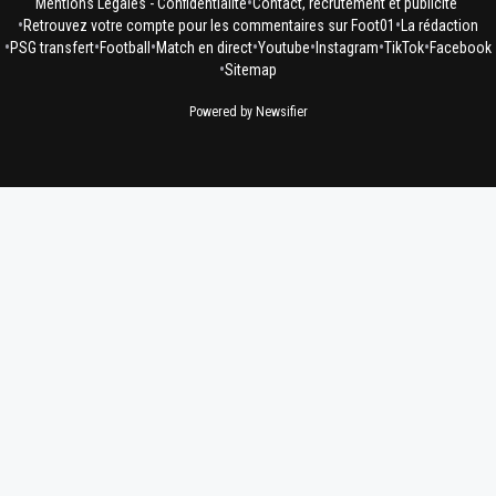
•
Mentions Légales - Confidentialité
Contact, recrutement et publicité
•
•
Retrouvez votre compte pour les commentaires sur Foot01
La rédaction
•
•
•
•
•
•
•
PSG transfert
Football
Match en direct
Youtube
Instagram
TikTok
Facebook
•
Sitemap
Powered by Newsifier