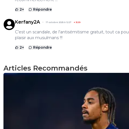
2
+
Répondre
Kerfany2A
17 octobre 2025 à 12:27
+
329
C’est un scandale, de l'antisémitisme gratuit, tout ca pour
plaisir aux musulmans !!!
2
+
Répondre
Articles Recommandés