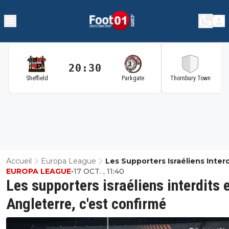
20:30
2
Sheffield
Parkgate
Thornbury Town
Accueil
Europa League
Les Supporters Israéliens Interd
EUROPA LEAGUE
•
17 OCT. , 11:40
Angleterre, C'est Confirmé
Les supporters israéliens interdits 
Angleterre, c'est confirmé