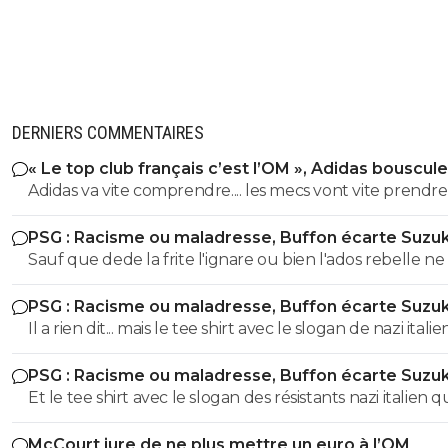
DERNIERS COMMENTAIRES
« Le top club français c’est l’OM », Adidas bouscule
PSG
Adidas va vite comprendre.... les mecs vont vite prendre
jambes à leur cou lorsqu'ils vont s'apercevoir du club d
PSG : Racisme ou maladresse, Buffon écarte Suzuk
clowns qu'est l'Olympique de Marseille. ^^
Sauf que dede la frite l'ignare ou bien l'ados rebelle ne 
pas que buffon portait un tee shirt scandaleux en 2000.
PSG : Racisme ou maladresse, Buffon écarte Suzuk
vue quil etait pas née ou alors complètement ignorant
Il a rien dit... mais le tee shirt avec le slogan de nazi itali
débile de surcroît
44 + du coup son numéro 88+ maintenant sa sorti sur 
PSG : Racisme ou maladresse, Buffon écarte Suzuk
qui bien quil n'ait rien dit est quand meme douteuse c
Et le tee shirt avec le slogan des résistants nazi italien 
commence a faire beaucoup.. alors sûrement que ta pe
portait buffon du coup t'as quoi comme excuse ?? Hât
tete vide n'as pas remarqué toutes ces nuances.. souve
McCourt jure de ne plus mettre un euro à l’OM
davoir ta réponse de cretin ignare !! Carrière exemplaire