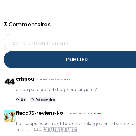
3 Commentaires
PUBLIER
crissou
18 mai 2022 à 21:19
+
97
on en parle de l'arbitrage pro rangers ?
0
+
Répondre
flaco75-reviens-l-o
18 mai 2022 à 20:10
+
787
Les supps écossais et teutons mélangés en tribune et 
soucis…. 😑😑🇫🇷🇮🇹🇧🇷🇺🇦