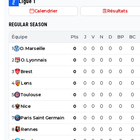
Ligue 1
Calendrier
Résultats
REGULAR SEASON
Équipe
Pts
J
V
N
D
BP
BC
1
O
.
Marseille
0
0
0
0
0
0
0
2
O
.
Lyonnais
0
0
0
0
0
0
0
3
Brest
0
0
0
0
0
0
0
4
Lens
0
0
0
0
0
0
0
5
Toulouse
0
0
0
0
0
0
0
6
Nice
0
0
0
0
0
0
0
7
Paris
Saint
Germain
0
0
0
0
0
0
0
8
Rennes
0
0
0
0
0
0
0