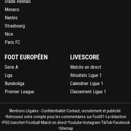
Stade Rennais
Monaco
Nantes
Strasbourg
Nice
Paris FC
FOOT EUROPÉEN
LIVESCORE
Serie A
Matchs en direct
Liga
Résultats Ligue 1
Bundesliga
Calendrier Ligue 1
Premier League
Classement Ligue 1
•
Mentions Légales - Confidentialité
Contact, recrutement et publicité
•
•
Retrouvez votre compte pour les commentaires sur Foot01
La rédaction
•
•
•
•
•
•
•
PSG transfert
Football
Match en direct
Youtube
Instagram
TikTok
Facebook
•
Sitemap