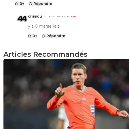
0
+
Répondre
crissou
18 mai 2022 à 21:20
+
97
y a 0 marseillais
0
+
Répondre
Articles Recommandés