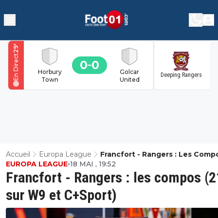
'
31
En Direct
0
1
1
Horbury
Golcar
Deeping Rangers
Town
United
Accueil
Europa League
Francfort - Rangers : Les Comp
EUROPA LEAGUE
•
18 MAI , 19:52
(21h Sur W9 Et C+Sport)
Francfort - Rangers : les compos (
sur W9 et C+Sport)