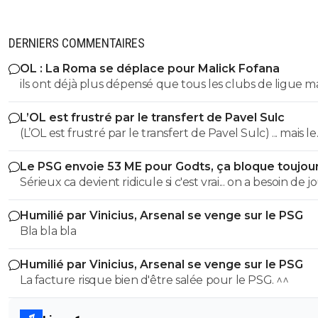
DERNIERS COMMENTAIRES
OL : La Roma se déplace pour Malick Fofana
ils ont déjà plus dépensé que tous les clubs de ligue 
réunis hors quatar.. ils veulent juste profitez au maxi
L’OL est frustré par le transfert de Pavel Sulc
des clubs qui sont beaucoup plus mal lotis qu'eux c'est 
(L’OL est frustré par le transfert de Pavel Sulc) ... mais le
du plus fort tout simplement..
public aussi commence a être frustré ... la vente de ces
Le PSG envoie 53 ME pour Godts, ça bloque toujou
"excellents" joueurs dont fait partie Pavel Sulc ... pour
Sérieux ca devient ridicule si c'est vrai... on a besoin de 
récupérer quoi ? qui? À un moment donné il faudra bi
pour la supercoupe ! sérieux a 5 ou 7M€ pres, go !!
arriver a construire dans le long terme... et avec , seul
Humilié par Vinicius, Arsenal se venge sur le PSG
avec , une équipe régulière ça finira par payer, mais là pour
Bla bla bla
l'instant, ???
Humilié par Vinicius, Arsenal se venge sur le PSG
La facture risque bien d'être salée pour le PSG. ^^