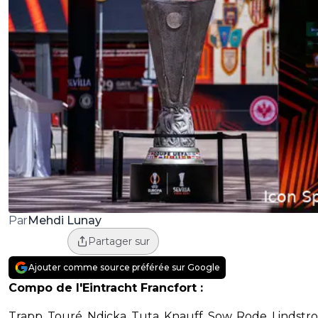
Mehdi Lunay
Par
Partager sur
Ajouter comme source préférée sur Google
Compo de l'Eintracht Francfort :
Trapp, Touré, Ndicka, Tuta, Knauff, Sow, Rode, Lindstr