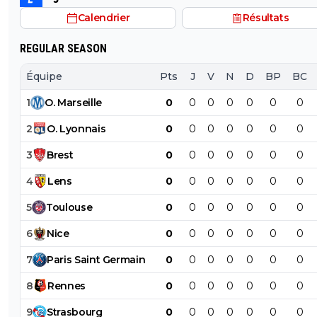
Lucio. Mais aucune chance que ça se fasse cette année, 
Calendrier
Résultats
ont quand même déjà upamecano, kim et tah qui
correspondent à un profil similaire, alors, à moins de fair
REGULAR SEASON
partir 1 des 2 titulaires, je verrais pas l’intérêt de pacho d
au Bayern.
Équipe
Pts
J
V
N
D
BP
BC
1
O
.
Marseille
0
0
0
0
0
0
0
2
O
.
Lyonnais
0
0
0
0
0
0
0
3
Brest
0
0
0
0
0
0
0
4
Lens
0
0
0
0
0
0
0
5
Toulouse
0
0
0
0
0
0
0
6
Nice
0
0
0
0
0
0
0
7
Paris
Saint
Germain
0
0
0
0
0
0
0
8
Rennes
0
0
0
0
0
0
0
9
Strasbourg
0
0
0
0
0
0
0