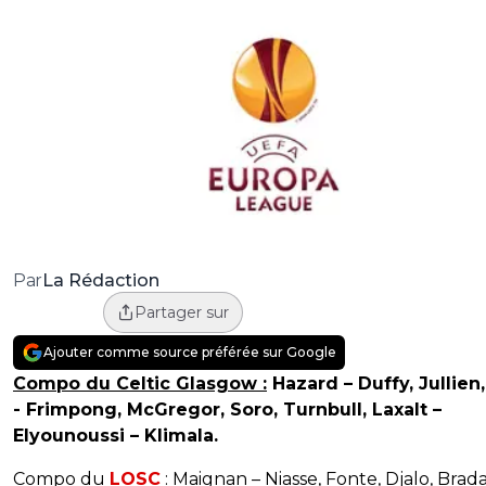
La Rédaction
Par
Partager sur
Ajouter comme source préférée sur Google
Compo du Celtic Glasgow :
Hazard – Duffy, Jullien,
- Frimpong, McGregor, Soro, Turnbull, Laxalt –
Elyounoussi – Klimala.
Compo du
LOSC
:
Maignan – Niasse, Fonte, Djalo, Brada