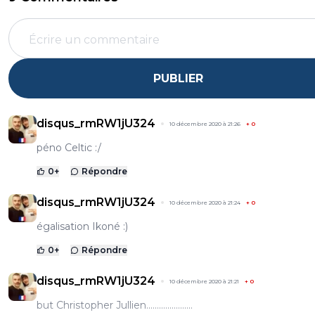
PUBLIER
disqus_rmRW1jU324
10 décembre 2020 à 21:26
+
0
péno Celtic :/
0
+
Répondre
disqus_rmRW1jU324
10 décembre 2020 à 21:24
+
0
égalisation Ikoné :)
0
+
Répondre
disqus_rmRW1jU324
10 décembre 2020 à 21:21
+
0
but Christopher Jullien......................