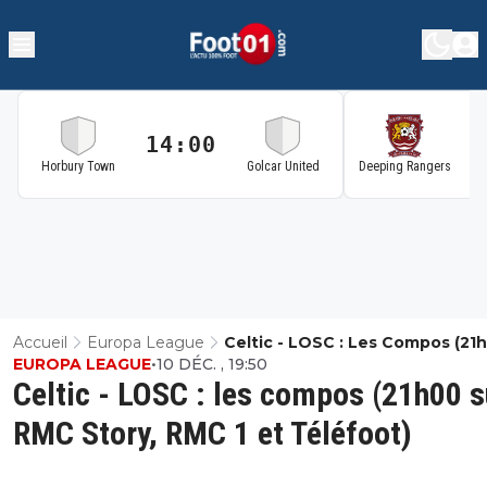
14:00
1
Horbury Town
Golcar United
Deeping Rangers
Accueil
Europa League
Celtic - LOSC : Les Compos (21
EUROPA LEAGUE
•
10 DÉC. , 19:50
Sur RMC Story, RMC 1 Et Téléfo
Celtic - LOSC : les compos (21h00 s
RMC Story, RMC 1 et Téléfoot)