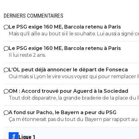
DERNIERS COMMENTAIRES
Le PSG exige 160 ME, Barcola retenu à Paris
Mais qu'il aille au bout si il le souhaite. Lui aussi a signé c
contrat et lui aussi doit le respecter si pas d'accord avec
Le PSG exige 160 ME, Barcola retenu à Paris
Liverpool. On va pas pleurer non plus....
Il lui reste 2 ans.
L’OL peut déjà annoncer le départ de Fonseca
Oui mais si Lyon le vire vous voyez qui pour remplacer
OM : Accord trouvé pour Aguerd à la Sociedad
Tout doit disparaitre, la grande braderie de la place du
continue ! 😂🤣🤣
A fond sur Pacho, le Bayern a peur du PSG
Ça m étonnerait pas du tout du Bayern par rapport au p
athlétique et mental de pacho qui correspond à ce qu
le Bayern habituellement à l image d’un boateng ou d
Ligue 1