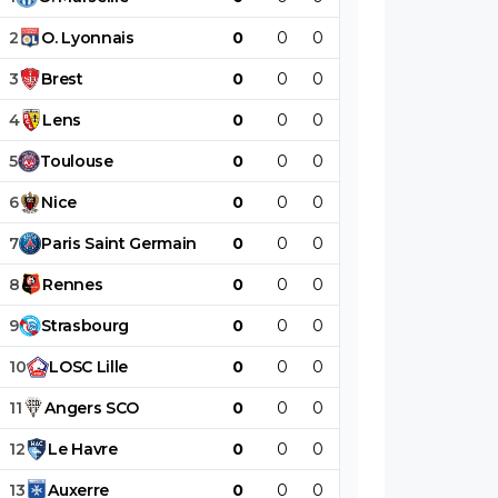
2
O
.
Lyonnais
0
0
0
0
0
0
3
Brest
0
0
0
0
0
0
4
Lens
0
0
0
0
0
0
5
Toulouse
0
0
0
0
0
0
6
Nice
0
0
0
0
0
0
7
Paris
Saint
Germain
0
0
0
0
0
0
8
Rennes
0
0
0
0
0
0
9
Strasbourg
0
0
0
0
0
0
10
LOSC
Lille
0
0
0
0
0
0
11
Angers
SCO
0
0
0
0
0
0
12
Le
Havre
0
0
0
0
0
0
13
Auxerre
0
0
0
0
0
0