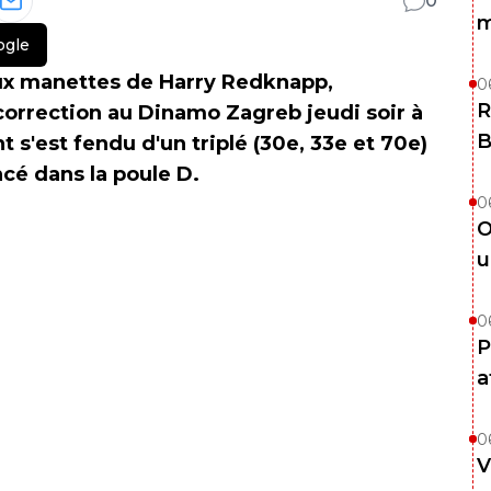
0
m
ogle
ux manettes de Harry Redknapp,
0
R
correction au Dinamo Zagreb jeudi soir à
B
 s'est fendu d'un triplé (30e, 33e et 70e)
ncé dans la poule D.
0
O
u
0
P
a
0
V