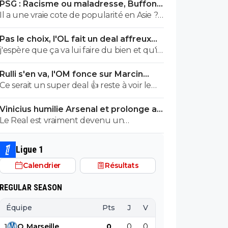
PSG : Racisme ou maladresse, Buffon
....PSG 1 milliard et demi 2 c1 14 titres ....city 2
écarte Suzuki
Il a une vraie cote de popularité en Asie ?
milliard et demi 1c1 .....
Non parce que le Japon je crois que c'est
Pas le choix, l'OL fait un deal affreux
légèrement raciste non ? (désolé si je me
avec Getafe
j'espère que ça va lui faire du bien et qu'il
trompe)
va jouer. mais il n'a pas l'air très solide le
Rulli s'en va, l'OM fonce sur Marcin
garçon. vivement qu'on se débarrasse des
Bulka
Ce serait un super deal 👍 reste à voir le
bras cassés de Textor, qui ne savent rien
tarif
faire de leurs pieds. j'avais espoir qu'il nous
Vinicius humilie Arsenal et prolonge au
montre un peu de caractère mais
Real jusqu’en 2032
Le Real est vraiment devenu un
manifestement on s'est bien fait avoir sur
paillasson.
ce coup là.
Ligue 1
Calendrier
Résultats
REGULAR SEASON
Équipe
Pts
J
V
N
D
BP
B
1
O
.
Marseille
0
0
0
0
0
0