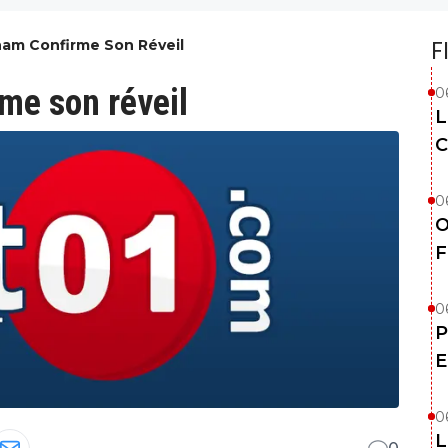
ham Confirme Son Réveil
F
rme son réveil
0
L
C
0
O
F
0
P
E
0
L