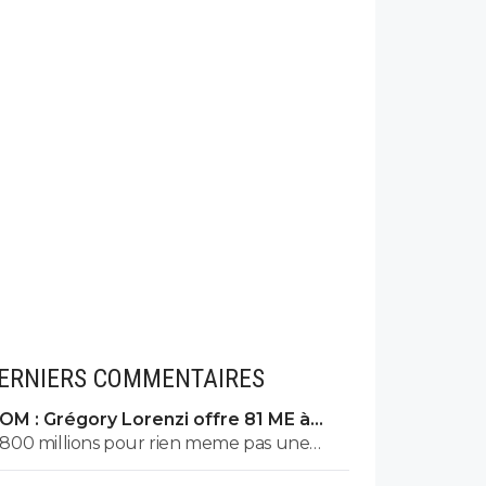
ERNIERS COMMENTAIRES
OM : Grégory Lorenzi offre 81 ME à
Frank McCourt
800 millions pour rien meme pas une
coupe de france ou coupe a guignol c3