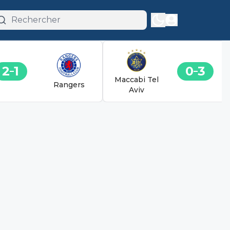
2
1
0
3
Maccabi Tel
Rangers
Aviv