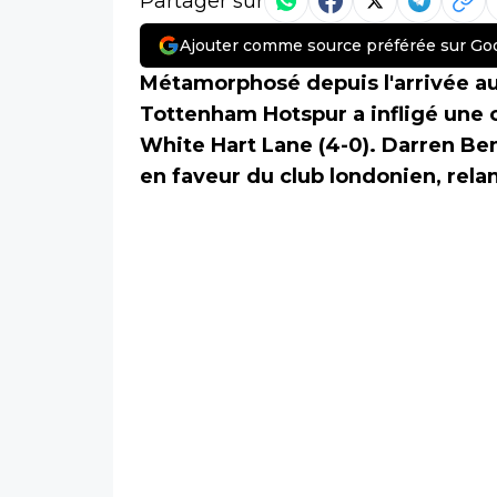
Partager sur
Ajouter comme source préférée sur Go
Métamorphosé depuis l'arrivée a
Tottenham Hotspur a infligé une 
White Hart Lane (4-0). Darren Bent
en faveur du club londonien, rela