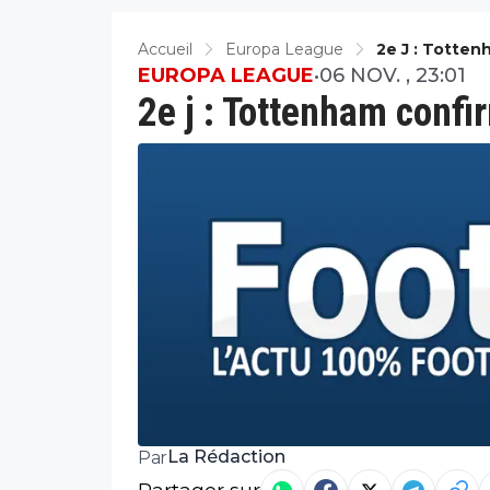
Accueil
Europa League
2e J : Totten
EUROPA LEAGUE
•
06 NOV. , 23:01
2e j : Tottenham confi
La Rédaction
Par