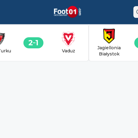
2
1
Jagiellonia
Turku
Vaduz
Białystok