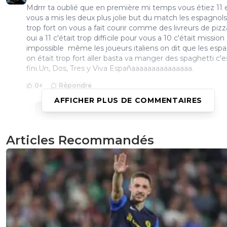
Mdrrr ta oublié que en première mi temps vous étiez 11 
vous a mis les deux plus jolie but du match les espagnol
trop fort on vous a fait courir comme des livreurs de pizz
oui a 11 c'était trop difficile pour vous a 10 c'était mission
impossible même les joueurs italiens on dit que les esp
on était trop fort aller basta va manger des spaghetti c'e
fini.Un, Dos, Tres y Viva Españaaaaaaaaaaaaaaa.
0
+
Répondre
AFFICHER PLUS DE COMMENTAIRES
julyon-69
02 juillet 2012 à 16:13
+
0
"on vous a mis les deux plus jolie but du match" "
a fait courir comme des livreurs de pizza" Tu était s
Articles Recommandés
terrain ?
0
+
Répondre
sonni-pa
02 juillet 2012 à 11:02
+
0
si l italie etait a 11 ils auraient remonté les 2 buts et ca tou
monde le sait a moin que nous n ayons pas vue le mem
match.hier ,c est un peut comme si je boxer contre un b