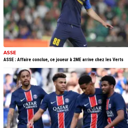
avec un bras cassè,si je gagne,je n ais aucun merrite,don
moi,l espagne a eu de la chance et a proffité de la faible
italienne hier,ne nous menton pas a nous meme,
0
+
Répondre
nicooo-lacazmonb-bew
02 juillet 2012 à 10:09
+
0
ASSE
pour moi, il y a 2-0.
ASSE : Affaire conclue, ce joueur à 2ME arrive chez les Verts
0
+
Répondre
nicooo-lacazmonb-bew
02 juillet 2012 à 10:08
+
0
sur la blessure de motta, je pense qu'il se claque pcq il ne
pas échauffé correctement.mais on a bien vu que la squ
azzura était à bout de force, ils ont tout donné contre les
allemands, pirlo et de rossi étaient cuits !
0
+
Répondre
pirloilmaestro
02 juillet 2012 à 9:14
+
0