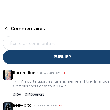
141 Commentaires
PUBLIER
florent-lion
20 juillet 2012 à 3:17
+
0
Pff n'importe quoi , les Italiens meme a 11 tirer la langue
avez pris chers c'est tout :D 4 a 0.
0
+
Répondre
nelly-pito
02 juillet 2012 à 15:16
+
0