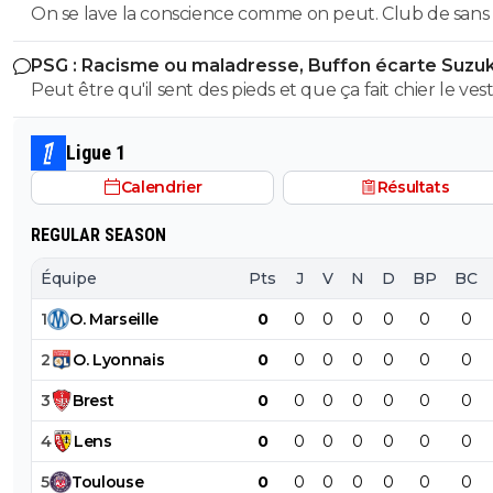
On se lave la conscience comme on peut. Club de sans
^^Alonzo n'est plus champion du monde, il roule sur ferrar
Emerson, CJ Riley, Maupay, Moumbagna, Kondogbia, d
voiture complète italienne, dopage ou pas t'es encore
libre et Mmadi en prêt
ridicule.Le reste document toi, tu as aussi tortattend y a 
PSG : Racisme ou maladresse, Buffon écarte Suzuk
marrant ^^de toi en parlant des italiens (que j'apprécie, c
Peut être qu'il sent des pieds et que ça fait chier le vest
pas le sujet) :"Bain je ne sais pas le fair play, l'ethique spor
l'honneteté ^^ Donc la ferme !"t'es au courant des prob
de triche dans le calcio? c'est compatible avec l'éthique, l
Ligue 1
play, l'honnêteté, mdrt'es un gamin ^^ bonne nuit dutron
Calendrier
Résultats
0
+
Répondre
REGULAR SEASON
rozay69-berto
02 juillet 2012 à 00:03
+
0
Équipe
Pts
J
V
N
D
BP
BC
T'es ridicule Monsieur Fernand va dormir pck la tu
t'enfonce le vieux !
1
O
.
Marseille
0
0
0
0
0
0
0
0
+
Répondre
2
O
.
Lyonnais
0
0
0
0
0
0
0
la-hy-ne
3
Brest
0
0
0
0
0
0
0
01 juillet 2012 à 22:38
+
0
en quoi ils ne devaient pas être qualifiés ?
4
Lens
0
0
0
0
0
0
0
0
+
Répondre
5
Toulouse
0
0
0
0
0
0
0