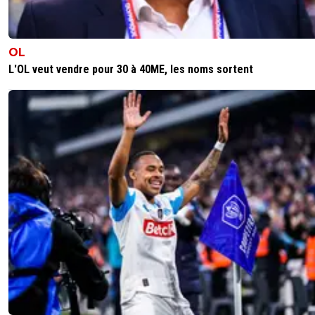
fan-s-absolu-2-demba-ba-o-me
02 juillet 2012 à 9:01
+
0
Ryan Giggs court comme un gosse de 17 ans, les X
OL
Iniesta, Giggs, Pirlo, Bouffon sont simplement un
L'OL veut vendre pour 30 à 40ME, les noms sortent
bonne hygiène de vie
0
+
Répondre
clemzoub
02 juillet 2012 à 00:46
+
0
en tout cas se jordi alba est vraiment un TUEUR !!!!!
0
+
Répondre
luda972
02 juillet 2012 à 3:45
+
0
Dire qu'a Valence c'était le remplaçant de Matthie
Lui gagne l'euro... Matthieu pas sélectionné par Bla
Lui préfère Evra a Matthieu, sa aussi c'est une érr
Blanc... Mais bon content pour lui qui vient ou va s
au Barça, ou il s'adaptera très vite...