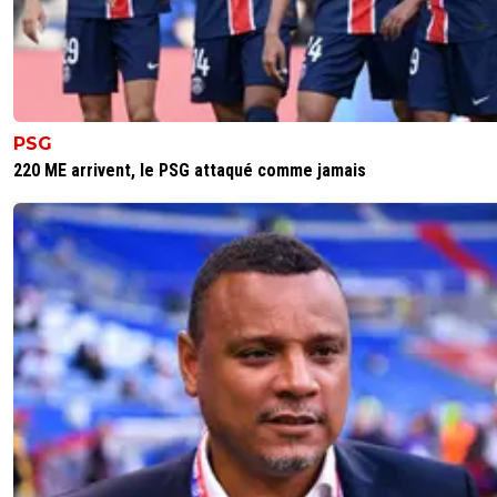
mérité mon cul oué, 2 blessures une mi-temps à 10 1 jou
repos en moin lesjoueurs étaient cramés
0
+
Répondre
sonni-pa
02 juillet 2012 à 11:06
+
0
PSG
220 ME arrivent, le PSG attaqué comme jamais
bien dit
0
+
Répondre
tonymontana
02 juillet 2012 à 7:00
+
0
Non mais la sérieux c'est pas possible quoi...Des mecs
Xavi et Iniesta jouent jusqu'à 70 matches par saison dep
ans et ils ne sont JAMAIS fatigués quoi...Je suis persuad
les joueurs espagnols et plus particulièrement les joueur
Barça sont chargés comme les taureaux à la corrida...Les
Contador, les Nadal, les footballeurs de l’équipe d'Espagn
plupart des joueurs évoluant en Espagne sont dopés et
personne ne fait rien pour mettre un terme à la tricherie..
0
+
Répondre