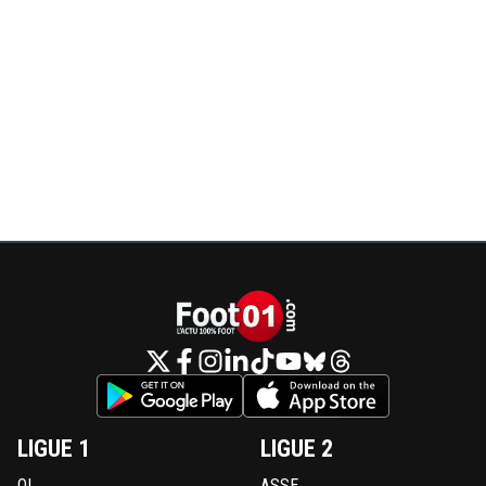
il y a peut être des informations pus précises su
net.
0
+
Répondre
monsieur-fernand
01 juillet 2012 à 23:07
+
0
http://om1899.football.fr/p...si
tu ne maitrises p
dis pas n'importe quoi, documente toi ^^
0
+
Répondre
producteur-de-superfoin
01 juillet 2012 à 23:13
+
0
Excuse-moi de ne pas maîtriser les compéten
politiques et économiques de l'Etat espagnol.....
^^Sinon c'est clair que les banques prêtent, mai
moi, elles pretent avec quel argent ? Suremen
l'épargne de contribuables qui aurait plus besoi
d'être investie intelligemment dans l'économi
dans le foot. Je ne te parle même pas des actif
financiers.......
LIGUE 1
LIGUE 2
0
+
Répondre
OL
ASSE