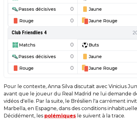
0
Passes décisives
Jaune
0
Rouge
Jaune
Rouge
Club Friendlies 4
2
0
Matchs
Buts
0
Passes décisives
Jaune
0
Rouge
Jaune
Rouge
Pour le contexte, Anna Silva discutait avec Vinicius Jun
avant que le joueur du Real Madrid ne lui demande d
vidéos d'elle. Par la suite, le Brésilien l'a carrément invi
Marbella, en Espagne, dans des conditions inhabituelle
Décidément, les
polémiques
le suivent à la trace.