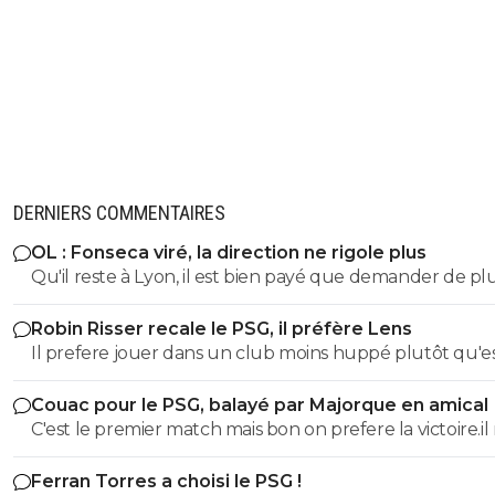
DERNIERS COMMENTAIRES
OL : Fonseca viré, la direction ne rigole plus
Qu'il reste à Lyon, il est bien payé que demander de pl
Robin Risser recale le PSG, il préfère Lens
Il prefere jouer dans un club moins huppé plutôt qu'e
de réussir dans un top club.C'est un choix
Couac pour le PSG, balayé par Majorque en amical
C'est le premier match mais bon on prefere la victoire.il
faut pas en faire tout un plat non plus vu le nombre d
Ferran Torres a choisi le PSG !
joueurs absents.Mais ceux qui esperent avoir du temps