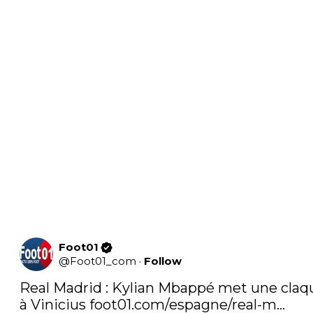
Foot01
@
Foot01_com
·
Follow
Real Madrid : Kylian Mbappé met une claqu
à Vinicius 
foot01.com/espagne/real-m…