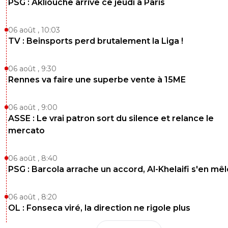
PSG : Akliouche arrive ce jeudi à Paris
06 août , 10:03
TV : Beinsports perd brutalement la Liga !
06 août , 9:30
Rennes va faire une superbe vente à 15ME
06 août , 9:00
ASSE : Le vrai patron sort du silence et relance le
mercato
06 août , 8:40
PSG : Barcola arrache un accord, Al-Khelaifi s'en mêl
06 août , 8:20
OL : Fonseca viré, la direction ne rigole plus