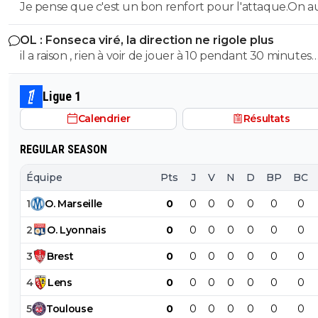
Je pense que c'est un bon renfort pour l'attaque.On a
jeu n'ont pas brillé
solutions d'axe comme avant avec DEmbelé et Ramos
OL : Fonseca viré, la direction ne rigole plus
il a raison , rien à voir de jouer à 10 pendant 30 minutes
quand ton soucis est de ne pas encaisser de but, ou de
à 10, 70 minutes et que tu dois marquer des buts
Ligue 1
Calendrier
Résultats
REGULAR SEASON
Équipe
Pts
J
V
N
D
BP
BC
1
O
.
Marseille
0
0
0
0
0
0
0
2
O
.
Lyonnais
0
0
0
0
0
0
0
3
Brest
0
0
0
0
0
0
0
4
Lens
0
0
0
0
0
0
0
5
Toulouse
0
0
0
0
0
0
0