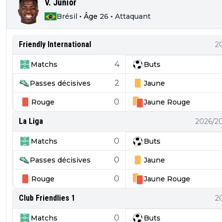
V. Júnior
Brésil
•
Âge
26
•
Attaquant
Friendly International
2
4
Matchs
Buts
2
Passes décisives
Jaune
0
Rouge
Jaune
Rouge
La Liga
2026/2
0
Matchs
Buts
0
Passes décisives
Jaune
0
Rouge
Jaune
Rouge
Club Friendlies 1
2
0
Matchs
Buts