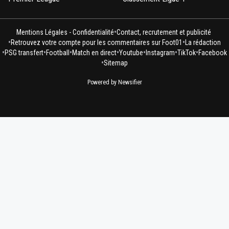
•
Mentions Légales - Confidentialité
Contact, recrutement et publicité
•
•
Retrouvez votre compte pour les commentaires sur Foot01
La rédaction
•
•
•
•
•
•
•
PSG transfert
Football
Match en direct
Youtube
Instagram
TikTok
Facebook
•
Sitemap
Powered by Newsifier