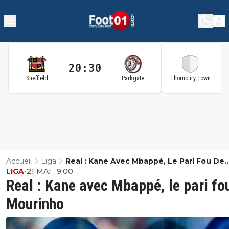
20:30
2
Sheffield
Parkgate
Thornbury Town
Accueil
Liga
Real : Kane Avec Mbappé, Le Pari Fou De
LIGA
•
21 MAI , 9:00
Mourinho
Real : Kane avec Mbappé, le pari fo
Mourinho