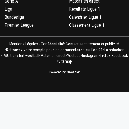
Serie A
Matchs en direct
Liga
Résultats Ligue 1
Bundesliga
Calendrier Ligue 1
Premier League
Classement Ligue 1
•
Mentions Légales - Confidentialité
Contact, recrutement et publicité
•
•
Retrouvez votre compte pour les commentaires sur Foot01
La rédaction
•
•
•
•
•
•
•
PSG transfert
Football
Match en direct
Youtube
Instagram
TikTok
Facebook
•
Sitemap
Powered by Newsifier