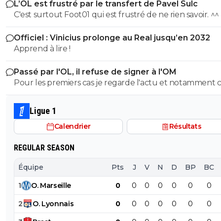
L’OL est frustré par le transfert de Pavel Sulc
C'est surtout Foot01 qui est frustré de ne rien savoir. ^^
Officiel : Vinicius prolonge au Real jusqu’en 2032
Apprend à lire !
Passé par l'OL, il refuse de signer à l'OM
Pour les premiers cas je regarde l'actu et notamment c
du foot. Pour le dernier, rien qu'ici il y en a pléthore. Et toi, tu
es dans quel camp, les abrutis ou ceux qui viennent pa
Ligue 1
foot avec respect?
Calendrier
Résultats
REGULAR SEASON
Équipe
Pts
J
V
N
D
BP
BC
1
O
.
Marseille
0
0
0
0
0
0
0
2
O
.
Lyonnais
0
0
0
0
0
0
0