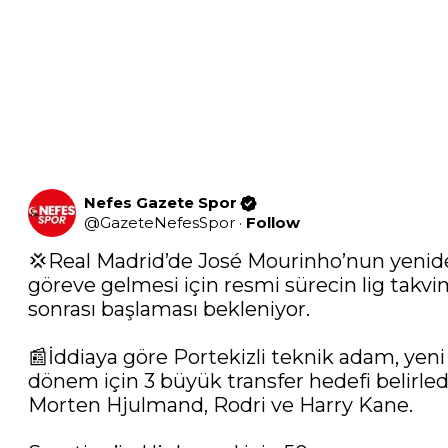
Nefes Gazete Spor
@
GazeteNefesSpor
·
Follow
💢Real Madrid’de José Mourinho’nun yenid
göreve gelmesi için resmi sürecin lig takvim
sonrası başlaması bekleniyor.

📰İddiaya göre Portekizli teknik adam, yeni 
dönem için 3 büyük transfer hedefi belirledi
Morten Hjulmand, Rodri ve Harry Kane.
