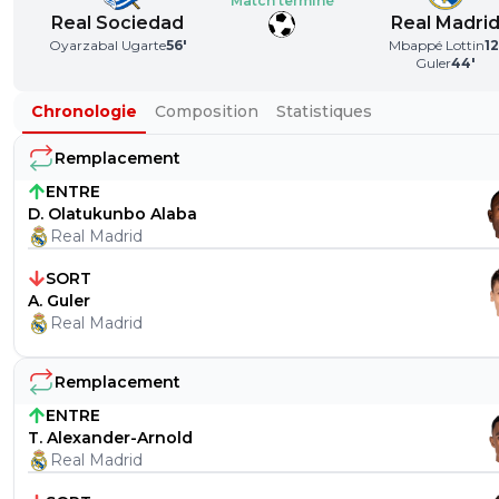
Match terminé
Real Sociedad
Real Madri
Oyarzabal Ugarte
56
'
Mbappé Lottin
12
Guler
44
'
Chronologie
Composition
Statistiques
Remplacement
ENTRE
D. Olatukunbo Alaba
Real Madrid
SORT
A. Guler
Real Madrid
Remplacement
ENTRE
T. Alexander-Arnold
Real Madrid