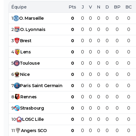
Équipe
Pts
J
V
N
D
BP
BC
1
O
.
Marseille
0
0
0
0
0
0
0
2
O
.
Lyonnais
0
0
0
0
0
0
0
3
Brest
0
0
0
0
0
0
0
4
Lens
0
0
0
0
0
0
0
5
Toulouse
0
0
0
0
0
0
0
6
Nice
0
0
0
0
0
0
0
7
Paris
Saint
Germain
0
0
0
0
0
0
0
8
Rennes
0
0
0
0
0
0
0
9
Strasbourg
0
0
0
0
0
0
0
10
LOSC
Lille
0
0
0
0
0
0
0
11
Angers
SCO
0
0
0
0
0
0
0