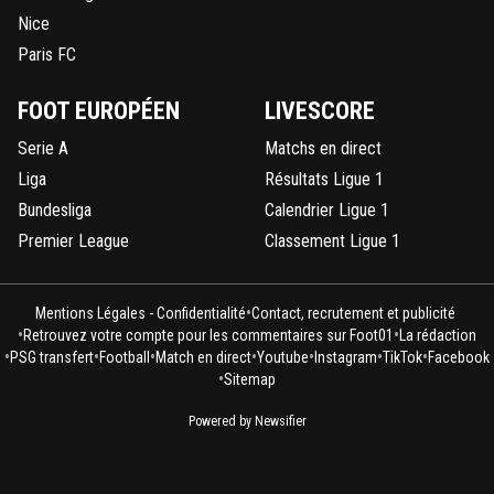
Nice
Paris FC
FOOT EUROPÉEN
LIVESCORE
Serie A
Matchs en direct
Liga
Résultats Ligue 1
Bundesliga
Calendrier Ligue 1
Premier League
Classement Ligue 1
•
Mentions Légales - Confidentialité
Contact, recrutement et publicité
•
•
Retrouvez votre compte pour les commentaires sur Foot01
La rédaction
•
•
•
•
•
•
•
PSG transfert
Football
Match en direct
Youtube
Instagram
TikTok
Facebook
•
Sitemap
Powered by Newsifier