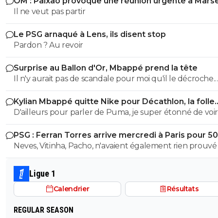
OM : Paixao provoque une réunion urgente à Marse
Il ne veut pas partir
Le PSG arnaqué à Lens, ils disent stop
Pardon ? Au revoir
Surprise au Ballon d'Or, Mbappé prend la tête
Il n'y aurait pas de scandale pour moi qu'il le décroche.
Meilleur buteur coupe du monde, meilleur buteur LD
Kylian Mbappé quitte Nike pour Décathlon, la folle
rumeur
D'ailleurs pour parler de Puma, je super étonné de voir
maillots être de vrai serpillère apres 20min de jeu. J'ai 
PSG : Ferran Torres arrive mercredi à Paris pour 5
le match de l'OM hier et les maillots collaient totaleme
Neves, Vitinha, Pacho, n'avaient également rien prouvé 
corps en seulement 15min de jeu. En terme de confort 
mieux. Et c'est pas nouveau, ca fait déjà plusieurs années
que je remarque ca.
Ligue 1
Calendrier
Résultats
REGULAR SEASON