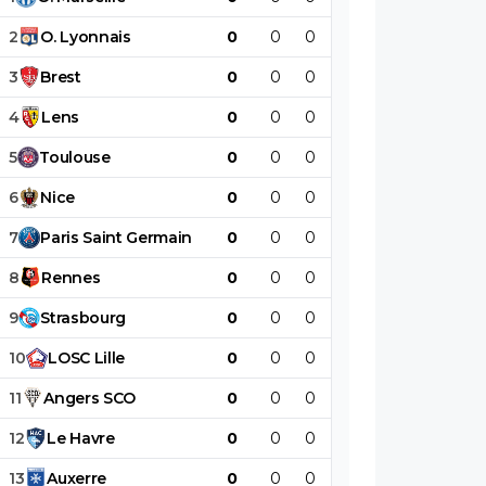
2
O
.
Lyonnais
0
0
0
0
0
0
3
Brest
0
0
0
0
0
0
4
Lens
0
0
0
0
0
0
5
Toulouse
0
0
0
0
0
0
6
Nice
0
0
0
0
0
0
7
Paris
Saint
Germain
0
0
0
0
0
0
8
Rennes
0
0
0
0
0
0
9
Strasbourg
0
0
0
0
0
0
10
LOSC
Lille
0
0
0
0
0
0
11
Angers
SCO
0
0
0
0
0
0
12
Le
Havre
0
0
0
0
0
0
13
Auxerre
0
0
0
0
0
0