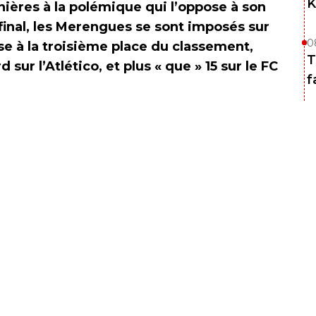
K
nières à la polémique qui l’oppose à son
 final, les Merengues se sont imposés sur
0
sse à la troisième place du classement,
T
 sur l’Atlético, et plus « que » 15 sur le FC
f