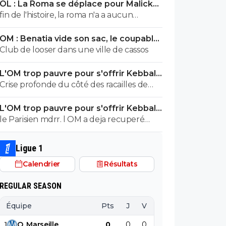
OL : La Roma se déplace pour Malick
ZAÏRE,du pipeau..
Fofana
fin de l'histoire, la roma n'a a aucun
argent. aucun interet d evoquer cette
OM : Benatia vide son sac, le coupable
piste a part des clics
prend cher
Club de looser dans une ville de cassos
L'OM trop pauvre pour s'offrir Kebbal,
c'est officiel
Crise profonde du côté des racailles de
Marseille 😍
L'OM trop pauvre pour s'offrir Kebbal,
c'est officiel
le Parisien mdrr. l OM a deja recuperé
80M.+ Aguerd quasi officiel. Hodgberg en
discussions avancees, Gomez pareil. donc
Ligue 1
le blabla ca va. les articles de merde
Calendrier
Résultats
chaaue jour c est marrant mais ca va 5 mn
REGULAR SEASON
Équipe
Pts
J
V
N
D
BP
B
1
O
.
Marseille
0
0
0
0
0
0