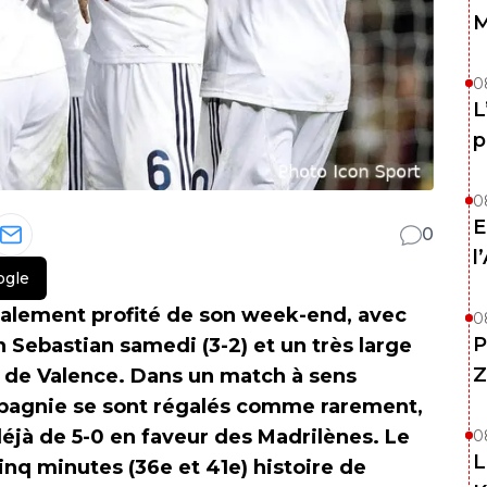
M
0
L
p
0
E
0
l
ogle
otalement profité de son week-end, avec
0
P
 Sebastian samedi (3-2) et un très large
Z
n de Valence. Dans un match à sens
mpagnie se sont régalés comme rarement,
déjà de 5-0 en faveur des Madrilènes. Le
0
L
inq minutes (36e et 41e) histoire de