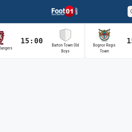
15:00
1
Barton Town Old
Bognor Regis
Rangers
Boys
Town