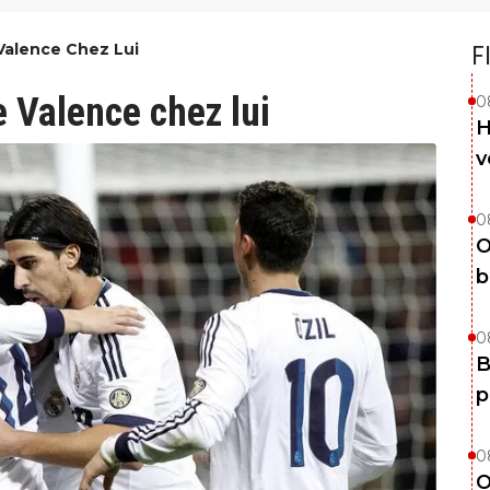
 Valence Chez Lui
F
 Valence chez lui
0
H
v
0
O
b
0
B
p
0
O