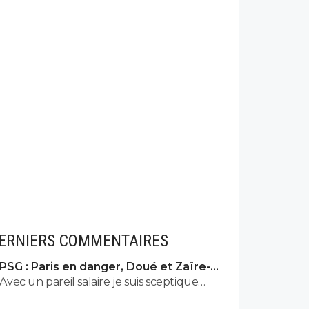
ERNIERS COMMENTAIRES
PSG : Paris en danger, Doué et Zaïre-
Emery ont des offres
Avec un pareil salaire je suis sceptique
concernant les clubs qui recruteraient