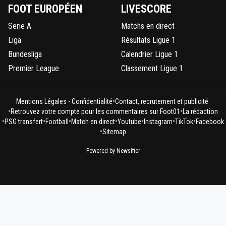
FOOT EUROPÉEN
LIVESCORE
Serie A
Matchs en direct
Liga
Résultats Ligue 1
Bundesliga
Calendrier Ligue 1
Premier League
Classement Ligue 1
•
Mentions Légales - Confidentialité
Contact, recrutement et publicité
•
•
Retrouvez votre compte pour les commentaires sur Foot01
La rédaction
•
•
•
•
•
•
•
PSG transfert
Football
Match en direct
Youtube
Instagram
TikTok
Facebook
•
Sitemap
Powered by Newsifier