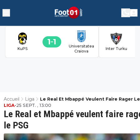
1
1
Universitatea
KuPS
Inter Turku
Craiova
Accueil
Liga
Le Real Et Mbappé Veulent Faire Rager L
LIGA
•
25 SEPT. , 13:00
Le Real et Mbappé veulent faire rag
le PSG