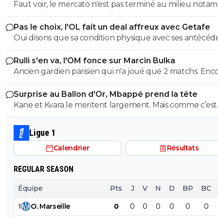
Faut voir, le mercato n'est pas terminé au milieu nota
Pas le choix, l'OL fait un deal affreux avec Getafe
Oui disons que sa condition physique avec ses antécéd
médicaux, donc ses rechutes régulières + son salaire,
Rulli s'en va, l'OM fonce sur Marcin Bulka
donnent une équation peu enclin à motiver des clubs à
Ancien gardien parisien qui n'a joué que 2 matchs. Enc
faire confiance(pour un futur transfert), même avec u
une fois pour créer la polémique. C'est plutôt ancien g
salaire revu à la baisse, si toutefois il est ok avec ça.
Surprise au Ballon d'Or, Mbappé prend la tête
de Nice, là ok mais pas Paris 😂
Kane et Kvara le meritent largement. Mais comme c’est
magouille & Co ça peut revenir au sprinter aux transve
approximatives allergique au pressing ...
Ligue 1
Calendrier
Résultats
REGULAR SEASON
Équipe
Pts
J
V
N
D
BP
BC
1
O
.
Marseille
0
0
0
0
0
0
0