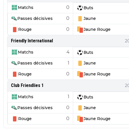
0
Matchs
Buts
0
Passes décisives
Jaune
0
Rouge
Jaune
Rouge
Friendly International
2
4
Matchs
Buts
1
Passes décisives
Jaune
0
Rouge
Jaune
Rouge
Club Friendlies 1
2
1
Matchs
Buts
0
Passes décisives
Jaune
0
Rouge
Jaune
Rouge