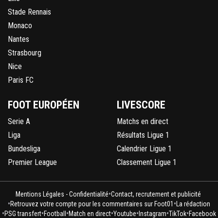
Stade Rennais
Monaco
Nantes
Strasbourg
Nice
Paris FC
FOOT EUROPÉEN
LIVESCORE
Serie A
Matchs en direct
Liga
Résultats Ligue 1
Bundesliga
Calendrier Ligue 1
Premier League
Classement Ligue 1
•
Mentions Légales - Confidentialité
Contact, recrutement et publicité
•
•
Retrouvez votre compte pour les commentaires sur Foot01
La rédaction
•
•
•
•
•
•
•
PSG transfert
Football
Match en direct
Youtube
Instagram
TikTok
Facebook