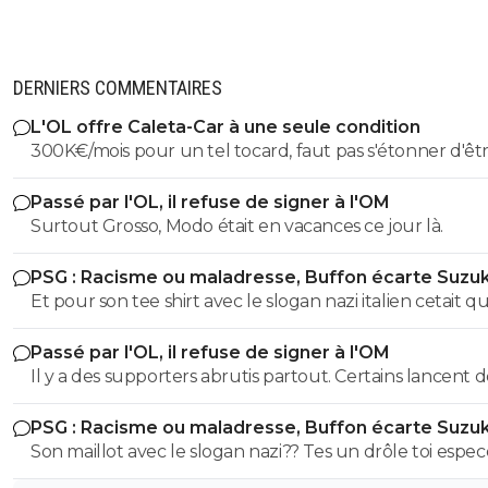
DERNIERS COMMENTAIRES
L'OL offre Caleta-Car à une seule condition
300K€/mois pour un tel tocard, faut pas s'étonner d'êt
dans la merde.
Passé par l'OL, il refuse de signer à l'OM
Surtout Grosso, Modo était en vacances ce jour là.
PSG : Racisme ou maladresse, Buffon écarte Suzuk
Et pour son tee shirt avec le slogan nazi italien cetait qu
Je parle pas du maillot 88 la espece de trouduc les imb
Passé par l'OL, il refuse de signer à l'OM
comme toi faut les insulter a chaque phrase.. donc sa sor
Il y a des supporters abrutis partout. Certains lancent d
elle etait pas douteuse tu l'analyse comment ?? J'atten
pierres sur un bus, d'autres font bruler un bus à un pé
fine expertise de grand guignol
PSG : Racisme ou maladresse, Buffon écarte Suzuk
d'autres font des saluts nazis et des cris de singes, d'aut
Son maillot avec le slogan nazi?? Tes un drôle toi espe
encore attaques des familles car ils ont le maillot du cl
benêt va.. cetait pas un maillot mais un tee shirt espece
qu'ils reçoivent, d'autres prennent d'assaut un huber q