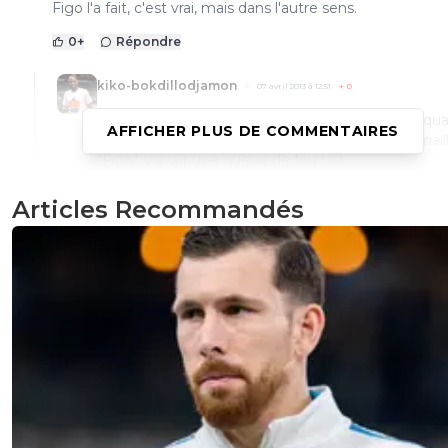
Figo l'a fait, c'est vrai, mais dans l'autre sens.
0
+
Répondre
kiko-bokdillodjamon
07 avril 2013 à 12:51
+
0
Haha, ouais je me souviens, j'étais à Barcelone qu
AFFICHER PLUS DE COMMENTAIRES
c'était passé, ils offraient le déflocage de tout mail
"Figo", y'avait une queue de fou ! :D
0
+
Répondre
Articles Recommandés
rozay69-berto
06 avril 2013 à 17:39
+
0
Lol Jvais vous insulter ! Pas touche a Seeergio "Cuquii" 
Madrilene toute sa carriere lui !
0
+
Répondre
om-sweet-om
06 avril 2013 à 17:34
+
0
Luis Figo a fait les deux clubs. Quand bien même, se
débarrasser de Ramos ?!!!!