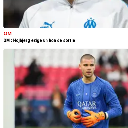
0
+
Répondre
petitbonum
06 avril 2013 à 17:34
+
0
En voyant le début du titre, j'pensais que Barcelone était
OM
vraiment sur Lovren. (poisson d'avril est passé, les imbéci
OM : Hojbjerg exige un bon de sortie
sont restés)
0
+
Répondre