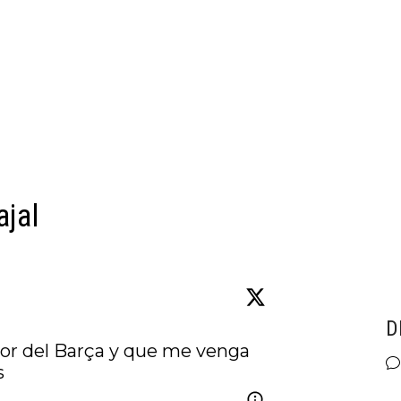
ajal
D
or del Barça y que me venga 
s