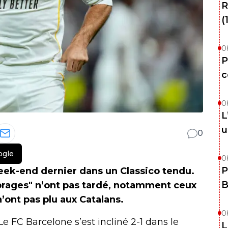
R
(
0
P
c
0
L
u
0
ogle
0
P
week-end dernier dans un Classico tendu.
B
mbrages" n’ont pas tardé, notamment ceux
’ont pas plu aux Catalans.
0
 Le FC Barcelone s’est incliné 2-1 dans le
L