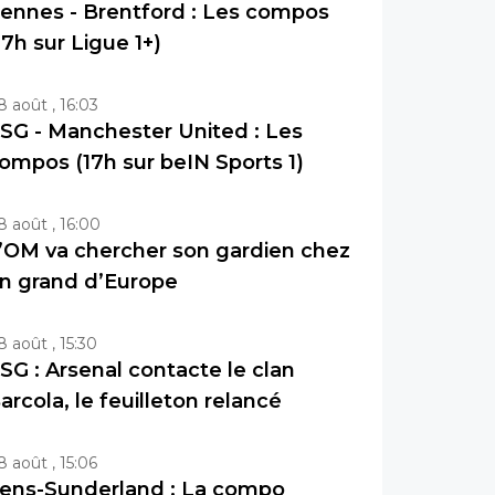
ennes - Brentford : Les compos
17h sur Ligue 1+)
8 août , 16:03
SG - Manchester United : Les
ompos (17h sur beIN Sports 1)
8 août , 16:00
’OM va chercher son gardien chez
n grand d’Europe
8 août , 15:30
SG : Arsenal contacte le clan
arcola, le feuilleton relancé
8 août , 15:06
ens-Sunderland : La compo