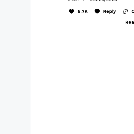
6.7K
Reply
C
Rea