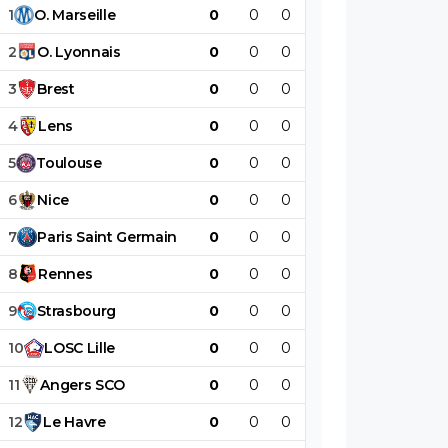
1
O
.
Marseille
0
0
0
0
0
0
2
O
.
Lyonnais
0
0
0
0
0
0
3
Brest
0
0
0
0
0
0
4
Lens
0
0
0
0
0
0
5
Toulouse
0
0
0
0
0
0
6
Nice
0
0
0
0
0
0
7
Paris
Saint
Germain
0
0
0
0
0
0
8
Rennes
0
0
0
0
0
0
9
Strasbourg
0
0
0
0
0
0
10
LOSC
Lille
0
0
0
0
0
0
11
Angers
SCO
0
0
0
0
0
0
12
Le
Havre
0
0
0
0
0
0