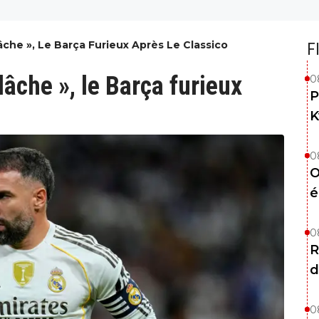
Lâche », Le Barça Furieux Après Le Classico
F
lâche », le Barça furieux
0
P
K
0
O
é
0
R
d
0