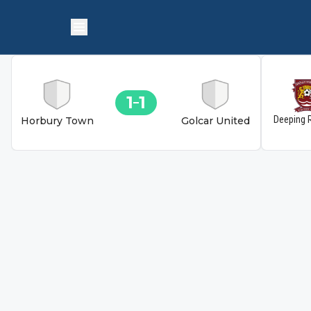
1
1
Deeping 
Horbury Town
Golcar United