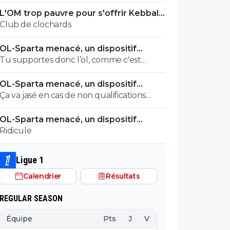
en passant systematiquement pour ds
L'OM trop pauvre pour s'offrir Kebbal,
blaireaux.... pas grd chose
c'est officiel
Club de clochards
OL-Sparta menacé, un dispositif
énorme mis en place
Tu supportes donc l’ol, comme c'est
gentil.!
OL-Sparta menacé, un dispositif
énorme mis en place
Ça va jasé en cas de non qualifications
Sinon j'aime bien votre maillot
OL-Sparta menacé, un dispositif
énorme mis en place
Ridicule
Ligue 1
Calendrier
Résultats
REGULAR SEASON
Équipe
Pts
J
V
N
D
BP
B