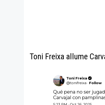
Toni Freixa allume Carv
Toni Freixa
@
tonifreixa
·
Follow
Qué pena no ser jugad
Carvajal con pamplina
5:23 PM · Oct 26, 2025