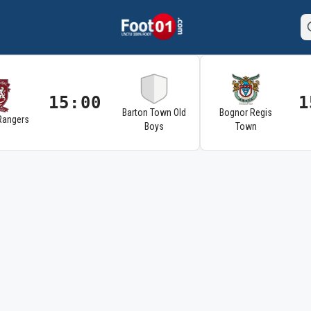
15:00
1
Barton Town Old
Bognor Regis
Rangers
Boys
Town