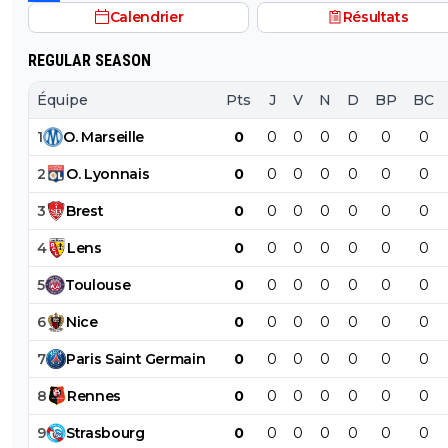
faire confiance(pour un futur transfert), même avec u
Calendrier
Résultats
salaire revu à la baisse, si toutefois il est ok avec ça.
REGULAR SEASON
Équipe
Pts
J
V
N
D
BP
BC
1
O
.
Marseille
0
0
0
0
0
0
0
2
O
.
Lyonnais
0
0
0
0
0
0
0
3
Brest
0
0
0
0
0
0
0
4
Lens
0
0
0
0
0
0
0
5
Toulouse
0
0
0
0
0
0
0
6
Nice
0
0
0
0
0
0
0
7
Paris
Saint
Germain
0
0
0
0
0
0
0
8
Rennes
0
0
0
0
0
0
0
9
Strasbourg
0
0
0
0
0
0
0