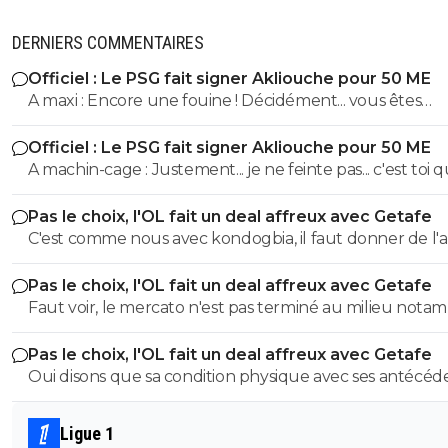
DERNIERS COMMENTAIRES
Officiel : Le PSG fait signer Akliouche pour 50 ME
A maxi : Encore une fouine ! Décidément... vous êtes
beaucoup ^^
Officiel : Le PSG fait signer Akliouche pour 50 ME
A machin-cage : Justement... je ne feinte pas... c'est toi qui ne
comprends pas les mots et qui les manipule. ^^
Pas le choix, l'OL fait un deal affreux avec Getafe
C'est comme nous avec kondogbia, il faut donner de l'
pour qu'il s'en aille 😂
Pas le choix, l'OL fait un deal affreux avec Getafe
Faut voir, le mercato n'est pas terminé au milieu nota
Pas le choix, l'OL fait un deal affreux avec Getafe
Oui disons que sa condition physique avec ses antécéd
médicaux, donc ses rechutes régulières + son salaire,
donnent une équation peu enclin à motiver des clubs à
Ligue 1