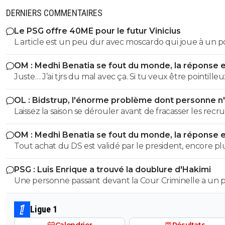
DERNIERS COMMENTAIRES
Le PSG offre 40ME pour le futur Vinicius
L article est un peu dur avec moscardo qui joue à un p
plus compliqué pour se mettre en valeur surtout qua
OM : Medhi Benatia se fout du monde, la réponse 
fais face à la concurrence des milieux actuels titulaires, 
violente
Juste… J’ai tjrs du mal avec ça. Si tu veux être pointilleu
logique que ce joueur de 20 ans soit prêté pour s ague
etc…oui Mais c’est pas eux qui courent (ou pas) sur le te
en attendant son tour et prendre du temps de jeu, po
OL : Bidstrup, l'énorme problème dont personne n
aussi…
il n a pas encore floppé, c est encore trop tôt pour le
parler
Laissez la saison se dérouler avant de fracasser les recr
déterminer
OM : Medhi Benatia se fout du monde, la réponse 
violente
Tout achat du DS est validé par le president, encore pl
quand ce president est la depuis plus de 5ans et que c e
PSG : Luis Enrique a trouvé la doublure d'Hakimi
qui a signé les accords avec l UEFA. On peut reprocher à
Une personne passant devant la Cour Criminelle a un 
Benatia le choix de certains joueurs, ou certaines décisi
plus de 5 % de chance d'être acquitée. Donc...
sportif, mais le financier etait du ressort de Longoria.
Ligue 1