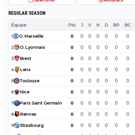
Calendrier
Résultats
REGULAR SEASON
Équipe
Pts
J
V
N
D
BP
BC
1
O
.
Marseille
0
0
0
0
0
0
0
2
O
.
Lyonnais
0
0
0
0
0
0
0
3
Brest
0
0
0
0
0
0
0
4
Lens
0
0
0
0
0
0
0
5
Toulouse
0
0
0
0
0
0
0
6
Nice
0
0
0
0
0
0
0
7
Paris
Saint
Germain
0
0
0
0
0
0
0
8
Rennes
0
0
0
0
0
0
0
9
Strasbourg
0
0
0
0
0
0
0