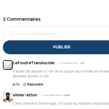
2 Commentaires
PUBLIER
LeFoutreTranslucide
17 mai 2026 à 19:27
+
97
Il aurait dû assurer à 1 an de la coupe du monde en rest
dernière année à Lille.
1
+
Répondre
olivier-atton
17 mai 2026 à 18:28
+
2448
C'est vraiment dommage, il n'a pas su résister à la pressi