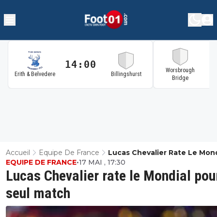
14:00
1
Worsbrough
Erith & Belvedere
Billingshurst
Bridge
Accueil
Equipe De France
Lucas Chevalier Rate Le Mond
EQUIPE DE FRANCE
•
17 MAI , 17:30
Pour Un Seul Match
Lucas Chevalier rate le Mondial pou
seul match