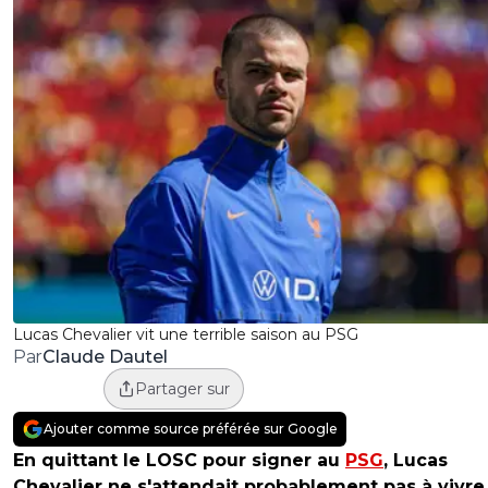
Lucas Chevalier vit une terrible saison au PSG
Claude Dautel
Par
Partager sur
Ajouter comme source préférée sur Google
En quittant le LOSC pour signer au
PSG
, Lucas
Chevalier ne s'attendait probablement pas à vivre