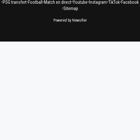
•
•
•
•
•
•
•
PSG transfert
Football
Match en direct
Youtube
Instagram
TikTok
Facebook
•
Sitemap
Powered by Newsifier