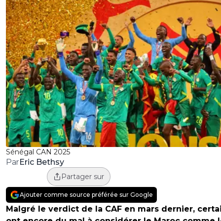
Sénégal CAN 2025
Eric Bethsy
Par
Partager sur
Ajouter comme source préférée sur Google
Malgré le verdict de la CAF en mars dernier, certa
ont encore du mal à considérer le Maroc comme l