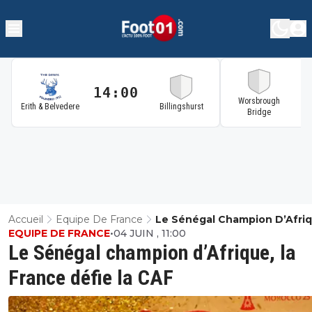
14:00
1
Worsbrough
Erith & Belvedere
Billingshurst
Bridge
Accueil
Equipe De France
Le Sénégal Champion D’Afriq
EQUIPE DE FRANCE
•
04 JUIN , 11:00
France Défie La CAF
Le Sénégal champion d’Afrique, la
France défie la CAF