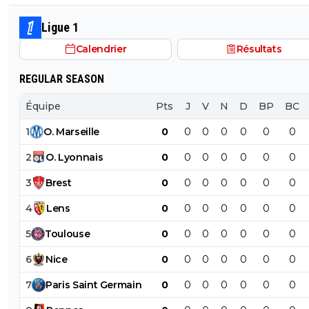
a la même époque??!! 😂
Ligue 1
Calendrier
Résultats
REGULAR SEASON
Équipe
Pts
J
V
N
D
BP
BC
1
O
.
Marseille
0
0
0
0
0
0
0
2
O
.
Lyonnais
0
0
0
0
0
0
0
3
Brest
0
0
0
0
0
0
0
4
Lens
0
0
0
0
0
0
0
5
Toulouse
0
0
0
0
0
0
0
6
Nice
0
0
0
0
0
0
0
7
Paris
Saint
Germain
0
0
0
0
0
0
0