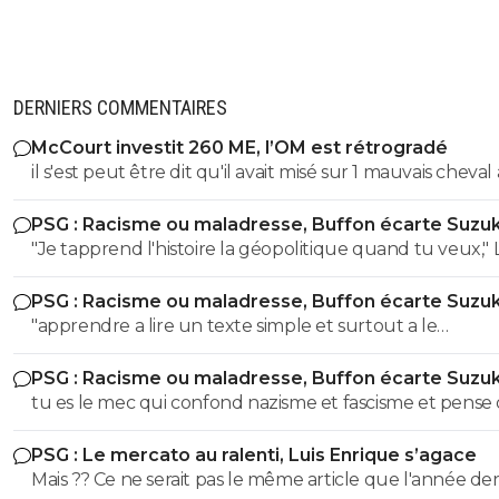
DERNIERS COMMENTAIRES
McCourt investit 260 ME, l’OM est rétrogradé
il s'est peut être dit qu'il avait misé sur 1 mauvais cheval
u coup
PSG : Racisme ou maladresse, Buffon écarte Suzuk
"Je tapprend l'histoire la géopolitique quand tu veux," LOL
LOL LOL tu peux meme pas apprendre à un collégien
PSG : Racisme ou maladresse, Buffon écarte Suzuk
l'histoire puisque meme un élève de 3eme sait que le
"apprendre a lire un texte simple et surtout a le
nazisme c'est pas en Italie contrairement à toi l'ane du
comprendre" dixit le mec qui pensait que le nazisme c'e
! Ca se voit que t'es l'électeur moyen de LFI, un mec plus
PSG : Racisme ou maladresse, Buffon écarte Suzuk
en italie mdr On sent le petit lfiste frustré ! va picoler tes 8.6 le
bete que la moyenne et pas assez cultivé !! Tu viens de le
tu es le mec qui confond nazisme et fascisme et pense
mongolien qui voit des fachos partout tes parents t'ont f
démontrer ici abruti ! putain tes parents t'ont fini à la pis
c'est la meme chose mdr Tu m'auras bien fait rire à prouver
la pisse toi c'est évident
c'est pas possible....tu démontres que tu connais rien à r
PSG : Le mercato au ralenti, Luis Enrique s’agace
par toi meme que t'es un putain d'ignare ! Retourne au
l'ignorant qui manque cruellement de culture veut n
Mais ?? Ce ne serait pas le même article que l'année de
collège apprendre les lecons que tu as oublié petit bo
donner des cours mdr