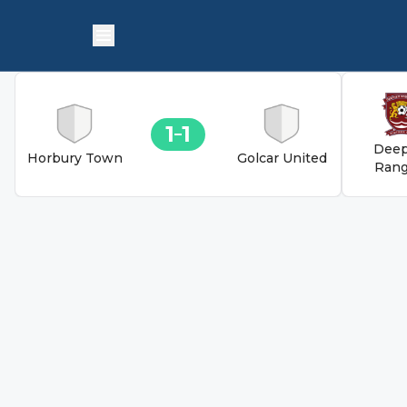
1
1
Deep
Horbury Town
Golcar United
Rang