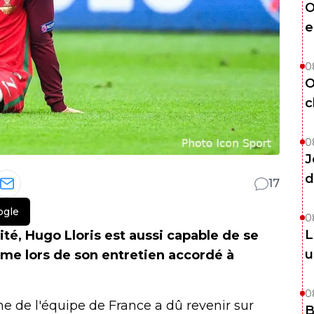
O
e
0
O
c
0
J
d
17
ogle
0
L
té, Hugo Lloris est aussi capable de se
u
mme lors de son entretien accordé à
0
ine de l'équipe de France a dû revenir sur
B