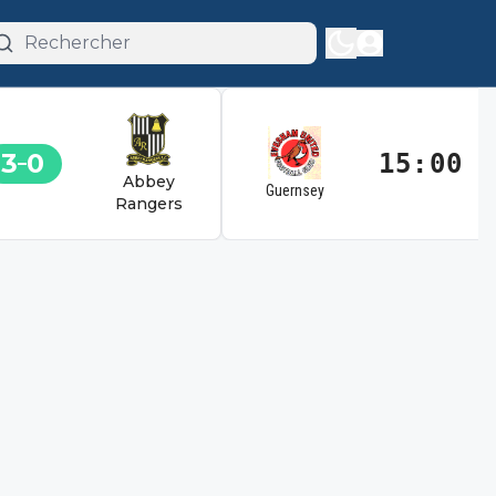
3
0
15:00
Abbey
Guernsey
Rangers