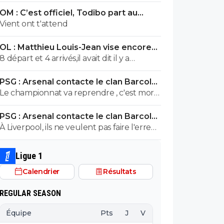
OM : C’est officiel, Todibo part au
clash pour venir
Vient ont t'attend
OL : Matthieu Louis-Jean vise encore
trois recrues
8 départ et 4 arrivés,il avait dit il y a
quelques jours
PSG : Arsenal contacte le clan Barcola,
le feuilleton relancé
Le championnat va reprendre , c'est mort
pour barcola
PSG : Arsenal contacte le clan Barcola,
le feuilleton relancé
À Liverpool, ils ne veulent pas faire l'erreur
de récupérer le joueur en toute fin de
mercato sans avoir fait la préparation avec
Ligue 1
eux, comme ce fut le cas pour Isak qui
Calendrier
Résultats
s'est blessé dans la foulée de son arrivée
par manque de préparation.
REGULAR SEASON
Équipe
Pts
J
V
N
D
BP
B