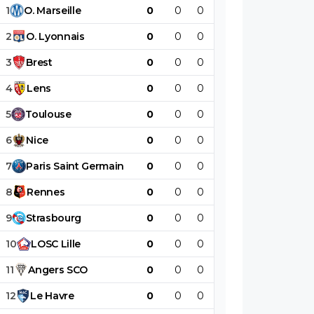
1
O
.
Marseille
0
0
0
0
0
0
2
O
.
Lyonnais
0
0
0
0
0
0
3
Brest
0
0
0
0
0
0
4
Lens
0
0
0
0
0
0
5
Toulouse
0
0
0
0
0
0
6
Nice
0
0
0
0
0
0
7
Paris
Saint
Germain
0
0
0
0
0
0
8
Rennes
0
0
0
0
0
0
9
Strasbourg
0
0
0
0
0
0
10
LOSC
Lille
0
0
0
0
0
0
11
Angers
SCO
0
0
0
0
0
0
12
Le
Havre
0
0
0
0
0
0