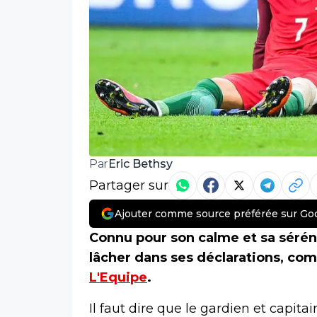
Eric Bethsy
Par
Partager sur
Ajouter comme source préférée sur Go
Connu pour son calme et sa séréni
lâcher dans ses déclarations, co
L'Equipe
.
Il faut dire que le gardien et capita