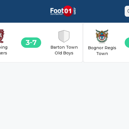
3
7
ing
Barton Town
Bognor Regis
ers
Old Boys
Town