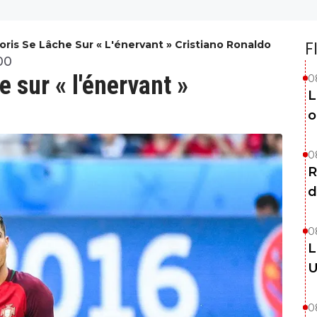
loris Se Lâche Sur « L'énervant » Cristiano Ronaldo
F
00
e sur « l'énervant »
0
L
o
0
R
d
0
L
U
0