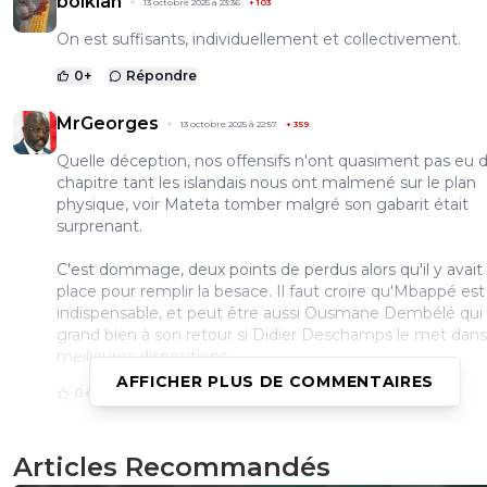
bolkian
13 octobre 2025 à 23:36
+
103
On est suffisants, individuellement et collectivement.
0
+
Répondre
MrGeorges
13 octobre 2025 à 22:57
+
359
Quelle déception, nos offensifs n'ont quasiment pas eu d
chapitre tant les islandais nous ont malmené sur le plan
physique, voir Mateta tomber malgré son gabarit était
surprenant.
C'est dommage, deux points de perdus alors qu'il y avait 
place pour remplir la besace. Il faut croire qu'Mbappé est
indispensable, et peut être aussi Ousmane Dembélé qui 
grand bien à son retour si Didier Deschamps le met dans
meilleures dispositions.
AFFICHER PLUS DE COMMENTAIRES
0
+
Répondre
pasGlop-pasGlop
13 octobre 2025 à 23:24
+
80
Articles Recommandés
Rien à dire sur la défense et sur Maignan? C'est la