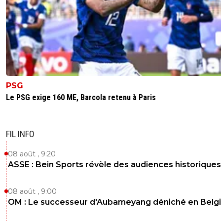
largesse défensive 2 minutes après c'est faute pro
Alors autant devant on a joué avec les coiffeurs,autant de
c'était quasi les titus c'est pas normal !!
0
+
Répondre
MrGeorges
13 octobre 2025 à 22:59
+
359
Deux coups de massue aux pires moments ces d
PSG
buts Islandais.
Le PSG exige 160 ME, Barcola retenu à Paris
0
+
Répondre
greg-roi
14 octobre 2025 à 1:04
+
283
FIL INFO
IMAGINE 2 COUPS DE + SUR TON BEC 🤣🤣🤣
08 août , 9:20
0
+
Répondre
ASSE : Bein Sports révèle des audiences historiques
MrGeorges
14 octobre 2025 à 7:19
+
359
08 août , 9:00
Imagine oui, voilà.
OM : Le successeur d'Aubameyang déniché en Belg
0
+
Répondre