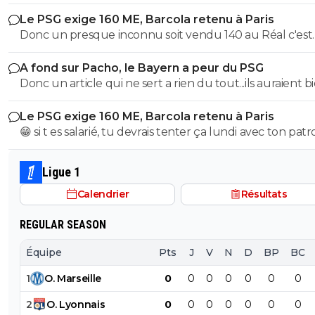
Raymond Q qui a un traumatisme de l enfance lié à ces
Le PSG exige 160 ME, Barcola retenu à Paris
derniers; pour le soutenir, vous pouvez adhérer à son
Donc un presque inconnu soit vendu 140 au Réal c'est
association se prétendant faire partie d’une « élite » litté
normal et un double détenteur de la LDC soit à un pri
se refusant catégoriquement l utilisation d emojis bien 
A fond sur Pacho, le Bayern a peur du PSG
faiblard normal ?? Messieurs les anglais allez vous faire ...
populaire à son goût et surtout incompréhensible pou
Donc un article qui ne sert a rien du tout...ils auraient b
gros globes oculaires de sardine. Cordialement.
voulu mais finalement non...je peux en écrire 200 des ar
Le PSG exige 160 ME, Barcola retenu à Paris
comme ca !
😁 si t es salarié, tu devrais tenter ça lundi avec ton pat
pour voir ce qu’il va te répondre
Ligue 1
Calendrier
Résultats
REGULAR SEASON
Équipe
Pts
J
V
N
D
BP
BC
1
O
.
Marseille
0
0
0
0
0
0
0
2
O
.
Lyonnais
0
0
0
0
0
0
0