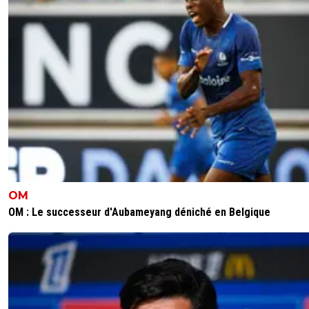
0
+
Répondre
greg-roi
14 octobre 2025 à 00:59
+
283
NON MA PETITE KENNY, un match nul a l exté
ne sera jamais un mauvais score tant qu' on g
chez nous ( MEME SI LES SAUVAGES, INCUL
SIFFLENT NOS JOUEURS)
Tu es grillé ici avec tes trolls et tes attaques pué
SOIT UN HOMME et fais ce que Doug te dem
ok
0
+
Répondre
greg-roi
14 octobre 2025 à 1:03
+
283
OM
C est un troll lui, il a eut des dizaines de compt
OM : Le successeur d'Aubameyang déniché en Belgique
sur Disqus ici
Il fait ca volontairement ok Ma VIELLE BICHE
CERVELLE
0
+
Répondre
MrGeorges
14 octobre 2025 à 7:19
+
359