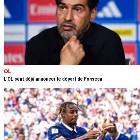
L'alcool est littéralement en train de te ronger.
0
+
Répondre
greg-roi
14 octobre 2025 à 13:11
+
283
Dit il avec 4 grammes
0
+
Répondre
MrGeorges
14 octobre 2025 à 14:09
+
359
Rires, c'est facile de voir quand tu commentes
OL
l'emprise de l'alcool via ta syntaxe et l'heure de
L’OL peut déjà annoncer le départ de Fonseca
parution de tes commentaires.
Simple comme bonjour.
0
+
Répondre
Kvaracadabra
13 octobre 2025 à 22:49
+
887
Se prendre un but gag ca arrive, remonter et mener a ét
bonne réaction mais se prendre un pion sur une grosse