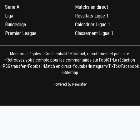
Serie A
Matchs en direct
Liga
Résultats Ligue 1
Bundesliga
Calendrier Ligue 1
Premier League
Classement Ligue 1
•
Mentions Légales - Confidentialité
Contact, recrutement et publicité
•
•
Retrouvez votre compte pour les commentaires sur Foot01
La rédaction
•
•
•
•
•
•
•
PSG transfert
Football
Match en direct
Youtube
Instagram
TikTok
Facebook
•
Sitemap
Powered by Newsifier