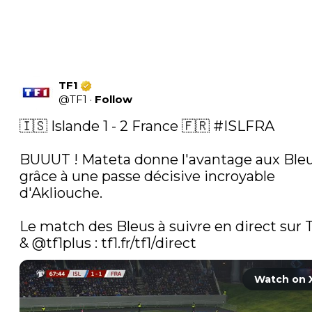
TF1
@
TF1
·
Follow
🇮🇸 Islande 1 - 2 France 🇫🇷 
#ISLFRA
BUUUT ! Mateta donne l'avantage aux Bleu
grâce à une passe décisive incroyable 
d'Akliouche. 

Le match des Bleus à suivre en direct sur T
& 
@tf1plus
 : 
tf1.fr/tf1/direct
Watch on 