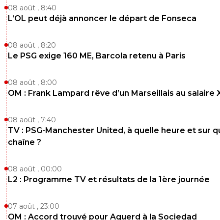
greg-roi
14 octobre 2025 à 13:12
+
283
08 août , 8:40
L’OL peut déjà annoncer le départ de Fonseca
Vu tes fuites, malheureusement on ne peut qu
imaginer RIRES
08 août , 8:20
0
+
Répondre
Le PSG exige 160 ME, Barcola retenu à Paris
MrGeorges
14 octobre 2025 à 14:11
+
359
08 août , 8:00
Tu me donnes une identité faussée, tu insulte
famille et maintenant tu veux me mettre des
OM : Frank Lampard rêve d’un Marseillais au salaire
coups...je vais finir par croire que je te rend un
tantinet nerveux, rires.
08 août , 7:40
0
+
Répondre
TV : PSG-Manchester United, à quelle heure et sur q
chaîne ?
reds13
13 octobre 2025 à 22:46
+
1098
08 août , 00:00
Sans mbappé c'est dur
L2 : Programme TV et résultats de la 1ère journée
0
+
Répondre
07 août , 23:00
OM : Accord trouvé pour Aguerd à la Sociedad
MrGeorges
13 octobre 2025 à 22:59
+
359