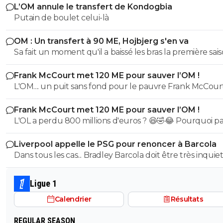
L’OM annule le transfert de Kondogbia
Putain de boulet celui-là
OM : Un transfert à 90 ME, Hojbjerg s'en va
Sa fait un moment qu'il a baissé les bras la première saiso
etait top mais depuis quelques match etait en dessus. 
Frank McCourt met 120 ME pour sauver l’OM !
et bon vent a lui pour le reste de sa carrière ...
L'OM.... un puit sans fond pour le pauvre Frank McCourt
Frank McCourt met 120 ME pour sauver l’OM !
L'OL a perdu 800 millions d'euros ? 😆🤣😂 Pourquoi pas un
milliard tant que tu y es ! ^^
Liverpool appelle le PSG pour renoncer à Barcola
Dans tous les cas... Bradley Barcola doit être très inquiet. C
qui est vraiment compréhensible lorsque l'on sait co
le PSG a traiter Kylian Mbappé lorsqu'il avait voulu quit
Ligue 1
PSG.
Calendrier
Résultats
REGULAR SEASON