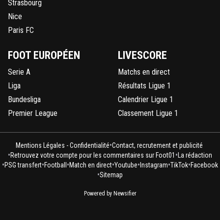
Strasbourg
Nice
Paris FC
FOOT EUROPÉEN
LIVESCORE
Serie A
Matchs en direct
Liga
Résultats Ligue 1
Bundesliga
Calendrier Ligue 1
Premier League
Classement Ligue 1
•
Mentions Légales - Confidentialité
Contact, recrutement et publicité
•
•
Retrouvez votre compte pour les commentaires sur Foot01
La rédaction
•
•
•
•
•
•
•
PSG transfert
Football
Match en direct
Youtube
Instagram
TikTok
Facebook
•
Sitemap
Powered by Newsifier