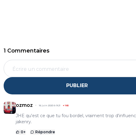
1 Commentaires
PUBLIER
ozmoz
16 juin 2020 à 9:21
+
165
JHE qu'est ce que tu fou bordel, vraiment trop d'influenc
jakenry.
0
+
Répondre