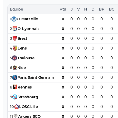
Équipe
Pts
J
V
N
D
BP
BC
1
O
.
Marseille
0
0
0
0
0
0
0
2
O
.
Lyonnais
0
0
0
0
0
0
0
3
Brest
0
0
0
0
0
0
0
4
Lens
0
0
0
0
0
0
0
5
Toulouse
0
0
0
0
0
0
0
6
Nice
0
0
0
0
0
0
0
7
Paris
Saint
Germain
0
0
0
0
0
0
0
8
Rennes
0
0
0
0
0
0
0
9
Strasbourg
0
0
0
0
0
0
0
10
LOSC
Lille
0
0
0
0
0
0
0
11
Angers
SCO
0
0
0
0
0
0
0