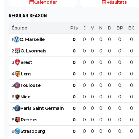
Calendrier
Résultats
REGULAR SEASON
Équipe
Pts
J
V
N
D
BP
BC
1
O
.
Marseille
0
0
0
0
0
0
0
2
O
.
Lyonnais
0
0
0
0
0
0
0
3
Brest
0
0
0
0
0
0
0
4
Lens
0
0
0
0
0
0
0
5
Toulouse
0
0
0
0
0
0
0
6
Nice
0
0
0
0
0
0
0
7
Paris
Saint
Germain
0
0
0
0
0
0
0
8
Rennes
0
0
0
0
0
0
0
9
Strasbourg
0
0
0
0
0
0
0