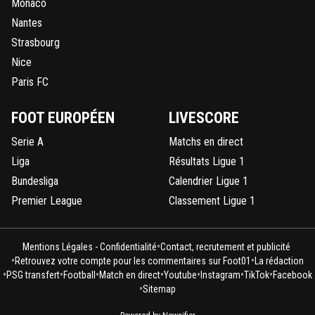
Monaco
Nantes
Strasbourg
Nice
Paris FC
FOOT EUROPÉEN
LIVESCORE
Serie A
Matchs en direct
Liga
Résultats Ligue 1
Bundesliga
Calendrier Ligue 1
Premier League
Classement Ligue 1
•
Mentions Légales - Confidentialité
Contact, recrutement et publicité
•
•
Retrouvez votre compte pour les commentaires sur Foot01
La rédaction
•
•
•
•
•
•
•
PSG transfert
Football
Match en direct
Youtube
Instagram
TikTok
Facebook
•
Sitemap