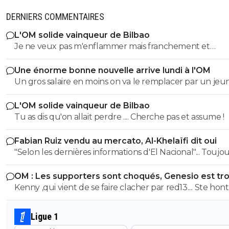
DERNIERS COMMENTAIRES
L'OM solide vainqueur de Bilbao
Je ne veux pas m'enflammer mais franchement et
objectivement cette équipe m'a séduit hier a part que
Une énorme bonne nouvelle arrive lundi à l'OM
éléments qu'il faut vraiment supprimer style harit et u
Un gros salaire en moins on va le remplacer par un je
défense a renforcer le style de jeu proposé vers l'avant
centre de formation..je pense que l ol peux faire monte
rapide la signature de genesio me plaît énormément s
L'OM solide vainqueur de Bilbao
jeunes
et efficace j'étais pourtant plutôt contre sa venue mêm
Tu as dis qu'on allait perdre .... Cherche pas et assume !
c'est que le début je suis impatient de voir la suite
Fabian Ruiz vendu au mercato, Al-Khelaïfi dit oui
"Selon les dernières informations d'El Nacional"... Toujours les
sources espagnoles douteuses, principales fabriques d
OM : Les supporters sont choqués, Genesio est tr
news et principales sources pour les articles de Foot01.
fort
Kenny ,qui vient de se faire clacher par red13.... Ste hon
😂😂
Ligue 1