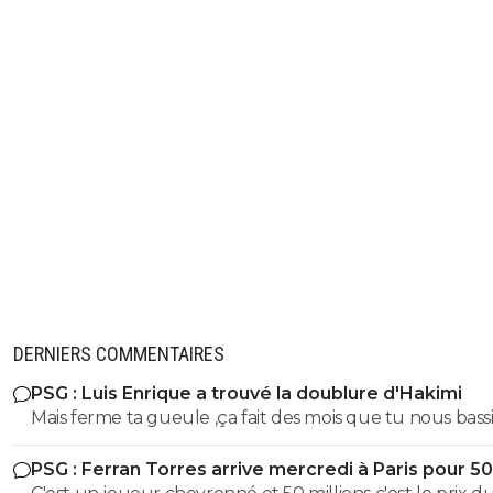
DERNIERS COMMENTAIRES
PSG : Luis Enrique a trouvé la doublure d'Hakimi
Mais ferme ta gueule ,ça fait des mois que tu nous bass
en disant qu'il sera condamné.Donc tu le dis coupable
PSG : Ferran Torres arrive mercredi à Paris pour 5
pauvre abruti de consanguin