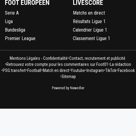
FOOT EUROPÉEN
LIVESCORE
Serie A
Matchs en direct
Liga
Résultats Ligue 1
Bundesliga
Calendrier Ligue 1
Premier League
Classement Ligue 1
•
Mentions Légales - Confidentialité
Contact, recrutement et publicité
•
•
Retrouvez votre compte pour les commentaires sur Foot01
La rédaction
•
•
•
•
•
•
•
PSG transfert
Football
Match en direct
Youtube
Instagram
TikTok
Facebook
•
Sitemap
Powered by Newsifier