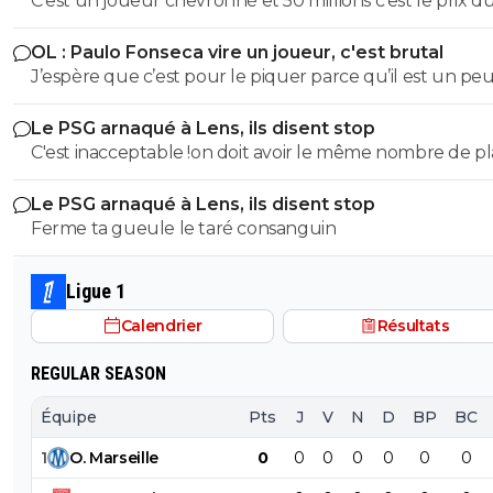
C'est un joueur chevronné et 50 millions c'est le prix d
marché et Gots n'a rien prouvé
OL : Paulo Fonseca vire un joueur, c'est brutal
J’espère que c’est pour le piquer parce qu’il est un pe
nonchalant
Le PSG arnaqué à Lens, ils disent stop
C'est inacceptable !on doit avoir le même nombre de p
que Lens. c'est de pire en pire la gestion des evenemen
Le PSG arnaqué à Lens, ils disent stop
France
Ferme ta gueule le taré consanguin
Ligue 1
Calendrier
Résultats
REGULAR SEASON
Équipe
Pts
J
V
N
D
BP
BC
1
O
.
Marseille
0
0
0
0
0
0
0