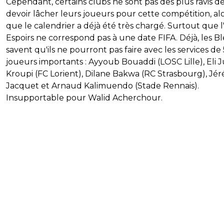
Cependant, certains clubs ne sont pas des plus ravis d
devoir lâcher leurs joueurs pour cette compétition, al
que le calendrier a déjà été très chargé. Surtout que 
Espoirs ne correspond pas à une date FIFA. Déjà, les B
savent qu'ils ne pourront pas faire avec les services de 
joueurs importants : Ayyoub Bouaddi (LOSC Lille), Eli J
Kroupi (FC Lorient),
Dilane Bakwa (RC Strasbourg),
Jér
Jacquet et Arnaud Kalimuendo (Stade Rennais).
Insupportable pour Walid Acherchour.