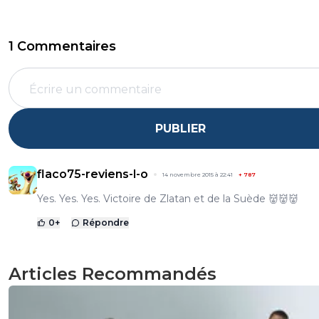
1 Commentaires
PUBLIER
flaco75-reviens-l-o
14 novembre 2015 à 22:41
+
787
Yes. Yes. Yes. Victoire de Zlatan et de la Suède 👹👹👹
0
+
Répondre
Articles Recommandés