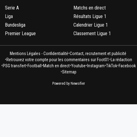
Serie A
Matchs en direct
Liga
Résultats Ligue 1
Bundesliga
Calendrier Ligue 1
Premier League
Classement Ligue 1
•
Mentions Légales - Confidentialité
Contact, recrutement et publicité
•
•
Retrouvez votre compte pour les commentaires sur Foot01
La rédaction
•
•
•
•
•
•
•
PSG transfert
Football
Match en direct
Youtube
Instagram
TikTok
Facebook
•
Sitemap
Powered by Newsifier