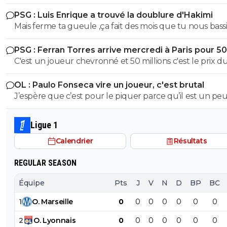
PSG : Luis Enrique a trouvé la doublure d'Hakimi
Mais ferme ta gueule ,ça fait des mois que tu nous bass
en disant qu'il sera condamné.Donc tu le dis coupable
PSG : Ferran Torres arrive mercredi à Paris pour 5
pauvre abruti de consanguin
C'est un joueur chevronné et 50 millions c'est le prix d
marché et Gots n'a rien prouvé
OL : Paulo Fonseca vire un joueur, c'est brutal
J’espère que c’est pour le piquer parce qu’il est un pe
nonchalant
Ligue 1
Calendrier
Résultats
REGULAR SEASON
Équipe
Pts
J
V
N
D
BP
BC
1
O
.
Marseille
0
0
0
0
0
0
0
2
O
.
Lyonnais
0
0
0
0
0
0
0