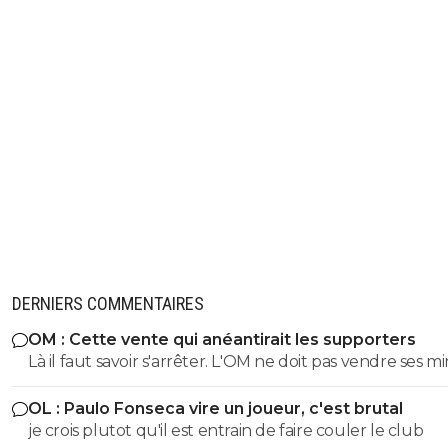
DERNIERS COMMENTAIRES
OM : Cette vente qui anéantirait les supporters
Là il faut savoir s'arrêter. L'OM ne doit pas vendre ses m
qui risquent d'éclater cette saison. Vendre Mmadi pour
OL : Paulo Fonseca vire un joueur, c'est brutal
tirer 1 million d'euros à Villareal stop. Qui sait si Mmadi n
je crois plutot qu'il est entrain de faire couler le club
vaudra pas 20 ou plus en fin de saison???