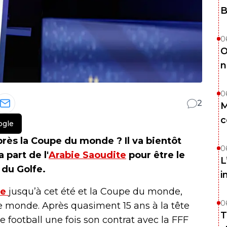
B
0
O
n
0
2
M
c
ogle
rès la Coupe du monde ? Il va bientôt
0
 part de l'
Arabie Saoudite
pour être le
L
 du Golfe.
i
ce
jusqu’à cet été et la Coupe du monde,
0
 monde. Après quasiment 15 ans à la tête
T
e football une fois son contrat avec la FFF