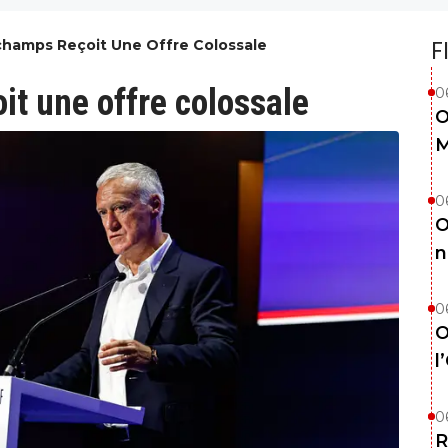
champs Reçoit Une Offre Colossale
F
it une offre colossale
0
O
M
0
O
n
0
O
l
0
R