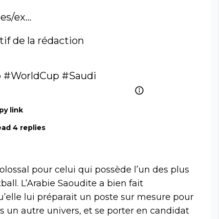
les/ex…
🗞️🇨🇭 Un travail collectif de la rédaction 
o
#WorldCup
#Saudi
py link
ad 4 replies
olossal pour celui qui possède l’un des plus
all. L’Arabie Saoudite a bien fait
lle lui préparait un poste sur mesure pour
ns un autre univers, et se porter en candidat