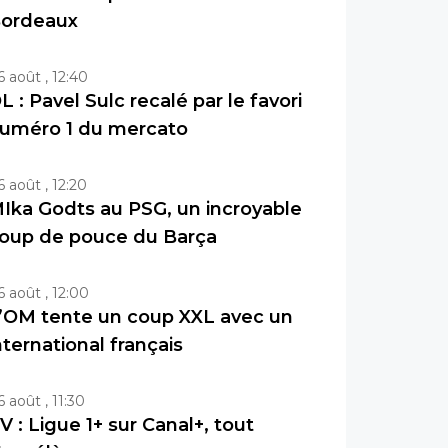
ordeaux
6 août , 12:40
L : Pavel Sulc recalé par le favori
uméro 1 du mercato
6 août , 12:20
Ika Godts au PSG, un incroyable
oup de pouce du Barça
6 août , 12:00
’OM tente un coup XXL avec un
nternational français
6 août , 11:30
V : Ligue 1+ sur Canal+, tout