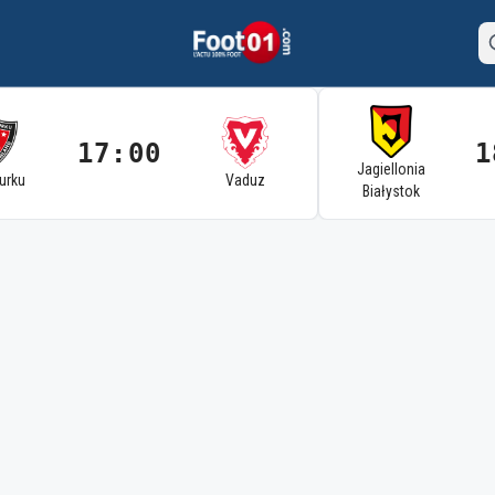
17:00
1
Jagiellonia
Turku
Vaduz
Białystok