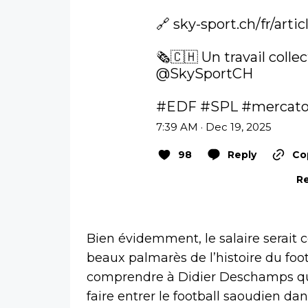
🔗 
sky-sport.ch/fr/artic
@SkySportCH
#EDF
#SPL
#mercat
7:39 AM · Dec 19, 2025
98
Reply
Co
Re
Bien évidemment, le salaire serait c
beaux palmarès de l’histoire du footb
comprendre à Didier Deschamps qu’e
faire entrer le football saoudien da