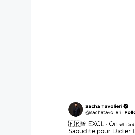
Sacha Tavolieri
@
sachatavolieri
·
Fol
🇫🇷🚨 EXCL - On en sait
Saoudite pour Didier D