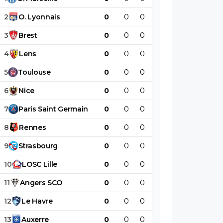
2
O
.
Lyonnais
0
0
0
0
0
0
3
Brest
0
0
0
0
0
0
4
Lens
0
0
0
0
0
0
5
Toulouse
0
0
0
0
0
0
6
Nice
0
0
0
0
0
0
7
Paris
Saint
Germain
0
0
0
0
0
0
8
Rennes
0
0
0
0
0
0
9
Strasbourg
0
0
0
0
0
0
10
LOSC
Lille
0
0
0
0
0
0
11
Angers
SCO
0
0
0
0
0
0
12
Le
Havre
0
0
0
0
0
0
13
Auxerre
0
0
0
0
0
0