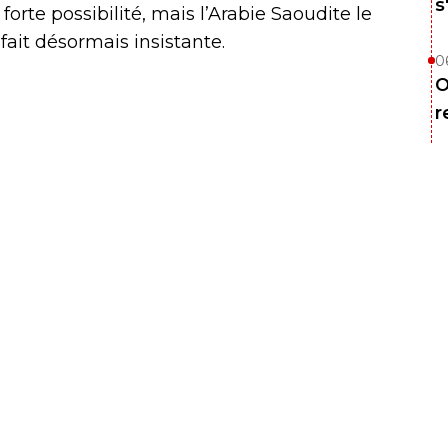
s
orte possibilité, mais l’Arabie Saoudite le
fait désormais insistante.
0
O
r