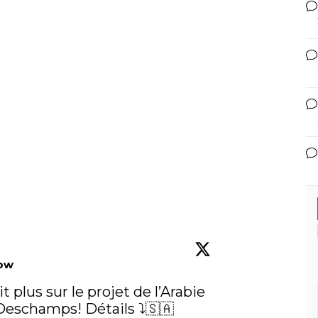
low
 plus sur le projet de l’Arabie 
eschamps! Détails ⤵️🇸🇦
