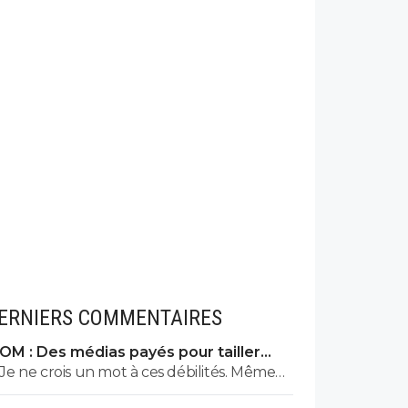
ERNIERS COMMENTAIRES
OM : Des médias payés pour tailler
l’OL, McCourt accusé
Je ne crois un mot à ces débilités. Même
s'il y a une rivalité entre les deux clubs , je