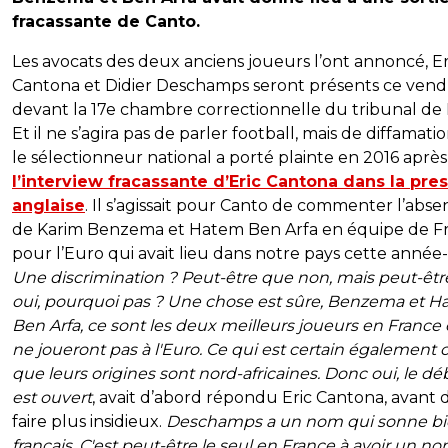
fracassante de Canto.
Les avocats des deux anciens joueurs l’ont annoncé, Er
Cantona et Didier Deschamps seront présents ce vend
devant la 17e chambre correctionnelle du tribunal de P
Et il ne s’agira pas de parler football, mais de diffamatio
le sélectionneur national a porté plainte en 2016 après
l’interview fracassante d’Eric Cantona dans la pre
anglaise
. Il s’agissait pour Canto de commenter l’abs
de Karim Benzema et Hatem Ben Arfa en équipe de F
pour l’Euro qui avait lieu dans notre pays cette année-l
Une discrimination ? Peut-être que non, mais peut-êt
oui, pourquoi pas ? Une chose est sûre, Benzema et 
Ben Arfa, ce sont les deux meilleurs joueurs en France e
ne joueront pas à l'Euro. Ce qui est certain également c
que leurs origines sont nord-africaines. Donc oui, le dé
est ouvert
, avait d’abord répondu Eric Cantona, avant 
faire plus insidieux.
Deschamps a un nom qui sonne b
français. C'est peut-être le seul en France à avoir un n