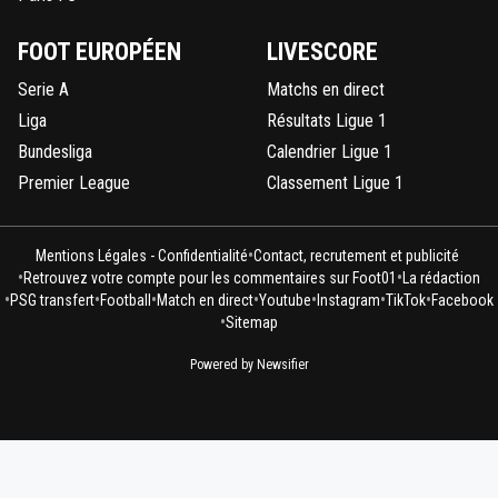
FOOT EUROPÉEN
LIVESCORE
Serie A
Matchs en direct
Liga
Résultats Ligue 1
Bundesliga
Calendrier Ligue 1
Premier League
Classement Ligue 1
•
Mentions Légales - Confidentialité
Contact, recrutement et publicité
•
•
Retrouvez votre compte pour les commentaires sur Foot01
La rédaction
•
•
•
•
•
•
•
PSG transfert
Football
Match en direct
Youtube
Instagram
TikTok
Facebook
•
Sitemap
Powered by Newsifier