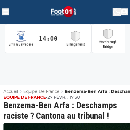
14:00
1
Worsbrough
Erith & Belvedere
Billingshurst
Bridge
Accueil
Equipe De France
Benzema-Ben Arfa : Descha
EQUIPE DE FRANCE
•
27 FÉVR. , 17:30
Raciste ? Cantona Au Tribuna
Benzema-Ben Arfa : Deschamps
raciste ? Cantona au tribunal !