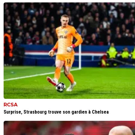
villain
27 février 2020 à 22:02
+
0
beaucoup de verité dans ce que dit cantona.dommage 
beaucoup de francais ne comprennent rien a ce qu il
raconte,benzema l avais bien expliquer aussi.deschamps 
influencer par les politiques et medias de peur de se met
dos une majorité de francais rasciste et une partie des eli
politiques.
0
+
Répondre
chris1111
28 février 2020 à 23:14
+
0
l'affaire est très complexe mais il y a du vrai dans t
propos .. Après je pense que DD voulait construire
groupe à sa façon et que ni HBA ni Benzema ne
RCSA
rentraient dans son "moule" ..
Surprise, Strasbourg trouve son gardien à Chelsea
0
+
Répondre
nos-rayanair
28 février 2020 à 13:49
+
20