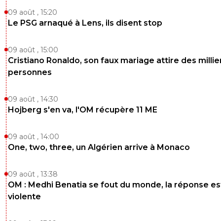
😆
09 août , 15:20
Le PSG arnaqué à Lens, ils disent stop
0
+
Répondre
hardstylerz
27 février 2020 à 18:54
+
0
09 août , 15:00
Cristiano Ronaldo, son faux mariage attire des millie
La débilité profonde à son paroxysme...il pourrait faire un
merveilleux sujet d'étude à l'institut des sciences humain
personnes
section "Néolithique".
0
+
Répondre
09 août , 14:30
Hojberg s'en va, l'OM récupère 11 ME
caqueret-en-bleu
27 février 2020 à 17:58
+
0
09 août , 14:00
Deschamps a un nom qui sonne bien français. C'est peut
le seul en France à avoir un nom aussi français. Personne
One, two, three, un Algérien arrive à Monaco
s'est jamais mélangé avec personne dans sa famille.Quel
burne ce mec...
09 août , 13:38
0
+
Répondre
OM : Medhi Benatia se fout du monde, la réponse es
violente
paste
27 février 2020 à 19:29
+
0