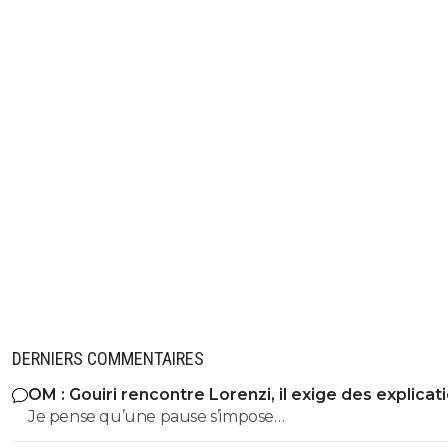
manuba
27 février 2020 à 18:01
+
0
immense joueur mais immense con... il fait lui m
racisme anti francais de souche et c'est aussi
condamnable que dans l'autre sens.
0
+
Répondre
caqueret-en-bleu
27 février 2020 à 18:36
+
0
Mon idole quand j'étais jeune ! Maintenant je le
méprise...Comme quoi.
0
+
Répondre
bolkian
27 février 2020 à 17:55
+
103
Diffamation de quoi ? Cantona ne dit jamais à Deschamps
DERNIERS COMMENTAIRES
est raciste ! Cette affaire de terminera forcément par un
lieu, mais elle n'aura pas oublié de ridiculiser un peu plus l
OM : Gouiri rencontre Lorenzi, il exige des explicat
monde du football au passage.
Je pense qu’une pause s’impose…
0
+
Répondre