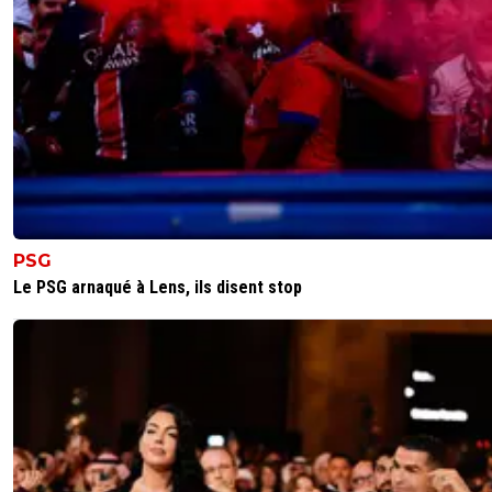
c'est pas une question de victime!!!le jugement
facile mais la comprehension est plus compliq
les gens limité comme toi....
0
+
Répondre
paste
27 février 2020 à 19:27
+
0
C'est un bon Canto 😉
0
+
Répondre
marley84
27 février 2020 à 19:57
+
28
PSG
Le PSG arnaqué à Lens, ils disent stop
Pas étonnant t'es aussi con que lui
0
+
Répondre
nazario-de-lima
27 février 2020 à 20:02
+
0
Cantona c est une lumière à côté.^^
0
+
Répondre
kress93-palestine
27 février 2020 à 19:01
+
1