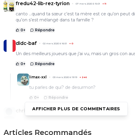
fredu42-lib-rez-tyrion
07 mars 2020 à 15:01
+
11
canto …quand ta sœur c’est ta mère est ce qu’on peut di
qu’on s’est mélangé dans ta famille ?
0
+
Répondre
didc-baf
02 mars 2020 à 16:51
+
0
Un des meilleurs joueurs que j'ai vu, mais un gros con aus
0
+
Répondre
limax-xxl
03 mars 2020 à 19:19
+
246
tu parles de qui? de desurmon?
0
+
Répondre
AFFICHER PLUS DE COMMENTAIRES
chris1111
28 février 2020 à 23:12
+
0
Canto est pathétique, c'est dommage .. Il vieillit mal ..
Articles Recommandés
0
+
Répondre