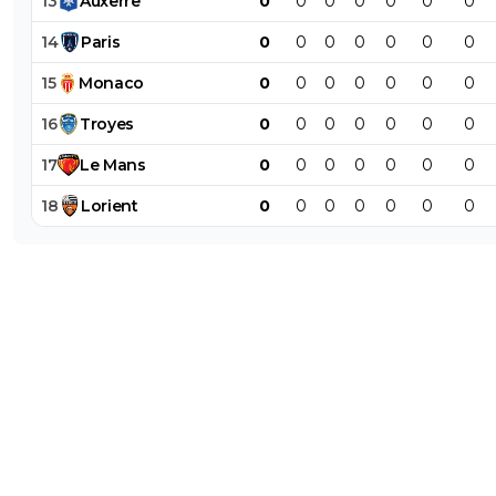
13
Auxerre
0
0
0
0
0
0
0
bolkian
27 février 2020 à 18:53
+
103
14
Paris
0
0
0
0
0
0
0
En 2016 oui
15
Monaco
0
0
0
0
0
0
0
0
+
Répondre
16
Troyes
0
0
0
0
0
0
0
hardstylerz
27 février 2020 à 18:57
+
0
17
Le
Mans
0
0
0
0
0
0
0
Non mais Canto, il se ridiculise même depuis b
avant Mookie ...
18
Lorient
0
0
0
0
0
0
0
0
+
Répondre
w-ol-f
27 février 2020 à 22:27
+
0
Le film est assez réaliste, le singe est plus intel
que lui.
0
+
Répondre
marley84
27 février 2020 à 17:35
+
28
Qu'il est con ce Cantona...
0
+
Répondre