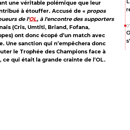
L
ant une véritable polémique que leur
r
ntribué à étouffer. Accusé de «
propos
oueurs de l'
OL
, à l'encontre des supporters
0
nais (Cris, Umtiti, Briand, Fofana,
O
Lopes) ont donc écopé d’un match avec
s
de. Une sanction qui n’empêchera donc
puter le Trophée des Champions face à
 ce qui était la grande crainte de l’OL.