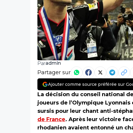
admin
Par
Partager sur
Ajouter comme source préférée sur Go
La décision du conseil national de
joueurs de l’Olympique Lyonnais
sursis pour leur chant anti-stépha
de France
. Après leur victoire fac
rhodanien avaient entonné un cha