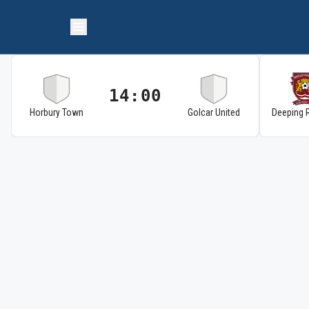
14:00
Horbury Town
Golcar United
Deeping 