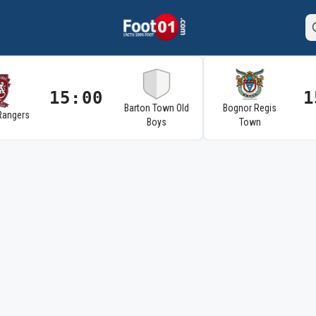
15:00
1
Barton Town Old
Bognor Regis
Rangers
Boys
Town