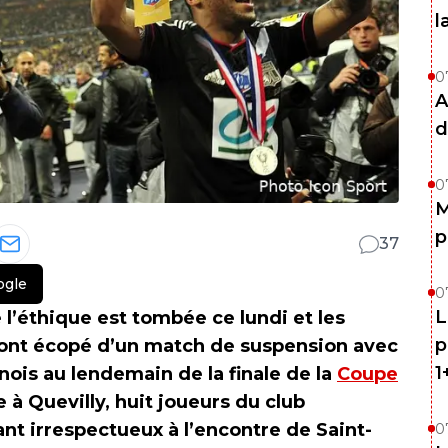
l
0
A
d
0
M
p
37
ogle
0
L
 l’éthique est tombée ce lundi et les
p
 ont écopé d’un match de suspension avec
1
nois au lendemain de la finale de la
Coupe
e à Quevilly, huit joueurs du club
nt irrespectueux à l’encontre de Saint-
0