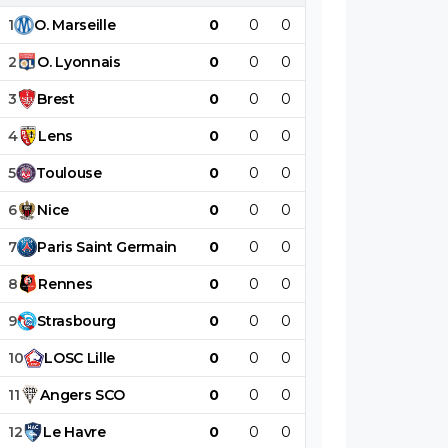
1
O
.
Marseille
0
0
0
0
0
0
2
O
.
Lyonnais
0
0
0
0
0
0
3
Brest
0
0
0
0
0
0
4
Lens
0
0
0
0
0
0
5
Toulouse
0
0
0
0
0
0
6
Nice
0
0
0
0
0
0
7
Paris
Saint
Germain
0
0
0
0
0
0
8
Rennes
0
0
0
0
0
0
9
Strasbourg
0
0
0
0
0
0
10
LOSC
Lille
0
0
0
0
0
0
11
Angers
SCO
0
0
0
0
0
0
12
Le
Havre
0
0
0
0
0
0