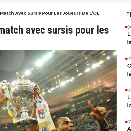
 Match Avec Sursis Pour Les Joueurs De L’OL
F
match avec sursis pour les
0
L
l
0
O
l
0
L
l
0
A