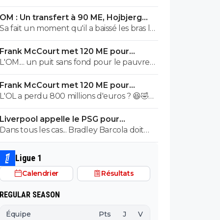
OM : Un transfert à 90 ME, Hojbjerg
s'en va
Sa fait un moment qu'il a baissé les bras la
première saison il etait top mais depuis
Frank McCourt met 120 ME pour
quelques match etait en dessus. Merci et
sauver l’OM !
L'OM.... un puit sans fond pour le pauvre
bon vent a lui pour le reste de sa carrière
Frank McCourt.
...
Frank McCourt met 120 ME pour
sauver l’OM !
L'OL a perdu 800 millions d'euros ? 😆🤣😂
Pourquoi pas un milliard tant que tu y es !
Liverpool appelle le PSG pour
^^
renoncer à Barcola
Dans tous les cas... Bradley Barcola doit
être très inquiet. Ce qui est vraiment
compréhensible lorsque l'on sait
Ligue 1
comment le PSG a traiter Kylian Mbappé
Calendrier
Résultats
lorsqu'il avait voulu quitter le PSG.
REGULAR SEASON
Équipe
Pts
J
V
N
D
BP
B