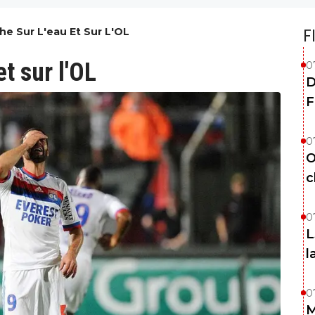
he Sur L'eau Et Sur L'OL
F
t sur l'OL
0
D
F
0
O
c
0
L
l
0
M