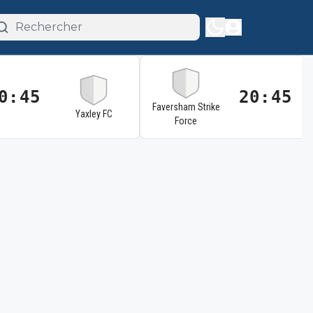
0:45
20:45
Faversham Strike
Yaxley FC
Force