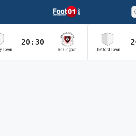
20:30
2
ry Town
Brislington
Thetford Town