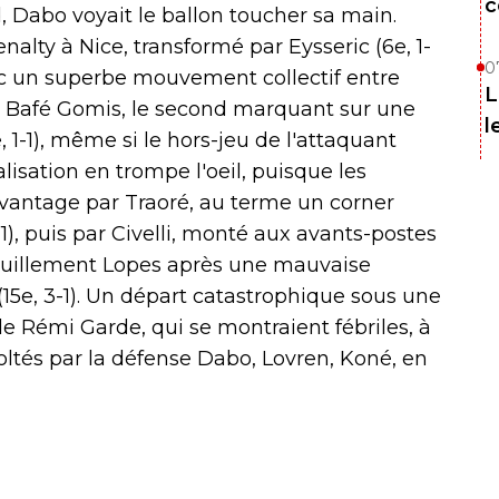
c
, Dabo voyait le ballon toucher sa main.
enalty à Nice, transformé par Eysseric (6e, 1-
0
vec un superbe mouvement collectif entre
L
et Bafé Gomis, le second marquant sur une
l
 1-1), même si le hors-jeu de l'attaquant
lisation en trompe l'oeil, puisque les
avantage par Traoré, au terme un corner
1), puis par Civelli, monté aux avants-postes
anquillement Lopes après une mauvaise
(15e, 3-1). Un départ catastrophique sous une
e Rémi Garde, qui se montraient fébriles, à
oltés par la défense Dabo, Lovren, Koné, en