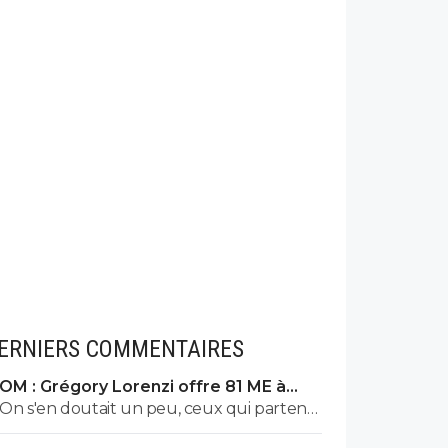
ERNIERS COMMENTAIRES
OM : Grégory Lorenzi offre 81 ME à
Frank McCourt
On s'en doutait un peu, ceux qui partent
ne sont pas nécessairement ceux qu'on