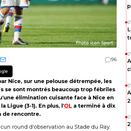
p
0
L
t
0
96
A
c
ogle
ar Nice, sur une pelouse détrempée, les
0
is se sont montrés beaucoup trop fébriles
A
'une élimination cuisante face à Nice en
2
la Ligue (3-1). En plus, l'
OL
a terminé à dix
n de rencontre.
0
2
 aucun round d'observation au Stade du Ray.