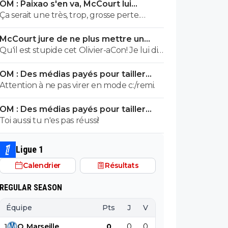
OM : Paixao s'en va, McCourt lui
aimerait voir partir. Et pour cause... Après
montre la sortie
Ça serait une très, trop, grosse perte.
chaque cas est particulier mais quitte à
Surtout pour y mettre Gouiri, que j'aime
brader, autant brader des Kondogbia,
McCourt jure de ne plus mettre un
pourtant bien. Mais à choisir, aucune
Harit, Moumbagna et autres Gomes, et
euro à l’OM
Qu'il est stupide cet Olivier-aCon! Je lui dis
hésitation, c'est Paixao tous les jours.
dans une moindre mesure ceux qui
que je ne lis pas ses commentaires puérils
veulent partir comme Hojbjerg.
OM : Des médias payés pour tailler
avec des émojis et il continue de me
l’OL, McCourt accusé
Attention à ne pas virer en mode c:/remi.
répondre avec ses petites images de
gogol. Ça prouve bien ce que je dis, on voit
OM : Des médias payés pour tailler
tout de suite qu'on a affaire à un teubé.^^
l’OL, McCourt accusé
Toi aussi tu n'es pas réussi!
Ligue 1
Calendrier
Résultats
REGULAR SEASON
Équipe
Pts
J
V
N
D
BP
B
1
O
.
Marseille
0
0
0
0
0
0