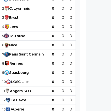
2
O
.
Lyonnais
0
0
0
0
0
0
3
Brest
0
0
0
0
0
0
4
Lens
0
0
0
0
0
0
5
Toulouse
0
0
0
0
0
0
6
Nice
0
0
0
0
0
0
7
Paris
Saint
Germain
0
0
0
0
0
0
8
Rennes
0
0
0
0
0
0
9
Strasbourg
0
0
0
0
0
0
10
LOSC
Lille
0
0
0
0
0
0
11
Angers
SCO
0
0
0
0
0
0
12
Le
Havre
0
0
0
0
0
0
13
Auxerre
0
0
0
0
0
0