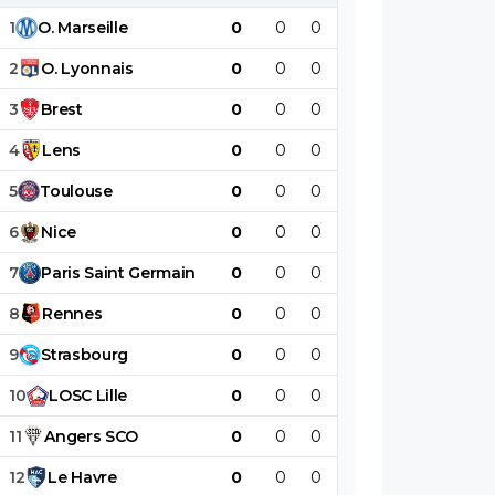
1
O
.
Marseille
0
0
0
0
0
0
2
O
.
Lyonnais
0
0
0
0
0
0
3
Brest
0
0
0
0
0
0
4
Lens
0
0
0
0
0
0
5
Toulouse
0
0
0
0
0
0
6
Nice
0
0
0
0
0
0
7
Paris
Saint
Germain
0
0
0
0
0
0
8
Rennes
0
0
0
0
0
0
9
Strasbourg
0
0
0
0
0
0
10
LOSC
Lille
0
0
0
0
0
0
11
Angers
SCO
0
0
0
0
0
0
12
Le
Havre
0
0
0
0
0
0