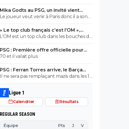
cher !
Mika Godts au PSG, un invité vient
pourrir la situation
Le joueur veut venir à Paris donc il a son
mot à dire
« Le top club français c’est l’OM »,
Adidas bouscule le PSG
L'OM est un top club dans les bouches du
Thone.Ils pourrait gagner la coupe
PSG : Première offre officielle pour
departementale en 2026
Barcola, elle est choquante
70 et il valait plus
PSG : Ferran Torres arrive, le Barça
s'avoue vaincu
Il ne sera pas remplaçant mazis dans les 16
joueurs pouvant demarrer un match en
fonction de la tactique de L.E
Ligue 1
Calendrier
Résultats
REGULAR SEASON
Équipe
Pts
J
V
N
D
BP
B