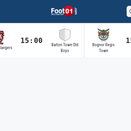
15:00
1
Barton Town Old
Bognor Regis
Rangers
Boys
Town