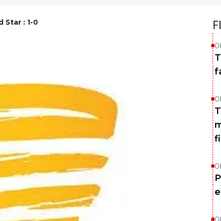
 Star : 1-0
F
0
T
f
0
T
m
f
0
P
e
0