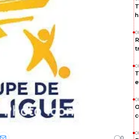
T
h
0
R
t
0
T
e
0
O
c
0
0