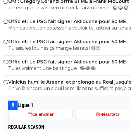
OM : Grégory Lorenzi offre 81 ME à Frank McCourt
Je sent que je vais bien rigoler la saison à venir…😂😂😂
Officiel : Le PSG fait signer Akliouche pour 50 ME
Mon pauvre, ton obsession a vouloir te justifier sur cha
commentaire 🤣😂😂 Tu aurais la queue d'un chat qui s
Officiel : Le PSG fait signer Akliouche pour 50 ME
de bouche et on t'accuserait de l'avoir mangé que tu ni
Tu sais, les fouines ça mange les rats ! 😋😋
encore....mdr
Officiel : Le PSG fait signer Akliouche pour 50 ME
Tu es vraiment une baltringue ! 😂😂😂
Vinicius humilie Arsenal et prolonge au Real jusqu’
2032
En voilà encore un a qui les millions ne suffisant pas, a 
sur son club pour en récupérer quelques uns de plus.
mec pareil me pue au nez...Reste au Réal et continue a
Ligue 1
pourrir le vestiaire !
Calendrier
Résultats
REGULAR SEASON