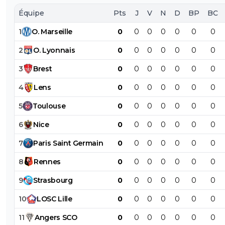
Équipe
Pts
J
V
N
D
BP
BC
1
O
.
Marseille
0
0
0
0
0
0
0
2
O
.
Lyonnais
0
0
0
0
0
0
0
3
Brest
0
0
0
0
0
0
0
4
Lens
0
0
0
0
0
0
0
5
Toulouse
0
0
0
0
0
0
0
6
Nice
0
0
0
0
0
0
0
7
Paris
Saint
Germain
0
0
0
0
0
0
0
8
Rennes
0
0
0
0
0
0
0
9
Strasbourg
0
0
0
0
0
0
0
10
LOSC
Lille
0
0
0
0
0
0
0
11
Angers
SCO
0
0
0
0
0
0
0