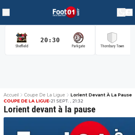
20:30
2
Sheffield
Parkgate
Thornbury Town
Accueil
Coupe De La Ligue
Lorient Devant À La Pause
COUPE DE LA LIGUE
•
21 SEPT. , 21:32
Lorient devant à la pause