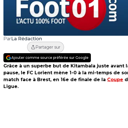
La Rédaction
Par
Partager sur
Ajouter comme source préférée sur Google
Grâce à un superbe but de Kitambala juste avant l
pause, le FC Lorient mène 1-0 à la mi-temps de so
match face à Brest, en 16e de finale de la
Coupe
d
Ligue.