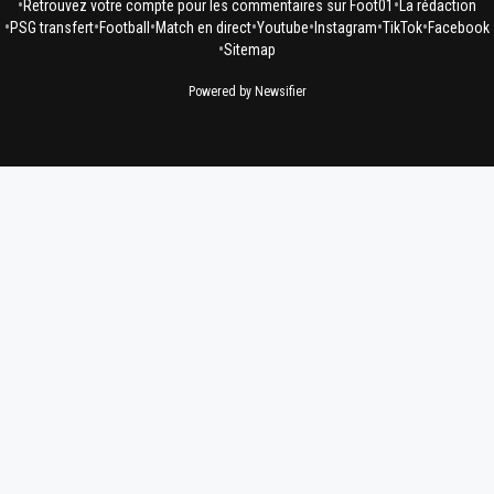
•
•
Retrouvez votre compte pour les commentaires sur Foot01
La rédaction
•
•
•
•
•
•
•
PSG transfert
Football
Match en direct
Youtube
Instagram
TikTok
Facebook
•
Sitemap
Powered by Newsifier