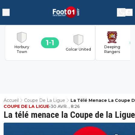
1
1
Horbury
Deeping
Golcar United
Town
Rangers
Accueil
Coupe De La Ligue
La Télé Menace La Coupe D
COUPE DE LA LIGUE
•
30 AVR. , 8:26
Ligue
La télé menace la Coupe de la Ligue