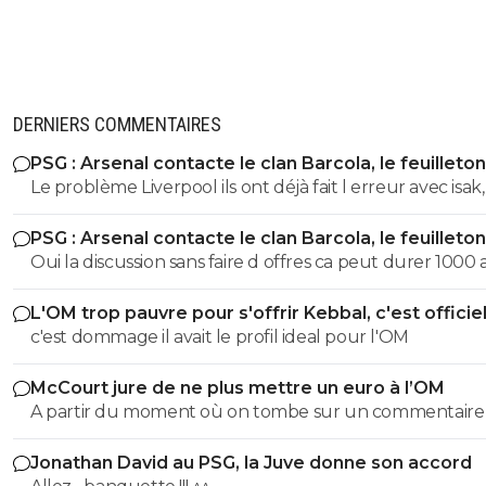
DERNIERS COMMENTAIRES
PSG : Arsenal contacte le clan Barcola, le feuilleton
relancé
Le problème Liverpool ils ont déjà fait l erreur avec isak, 
feront plus la même erreur, surtout que Slot est plus la , i
PSG : Arsenal contacte le clan Barcola, le feuilleton
feront plus la même erreur
relancé
Oui la discussion sans faire d offres ca peut durer 1000 a
ils veulent, la discussion ne veut rien dire
L'OM trop pauvre pour s'offrir Kebbal, c'est officie
c'est dommage il avait le profil ideal pour l'OM
McCourt jure de ne plus mettre un euro à l’OM
A partir du moment où on tombe sur un commentaire
Raymonde on sait qu'on tombe sur un commentaire d
Jonathan David au PSG, la Juve donne son accord
teubé 😂🤣🤣 PS: ce crétin prétend qu'un commentaire avec