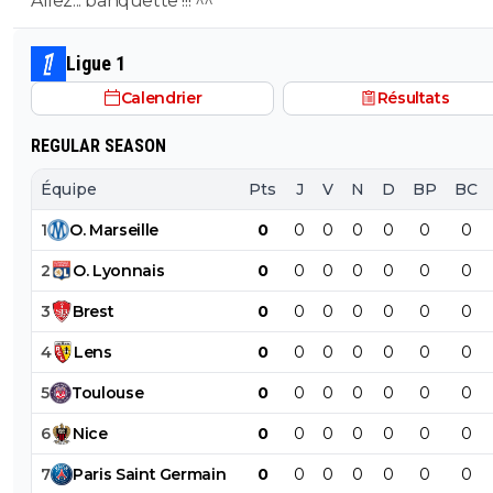
Allez... banquette !!! ^^
emoji est un commentaire de teubé? C'est marrant sur
Twitter/X Obama, Musk et tout un tas de prix Nobel uti
énormément les emojis... Encore des teubés c'est ça? A
Ligue 1
de Raymonde va, encore une fois bâchée 😂🤣🤣
Calendrier
Résultats
REGULAR SEASON
Équipe
Pts
J
V
N
D
BP
BC
1
O
.
Marseille
0
0
0
0
0
0
0
2
O
.
Lyonnais
0
0
0
0
0
0
0
3
Brest
0
0
0
0
0
0
0
4
Lens
0
0
0
0
0
0
0
5
Toulouse
0
0
0
0
0
0
0
6
Nice
0
0
0
0
0
0
0
7
Paris
Saint
Germain
0
0
0
0
0
0
0