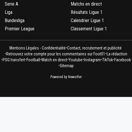
Serie A
Matchs en direct
Liga
Résultats Ligue 1
Bundesliga
Calendrier Ligue 1
Premier League
Classement Ligue 1
•
Mentions Légales - Confidentialité
Contact, recrutement et publicité
•
•
Retrouvez votre compte pour les commentaires sur Foot01
La rédaction
•
•
•
•
•
•
•
PSG transfert
Football
Match en direct
Youtube
Instagram
TikTok
Facebook
•
Sitemap
Powered by Newsifier