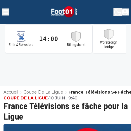
14:00
1
Worsbrough
Erith & Belvedere
Billingshurst
Bridge
Accueil
Coupe De La Ligue
France Télévisions Se Fâch
COUPE DE LA LIGUE
•
10 JUIN , 9:40
La Ligue
France Télévisions se fâche pour la
Ligue