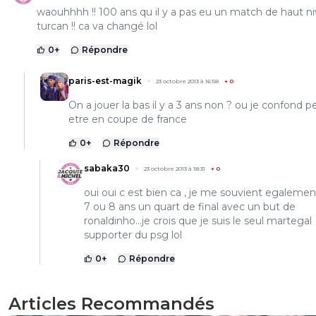
waouhhhh !! 100 ans qu il y a pas eu un match de haut n
turcan !! ca va changé lol
0
+
Répondre
paris-est-magik
23 octobre 2013 à 16:58
+
0
On a jouer la bas il y a 3 ans non ? ou je confond p
etre en coupe de france
0
+
Répondre
sabaka30
23 octobre 2013 à 18:31
+
0
oui oui c est bien ca , je me souvient egalement 
7 ou 8 ans un quart de final avec un but de
ronaldinho...je crois que je suis le seul martegal
supporter du psg lol
0
+
Répondre
Articles Recommandés