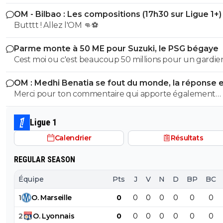
OM - Bilbao : Les compositions (17h30 sur Ligue 1+)
Butttt ! Allez l'OM 👊⚽
Parme monte à 50 ME pour Suzuki, le PSG bégaye
Cest moi ou c'est beaucoup 50 millions pour un gardie
prestations naissantes ?
OM : Medhi Benatia se fout du monde, la réponse 
violente
Merci pour ton commentaire qui apporte également
beaucoup a la communauté...Fais ce que je dis pas ce q
fais. Bref, Benatia, c'est "ouiiin ouiiin, c'est pas moi c'est le
Ligue 1
autres qui sont des méchants" Vous êtes vraiment les
Calendrier
Résultats
meilleurs a L'OM !!
REGULAR SEASON
Équipe
Pts
J
V
N
D
BP
BC
1
O
.
Marseille
0
0
0
0
0
0
0
2
O
.
Lyonnais
0
0
0
0
0
0
0