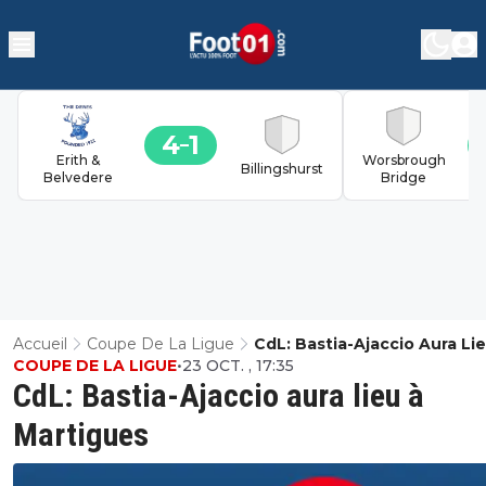
4
1
Erith &
Worsbrough
Billingshurst
Belvedere
Bridge
Accueil
Coupe De La Ligue
CdL: Bastia-Ajaccio Aura Li
COUPE DE LA LIGUE
•
23 OCT. , 17:35
Martigues
CdL: Bastia-Ajaccio aura lieu à
Martigues