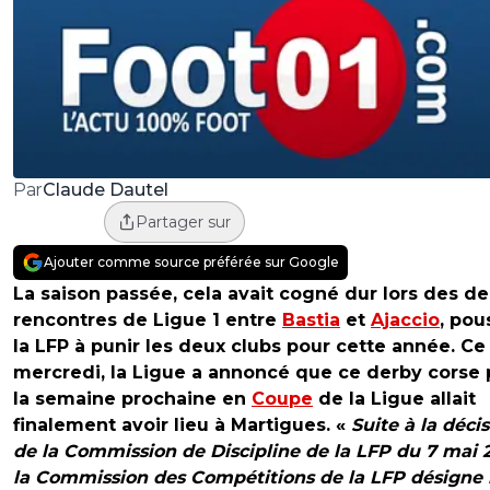
Claude Dautel
Par
Partager sur
Ajouter comme source préférée sur Google
La saison passée, cela avait cogné dur lors des d
rencontres de Ligue 1 entre
Bastia
et
Ajaccio
, pou
la LFP à punir les deux clubs pour cette année. Ce
mercredi, la Ligue a annoncé que ce derby corse
la semaine prochaine en
Coupe
de la Ligue allait
finalement avoir lieu à Martigues. «
Suite à la déci
de la Commission de Discipline de la LFP du 7 mai 2
la Commission des Compétitions de la LFP désigne 