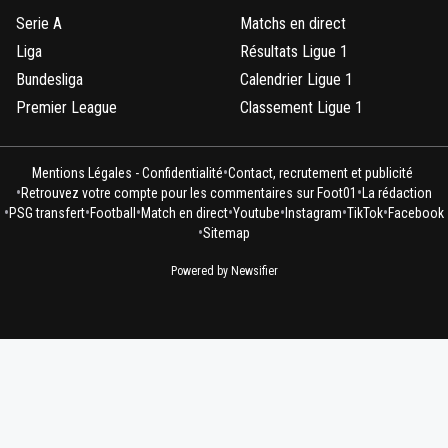
Serie A
Matchs en direct
Liga
Résultats Ligue 1
Bundesliga
Calendrier Ligue 1
Premier League
Classement Ligue 1
•
Mentions Légales - Confidentialité
Contact, recrutement et publicité
•
•
Retrouvez votre compte pour les commentaires sur Foot01
La rédaction
•
•
•
•
•
•
•
PSG transfert
Football
Match en direct
Youtube
Instagram
TikTok
Facebook
•
Sitemap
Powered by Newsifier