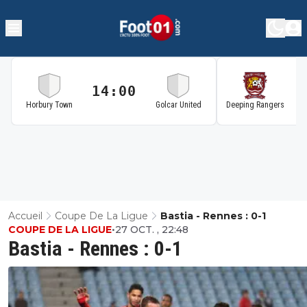
14:00
1
Horbury Town
Golcar United
Deeping Rangers
Accueil
Coupe De La Ligue
Bastia - Rennes : 0-1
COUPE DE LA LIGUE
•
27 OCT. , 22:48
Bastia - Rennes : 0-1