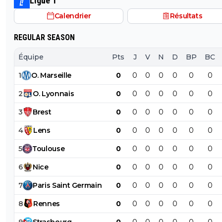
Ligue 1
Calendrier
Résultats
REGULAR SEASON
Équipe
Pts
J
V
N
D
BP
BC
1
O
.
Marseille
0
0
0
0
0
0
0
2
O
.
Lyonnais
0
0
0
0
0
0
0
3
Brest
0
0
0
0
0
0
0
4
Lens
0
0
0
0
0
0
0
5
Toulouse
0
0
0
0
0
0
0
6
Nice
0
0
0
0
0
0
0
7
Paris
Saint
Germain
0
0
0
0
0
0
0
8
Rennes
0
0
0
0
0
0
0
9
Strasbourg
0
0
0
0
0
0
0