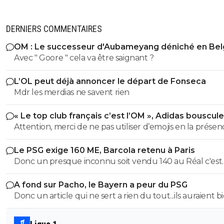
DERNIERS COMMENTAIRES
OM : Le successeur d'Aubameyang déniché en Bel
Avec " Goore " cela va être saignant ?
L’OL peut déjà annoncer le départ de Fonseca
Mdr les merdias ne savent rien
« Le top club français c’est l’OM », Adidas bouscule
PSG
Attention, merci de ne pas utiliser d’emojis en la prése
Raymond Q qui a un traumatisme de l enfance lié à ces
Le PSG exige 160 ME, Barcola retenu à Paris
derniers; pour le soutenir, vous pouvez adhérer à son
Donc un presque inconnu soit vendu 140 au Réal c'est
association se prétendant faire partie d’une « élite » litté
normal et un double détenteur de la LDC soit à un pri
se refusant catégoriquement l utilisation d emojis bien 
A fond sur Pacho, le Bayern a peur du PSG
faiblard normal ?? Messieurs les anglais allez vous faire ...
populaire à son goût et surtout incompréhensible pou
Donc un article qui ne sert a rien du tout...ils auraient b
gros globes oculaires de sardine. Cordialement.
voulu mais finalement non...je peux en écrire 200 des ar
comme ca !