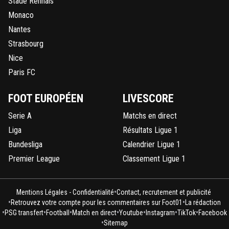
Stade Rennais
Monaco
Nantes
Strasbourg
Nice
Paris FC
FOOT EUROPÉEN
LIVESCORE
Serie A
Matchs en direct
Liga
Résultats Ligue 1
Bundesliga
Calendrier Ligue 1
Premier League
Classement Ligue 1
•
Mentions Légales - Confidentialité
Contact, recrutement et publicité
•
•
Retrouvez votre compte pour les commentaires sur Foot01
La rédaction
•
•
•
•
•
•
•
PSG transfert
Football
Match en direct
Youtube
Instagram
TikTok
Facebook
•
Sitemap