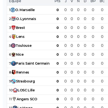
Équipe
Pts
J
V
N
D
BP
BC
1
O
.
Marseille
0
0
0
0
0
0
0
2
O
.
Lyonnais
0
0
0
0
0
0
0
3
Brest
0
0
0
0
0
0
0
4
Lens
0
0
0
0
0
0
0
5
Toulouse
0
0
0
0
0
0
0
6
Nice
0
0
0
0
0
0
0
7
Paris
Saint
Germain
0
0
0
0
0
0
0
8
Rennes
0
0
0
0
0
0
0
9
Strasbourg
0
0
0
0
0
0
0
10
LOSC
Lille
0
0
0
0
0
0
0
11
Angers
SCO
0
0
0
0
0
0
0
12
Le
Havre
0
0
0
0
0
0
0