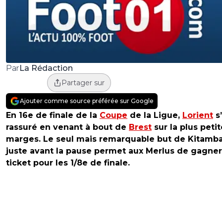
La Rédaction
Par
Partager sur
Ajouter comme source préférée sur Google
En 16e de finale de la
Coupe
de la Ligue,
Lorient
s’
rassuré en venant à bout de
Brest
sur la plus peti
marges. Le seul mais remarquable but de Kitamba
juste avant la pause permet aux Merlus de gagner
ticket pour les 1/8e de finale.