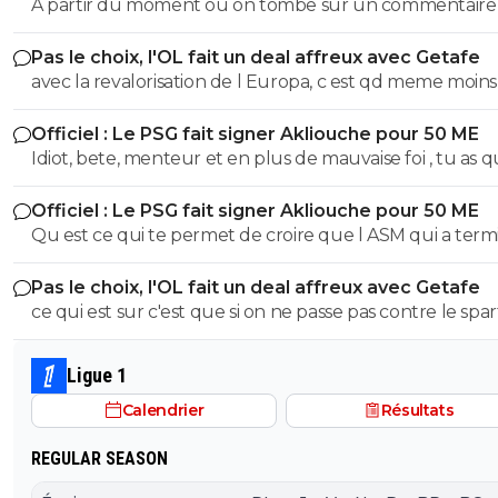
A partir du moment où on tombe sur un commentaire
Raymonde on sait qu'on tombe sur un commentaire d
Pas le choix, l'OL fait un deal affreux avec Getafe
teubé 😂🤣🤣 PS: ce crétin prétend qu'un commentaire avec
avec la revalorisation de l Europa, c est qd meme moins vr
emoji est un commentaire de teubé? C'est marrant sur
OM a pris 40M. et l OL 40M je crois. donc bon c est plus si
Twitter/X Obama, Musk et tout un tas de prix Nobel uti
Officiel : Le PSG fait signer Akliouche pour 50 ME
enorme
énormément les emojis... Encore des teubés c'est ça? A
Idiot, bete, menteur et en plus de mauvaise foi , tu as 
de Raymonde va, encore une fois bâchée 😂🤣🤣
des qualités...^^ Ta mere a pu te dire qui etait ton père entre
Officiel : Le PSG fait signer Akliouche pour 50 ME
Textor et Gérard Lopez, tu as toutes leur qualités ?!!
Qu est ce qui te permet de croire que l ASM qui a terminé
7eme la saison derniere, qui doit absolument vendre pour
Pas le choix, l'OL fait un deal affreux avec Getafe
130M afin d etre en regle avec la DNCG et le FPF, va d 
ce qui est sur c'est que si on ne passe pas contre le sparta
coup devenir une equipe fringante capable d etre sur 
ca fait etre la grande braderie
podium ? Reste lucide et cohérent plutôt que de raco
des conneries dont même toi tu doutes...
Ligue 1
Calendrier
Résultats
REGULAR SEASON