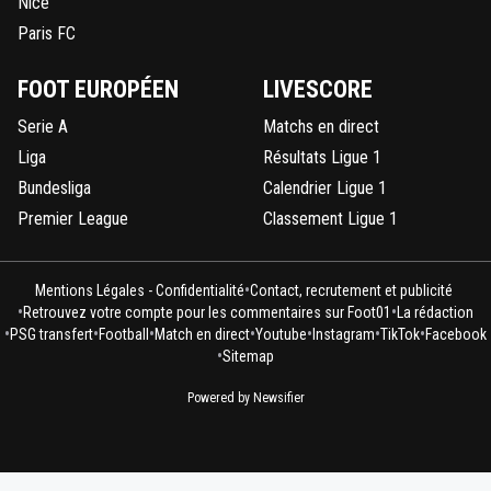
Nice
Paris FC
FOOT EUROPÉEN
LIVESCORE
Serie A
Matchs en direct
Liga
Résultats Ligue 1
Bundesliga
Calendrier Ligue 1
Premier League
Classement Ligue 1
•
Mentions Légales - Confidentialité
Contact, recrutement et publicité
•
•
Retrouvez votre compte pour les commentaires sur Foot01
La rédaction
•
•
•
•
•
•
•
PSG transfert
Football
Match en direct
Youtube
Instagram
TikTok
Facebook
•
Sitemap
Powered by Newsifier