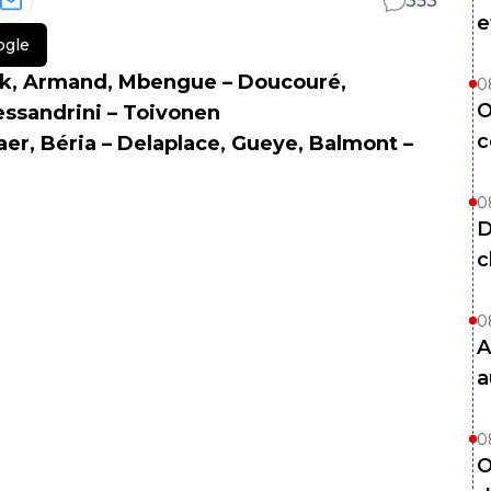
353
e
ogle
yik, Armand, Mbengue – Doucouré,
0
O
essandrini – Toivonen
c
jaer, Béria – Delaplace, Gueye, Balmont –
0
D
c
0
A
a
0
O