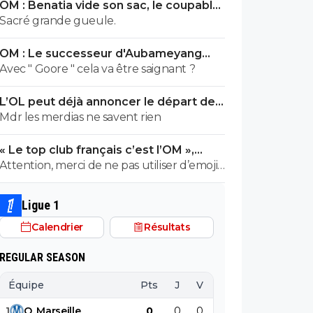
OM : Benatia vide son sac, le coupable
prend cher
Sacré grande gueule.
OM : Le successeur d'Aubameyang
déniché en Belgique
Avec " Goore " cela va être saignant ?
L’OL peut déjà annoncer le départ de
Fonseca
Mdr les merdias ne savent rien
« Le top club français c’est l’OM »,
Adidas bouscule le PSG
Attention, merci de ne pas utiliser d’emojis
en la présence de Raymond Q qui a un
traumatisme de l enfance lié à ces
Ligue 1
derniers; pour le soutenir, vous pouvez
Calendrier
Résultats
adhérer à son association se prétendant
faire partie d’une « élite » littéraire se
REGULAR SEASON
refusant catégoriquement l utilisation d
emojis bien trop populaire à son goût et
Équipe
Pts
J
V
N
D
BP
B
surtout incompréhensible pour ses gros
1
O
.
Marseille
0
0
0
0
0
0