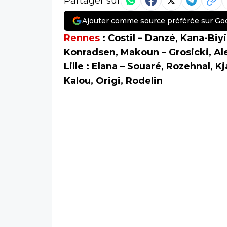
Partager sur
Ajouter comme source préférée sur Go
Rennes
: Costil – Danzé, Kana-Bi
Konradsen, Makoun – Grosicki, Al
Lille : Elana – Souaré, Rozehnal, K
Kalou, Origi, Rodelin