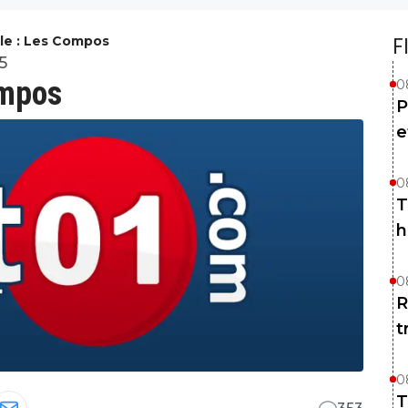
lle : Les Compos
F
5
ompos
0
P
e
0
T
h
0
R
t
0
T