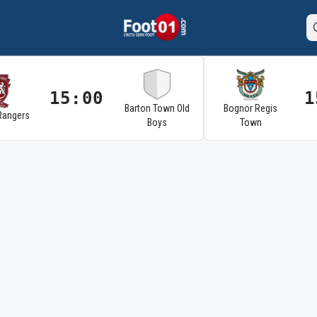
15:00
1
Barton Town Old
Bognor Regis
Rangers
Boys
Town