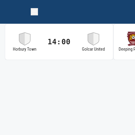
14:00
Horbury Town
Golcar United
Deeping 