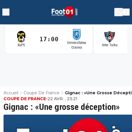
17:00
1
Universitatea
KuPS
Inter Turku
Craiova
Accueil
Coupe De France
Gignac : «Une Grosse Décept
COUPE DE FRANCE
•
22 AVR. , 23:21
Gignac : «Une grosse déception»