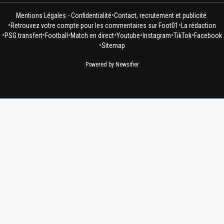
•
Mentions Légales - Confidentialité
Contact, recrutement et publicité
•
•
Retrouvez votre compte pour les commentaires sur Foot01
La rédaction
•
•
•
•
•
•
•
PSG transfert
Football
Match en direct
Youtube
Instagram
TikTok
Facebook
•
Sitemap
Powered by Newsifier