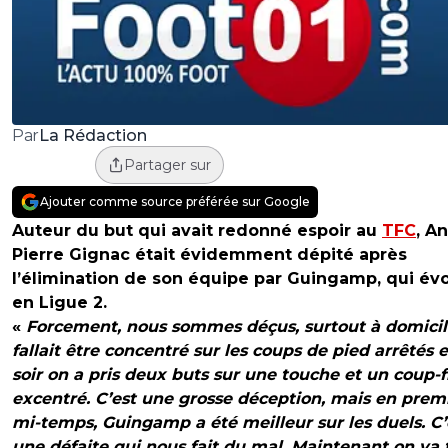
La Rédaction
Par
Partager sur
Ajouter comme source préférée sur Google
Auteur du but qui avait redonné espoir au
TFC
, A
Pierre Gignac était évidemment dépité après
l’élimination de son équipe par Guingamp, qui év
en Ligue 2.
«
Forcement, nous sommes déçus, surtout à domicile
fallait être concentré sur les coups de pied arrêtés e
soir on a pris deux buts sur une touche et un coup-
excentré. C’est une grosse déception, mais en prem
mi-temps, Guingamp a été meilleur sur les duels. C’
une défaite qui nous fait du mal. Maintenant on va 