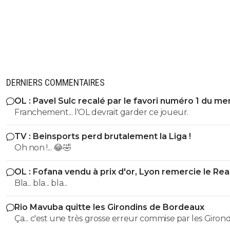
DERNIERS COMMENTAIRES
OL : Pavel Sulc recalé par le favori numéro 1 du me
Franchement... l'OL devrait garder ce joueur.
TV : Beinsports perd brutalement la Liga !
Oh non !... 😂🤣
OL : Fofana vendu à prix d'or, Lyon remercie le Rea
Bla... bla... bla...
Rio Mavuba quitte les Girondins de Bordeaux
Ça... c'est une très grosse erreur commise par les Giron