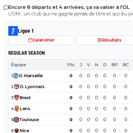
Bordeaux.
Encore 8 départs et 4 arrivées, ça va valser à l'OL
L'OM... un club qui ne gagne jamais de titre et qui du j
lendemenain pense remporter la Ligue1. MDR C'est McCourt
qui doit être navré avec tout ce qu'il a dépensé.
Ligue 1
Calendrier
Résultats
REGULAR SEASON
Équipe
Pts
J
V
N
D
BP
BC
1
O
.
Marseille
0
0
0
0
0
0
0
2
O
.
Lyonnais
0
0
0
0
0
0
0
3
Brest
0
0
0
0
0
0
0
4
Lens
0
0
0
0
0
0
0
5
Toulouse
0
0
0
0
0
0
0
6
Nice
0
0
0
0
0
0
0