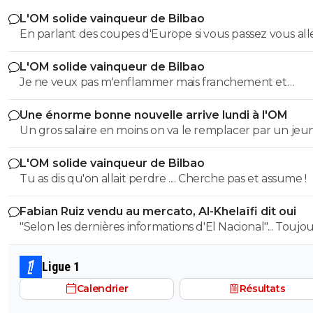
L'OM solide vainqueur de Bilbao
En parlant des coupes d'Europe si vous passez vous all
prendre une branle sur le terrain et dans les tribunes 
L'OM solide vainqueur de Bilbao
les turcs
Je ne veux pas m'enflammer mais franchement et
objectivement cette équipe m'a séduit hier a part que
Une énorme bonne nouvelle arrive lundi à l'OM
éléments qu'il faut vraiment supprimer style harit et u
Un gros salaire en moins on va le remplacer par un je
défense a renforcer le style de jeu proposé vers l'avant
centre de formation..je pense que l ol peux faire monte
rapide la signature de genesio me plaît énormément s
L'OM solide vainqueur de Bilbao
jeunes
et efficace j'étais pourtant plutôt contre sa venue mêm
Tu as dis qu'on allait perdre .... Cherche pas et assume !
c'est que le début je suis impatient de voir la suite
Fabian Ruiz vendu au mercato, Al-Khelaïfi dit oui
"Selon les dernières informations d'El Nacional"... Toujours les
sources espagnoles douteuses, principales fabriques d
news et principales sources pour les articles de Foot01.
Ligue 1
Calendrier
Résultats