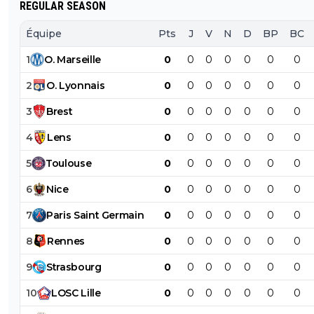
REGULAR SEASON
Équipe
Pts
J
V
N
D
BP
BC
1
O
.
Marseille
0
0
0
0
0
0
0
2
O
.
Lyonnais
0
0
0
0
0
0
0
3
Brest
0
0
0
0
0
0
0
4
Lens
0
0
0
0
0
0
0
5
Toulouse
0
0
0
0
0
0
0
6
Nice
0
0
0
0
0
0
0
7
Paris
Saint
Germain
0
0
0
0
0
0
0
8
Rennes
0
0
0
0
0
0
0
9
Strasbourg
0
0
0
0
0
0
0
10
LOSC
Lille
0
0
0
0
0
0
0