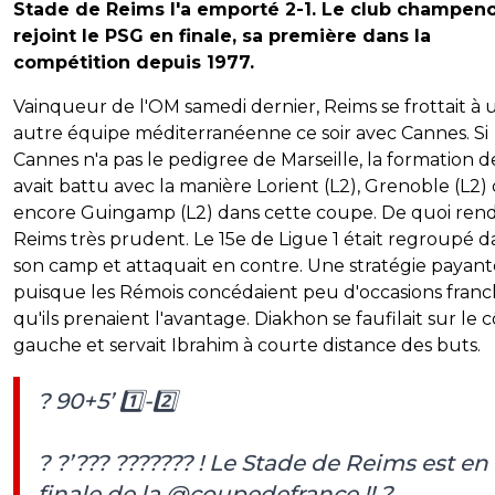
Stade de Reims l'a emporté 2-1. Le club champeno
rejoint le PSG en finale, sa première dans la
compétition depuis 1977.
Vainqueur de l'OM samedi dernier, Reims se frottait à 
autre équipe méditerranéenne ce soir avec Cannes. Si
Cannes n'a pas le pedigree de Marseille, la formation 
avait battu avec la manière Lorient (L2), Grenoble (L2)
encore Guingamp (L2) dans cette coupe. De quoi ren
Reims très prudent. Le 15e de Ligue 1 était regroupé d
son camp et attaquait en contre. Une stratégie payant
puisque les Rémois concédaient peu d'occasions franc
qu'ils prenaient l'avantage. Diakhon se faufilait sur le 
gauche et servait Ibrahim à courte distance des buts.
? 90+5’ 1️⃣-2️⃣
? ?’??? ??????? ! Le Stade de Reims est en
finale de la
@coupedefrance
!! ?