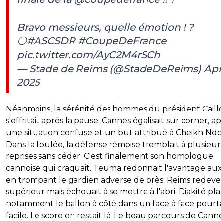
Bravo messieurs, quelle émotion ! ?
⚪
#ASCSDR
#CoupeDeFrance
pic.twitter.com/AyC2M4rSCh
— Stade de Reims (@StadeDeReims)
Apri
2025
Néanmoins, la sérénité des hommes du président Caill
s'effritait après la pause. Cannes égalisait sur corner, a
une situation confuse et un but attribué à Cheikh Ndo
Dans la foulée, la défense rémoise tremblait à plusieur
reprises sans céder. C'est finalement son homologue
cannoise qui craquait. Teuma redonnait l'avantage aux
en trompant le gardien adverse de près. Reims redeve
supérieur mais échouait à se mettre à l'abri. Diakité pla
notamment le ballon à côté dans un face à face pourt
facile. Le score en restait là. Le beau parcours de Cann