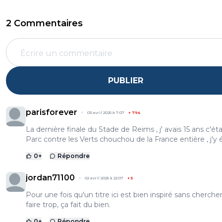
2 Commentaires
PUBLIER
parisforever
03 avril 2025 à 7:07
+
794
La dernière finale du Stade de Reims , j' avais 15 ans c'éta
Parc contre les Verts chouchou de la France entière , j'y éta
0
+
Répondre
jordan71100
02 avril 2025 à 22:07
+
5
Pour une fois qu'un titre ici est bien inspiré sans cherche
faire trop, ça fait du bien.
0
+
Répondre