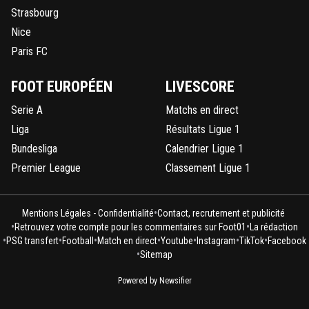
Strasbourg
Nice
Paris FC
FOOT EUROPÉEN
LIVESCORE
Serie A
Matchs en direct
Liga
Résultats Ligue 1
Bundesliga
Calendrier Ligue 1
Premier League
Classement Ligue 1
•
Mentions Légales - Confidentialité
Contact, recrutement et publicité
•
•
Retrouvez votre compte pour les commentaires sur Foot01
La rédaction
•
•
•
•
•
•
•
PSG transfert
Football
Match en direct
Youtube
Instagram
TikTok
Facebook
•
Sitemap
Powered by Newsifier