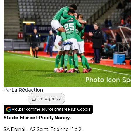
La Rédaction
Par
Partager sur
Ajouter comme source préférée sur Google
Stade Marcel-Picot, Nancy.
SA Épinal - AS Saint-Étienne : 1 à 2.