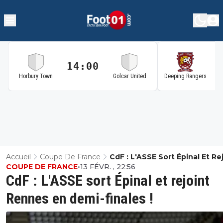
14:00
1
Horbury Town
Golcar United
Deeping Rangers
Accueil
Coupe De France
CdF : L'ASSE Sort Épinal Et Re
COUPE DE FRANCE
•
13 FÉVR. , 22:56
Rennes En Demi-Finales !
CdF : L'ASSE sort Épinal et rejoint
Rennes en demi-finales !