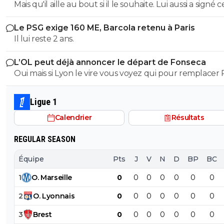
Mais qu'il aille au bout si il le souhaite. Lui aussi a signé c
sécuriser dès maintenant car rien de sûr qu il ne prolo
contrat et lui aussi doit le respecter si pas d'accord avec
pas par la suite, et rien de sûr qu il ne choisisse Liverpool
Le PSG exige 160 ME, Barcola retenu à Paris
Liverpool. On va pas pleurer non plus....
fin de son contrat vu qu il a tout de même une très b
Il lui reste 2 ans.
côte, il n est peut-etre pas titulaire systématique à Pari
il reste double champion d Europe sortant et internati
L’OL peut déjà annoncer le départ de Fonseca
français, ça fait tout de même un beau cv attractif s il
Oui mais si Lyon le vire vous voyez qui pour remplacer
devenait libre de contrat.
Ligue 1
Calendrier
Résultats
REGULAR SEASON
Équipe
Pts
J
V
N
D
BP
BC
1
O
.
Marseille
0
0
0
0
0
0
0
2
O
.
Lyonnais
0
0
0
0
0
0
0
3
Brest
0
0
0
0
0
0
0