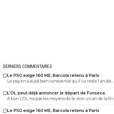
DERNIERS COMMENTAIRES
Le PSG exige 160 ME, Barcola retenu à Paris
Le psg en a aussi bien conscience qu il lui reste 1 an de
contrat 😁 après, c est le jeu de la négociation, on est a
L’OL peut déjà annoncer le départ de Fonseca
d août, y a toujours une marge de prix négociable avec
A bon L'OL n'a pas les moyens de le virer un an de la fin
bonus et ils savent que Liverpool a tout à fait les moye
son contrat ça représente même pas 5M brute.
payer avec 750M de budget et un salaire de Salah en m
Le PSG exige 160 ME, Barcola retenu à Paris
Après, à Liverpool de voir s ils le veulent vraiment et le