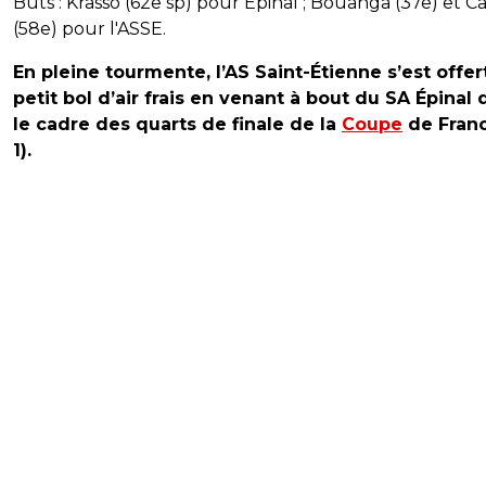
Buts : Krasso (62e sp) pour Épinal ; Bouanga (37e) et 
(58e) pour l'ASSE.
En pleine tourmente, l’AS Saint-Étienne s’est offer
petit bol d’air frais en venant à bout du SA Épinal
le cadre des quarts de finale de la
Coupe
de Franc
1).