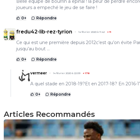
Belle equipe de bourrin a epinal ! la peur de perdre enco
joueurs a empeché le jeu de se faire !
0
+
Répondre
fredu42-lib-rez-tyrion
14 février 2020 à 11:42
+
11
Ce qui est une première depuis 2012c’est qu’on évite Par
jusqu’au bout ...
0
+
Répondre
vermeer
14 février 2020 à 22:09
+
178
A quel stade en 2018-19?Et en 2017-18? En 2016-1
0
+
Répondre
Articles Recommandés