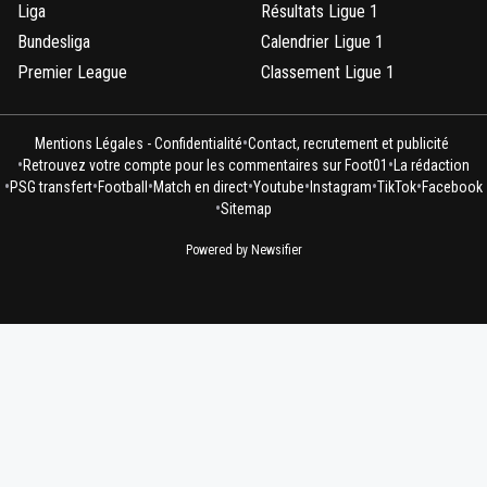
Liga
Résultats Ligue 1
Bundesliga
Calendrier Ligue 1
Premier League
Classement Ligue 1
•
Mentions Légales - Confidentialité
Contact, recrutement et publicité
•
•
Retrouvez votre compte pour les commentaires sur Foot01
La rédaction
•
•
•
•
•
•
•
PSG transfert
Football
Match en direct
Youtube
Instagram
TikTok
Facebook
•
Sitemap
Powered by Newsifier