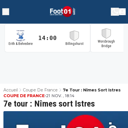
14:00
1
Worsbrough
Erith & Belvedere
Billingshurst
Bridge
Accueil
Coupe De France
7e Tour : Nîmes Sort Istres
COUPE DE FRANCE
•
21 NOV. , 18:14
7e tour : Nîmes sort Istres