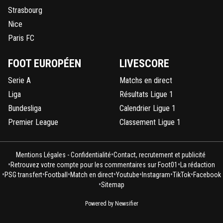
Strasbourg
Nice
Paris FC
FOOT EUROPÉEN
LIVESCORE
Serie A
Matchs en direct
Liga
Résultats Ligue 1
Bundesliga
Calendrier Ligue 1
Premier League
Classement Ligue 1
•
Mentions Légales - Confidentialité
Contact, recrutement et publicité
•
•
Retrouvez votre compte pour les commentaires sur Foot01
La rédaction
•
•
•
•
•
•
•
PSG transfert
Football
Match en direct
Youtube
Instagram
TikTok
Facebook
•
Sitemap
Powered by Newsifier