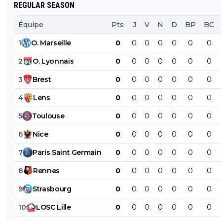
REGULAR SEASON
Équipe
Pts
J
V
N
D
BP
BC
1
O
.
Marseille
0
0
0
0
0
0
0
2
O
.
Lyonnais
0
0
0
0
0
0
0
3
Brest
0
0
0
0
0
0
0
4
Lens
0
0
0
0
0
0
0
5
Toulouse
0
0
0
0
0
0
0
6
Nice
0
0
0
0
0
0
0
7
Paris
Saint
Germain
0
0
0
0
0
0
0
8
Rennes
0
0
0
0
0
0
0
9
Strasbourg
0
0
0
0
0
0
0
10
LOSC
Lille
0
0
0
0
0
0
0