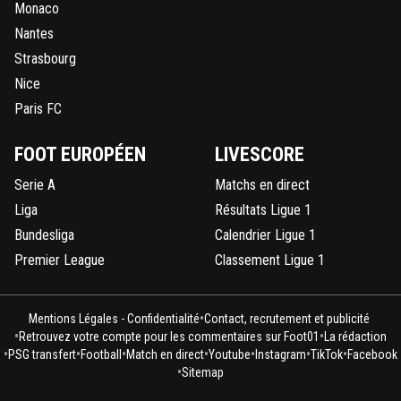
Monaco
Nantes
Strasbourg
Nice
Paris FC
FOOT EUROPÉEN
LIVESCORE
Serie A
Matchs en direct
Liga
Résultats Ligue 1
Bundesliga
Calendrier Ligue 1
Premier League
Classement Ligue 1
•
Mentions Légales - Confidentialité
Contact, recrutement et publicité
•
•
Retrouvez votre compte pour les commentaires sur Foot01
La rédaction
•
•
•
•
•
•
•
PSG transfert
Football
Match en direct
Youtube
Instagram
TikTok
Facebook
•
Sitemap