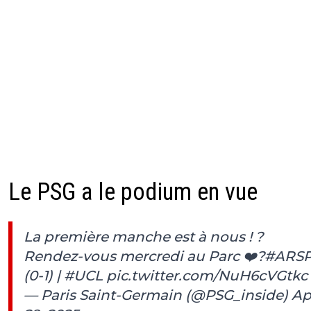
Le PSG a le podium en vue
La première manche est à nous ! ?
Rendez-vous mercredi au Parc ❤️?
#ARS
(0-1) |
#UCL
pic.twitter.com/NuH6cVGtkc
— Paris Saint-Germain (@PSG_inside)
Ap