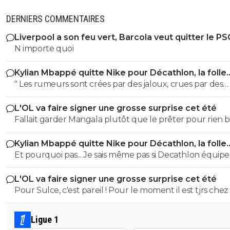
DERNIERS COMMENTAIRES
Liverpool a son feu vert, Barcola veut quitter le PS
N importe quoi
Kylian Mbappé quitte Nike pour Décathlon, la folle
rumeur
" Les rumeurs sont crées par des jaloux, crues par des
curieux et répétées par des imbéciles "
L'OL va faire signer une grosse surprise cet été
Fallait garder Mangala plutôt que le prêter pour rien
d'idiots
Kylian Mbappé quitte Nike pour Décathlon, la folle
rumeur
Et pourquoi pas... Je sais même pas si Decathlon équipe
clubs professionnels ou amateurs pour les maillots de 
L'OL va faire signer une grosse surprise cet été
Pour Sulce, c'est pareil ! Pour le moment il est tjrs chez
Et si vraiment il s'en passe parce qu'il est en partance et
veut pas prendre le risque de le blesser pour gagner 
Ligue 1
mais que de l'autre côté tu en perds 50 potentiellement