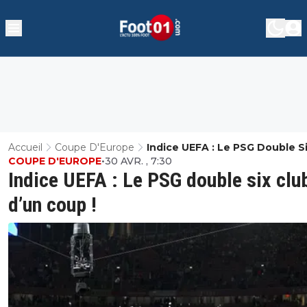
Accueil
Coupe D'Europe
Indice UEFA : Le PSG Double S
COUPE D'EUROPE
•
30 AVR. , 7:30
Clubs D’un Coup !
Indice UEFA : Le PSG double six clu
d’un coup !