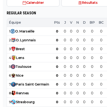
Calendrier
Résultats
es éliminé.....
REGULAR SEASON
Équipe
Pts
J
V
N
D
BP
BC
1
O
.
Marseille
0
0
0
0
0
0
0
2
O
.
Lyonnais
0
0
0
0
0
0
0
3
Brest
0
0
0
0
0
0
0
4
Lens
0
0
0
0
0
0
0
5
Toulouse
0
0
0
0
0
0
0
6
Nice
0
0
0
0
0
0
0
7
Paris
Saint
Germain
0
0
0
0
0
0
0
8
Rennes
0
0
0
0
0
0
0
9
Strasbourg
0
0
0
0
0
0
0