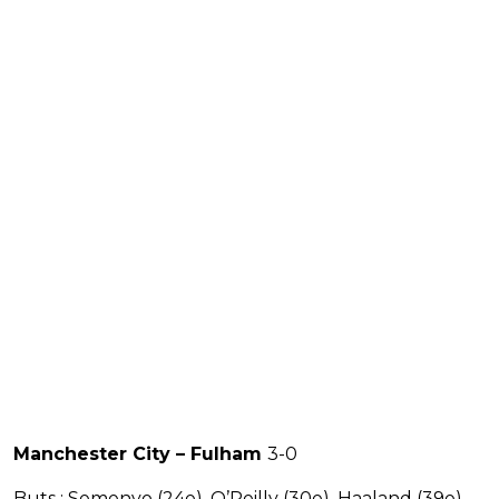
Manchester City – Fulham
3-0
Buts : Semenyo (24e), O’Reilly (30e), Haaland (39e)