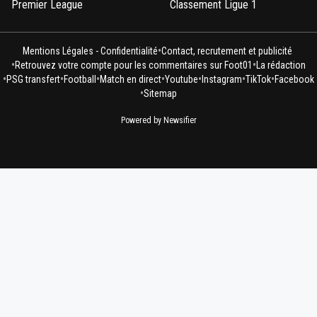
Premier League
Classement Ligue 1
•
Mentions Légales - Confidentialité
Contact, recrutement et publicité
•
•
Retrouvez votre compte pour les commentaires sur Foot01
La rédaction
•
•
•
•
•
•
•
PSG transfert
Football
Match en direct
Youtube
Instagram
TikTok
Facebook
•
Sitemap
Powered by Newsifier