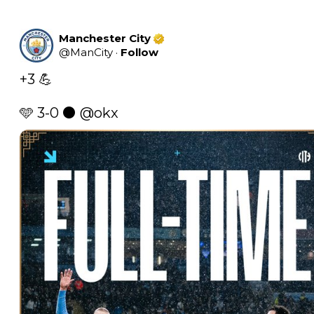
Manchester City
@
ManCity
·
Follow
+3 💪

🩵 3-0 ⚫️ 
@okx