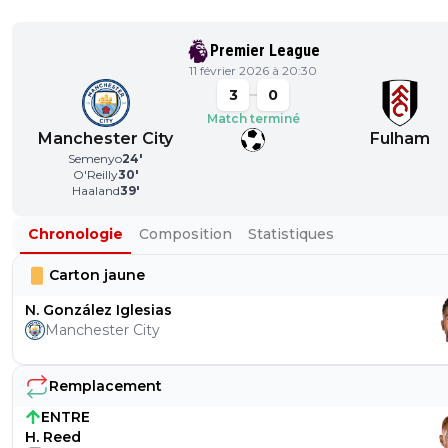
Premier League
11 février 2026 à 20:30
3
0
Match terminé
Manchester City
Fulham
Semenyo
24
'
O'Reilly
30
'
Haaland
39
'
Chronologie
Composition
Statistiques
Carton jaune
N. González Iglesias
Manchester City
Remplacement
ENTRE
H. Reed