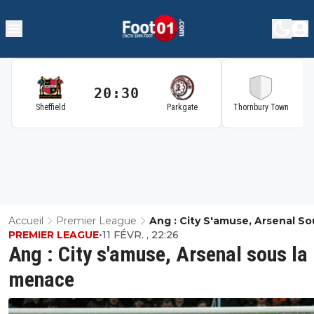
20:30
2
Sheffield
Parkgate
Thornbury Town
Accueil
Premier League
Ang : City S'amuse, Arsenal So
PREMIER LEAGUE
•
11 FÉVR. , 22:26
Menace
Ang : City s'amuse, Arsenal sous la
menace