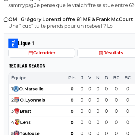
sammypsg Je pense que le vrai chiffre se situe entre 62
700 M
OM : Grégory Lorenzi offre 81 ME à Frank McCourt
Une " cup" tu te prends pour un rosbeef ? Lol
Ligue 1
Calendrier
Résultats
REGULAR SEASON
Équipe
Pts
J
V
N
D
BP
BC
1
O
.
Marseille
0
0
0
0
0
0
0
2
O
.
Lyonnais
0
0
0
0
0
0
0
3
Brest
0
0
0
0
0
0
0
4
Lens
0
0
0
0
0
0
0
5
Toulouse
0
0
0
0
0
0
0