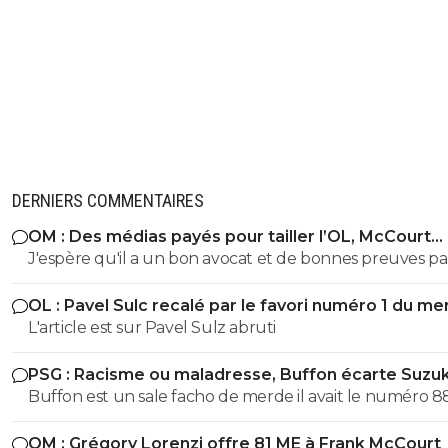
DERNIERS COMMENTAIRES
OM : Des médias payés pour tailler l’OL, McCourt
accusé
J'espère qu'il a un bon avocat et de bonnes preuves p
qu'il va vite exploser en vol avec ses différentes révélat
OL : Pavel Sulc recalé par le favori numéro 1 du me
L'article est sur Pavel Sulz abruti
PSG : Racisme ou maladresse, Buffon écarte Suzuk
Buffon est un sale facho de merde il avait le numéro 8
cetait pas un hasard...
OM : Grégory Lorenzi offre 81 ME à Frank McCourt