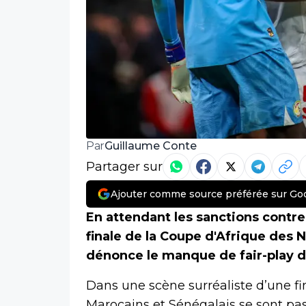
Guillaume Conte
Par
Partager sur
Ajouter comme source préférée sur Go
En attendant les sanctions contr
finale de la Coupe d'Afrique des N
dénonce le manque de fair-play d
Dans une scène surréaliste d’une fi
Marocains et Sénégalais se sont pa