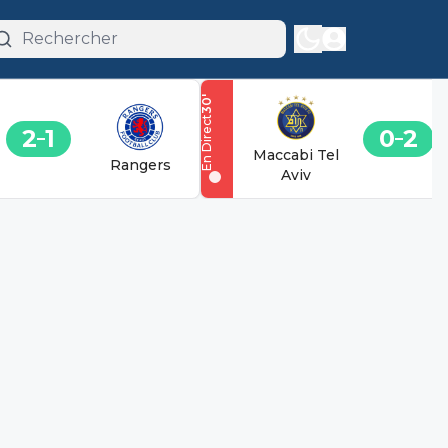
'
30
En Direct
2
1
0
2
Maccabi Tel
Rangers
Aviv