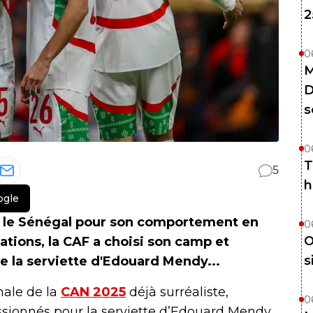
2
0
M
D
s
0
T
5
h
ogle
e le Sénégal pour son comportement en
0
O
ations, la CAF a choisi son camp et
s
e la serviette d'Edouard Mendy...
nale de la
CAN 2025
déjà surréaliste,
0
ssionnés pour la serviette d’Edouard Mendy.