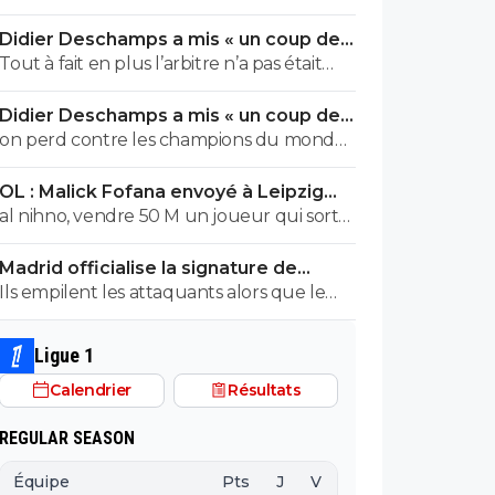
joue a 11 ......
Didier Deschamps a mis « un coup de
boule » en plein Mondial
Tout à fait en plus l’arbitre n’a pas était
parfait non plus
Didier Deschamps a mis « un coup de
boule » en plein Mondial
on perd contre les champions du monde,
il perd sa mere pdt la compet. et se fait
OL : Malick Fofana envoyé à Leipzig
chier dessus par tt le monde..... ca va quoi
pour un sombre accord
al nihno, vendre 50 M un joueur qui sort
d'une saison blanche, tu penses vraiment
Madrid officialise la signature de
que c'est faisable? Moi je n'ai aucun
Diomande, le plus gros transfert de
Ils empilent les attaquants alors que le
souvenir d'un cas identique en tout cas
son histoire
défaut majeur de cette équipe c'est le
milieu de terrain depuis le départ de
Ligue 1
Kroos. Ils ont personne pour diriger
Calendrier
Résultats
l'équipe au centre, à part Tchouameni et
Valverde qui se détestent ...
REGULAR SEASON
Équipe
Pts
J
V
N
D
BP
B