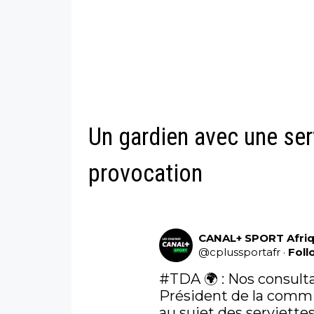
Un gardien avec une serv
provocation
CANAL+ SPORT Afri
@
cplussportafr
·
Foll
#TDA
 🌍 : Nos consul
Président de la commis
au sujet des serviettes 