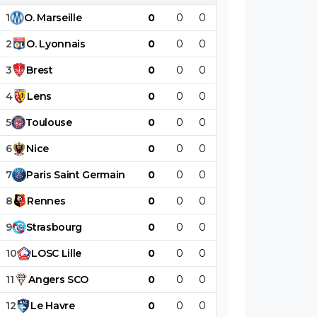
1
O
.
Marseille
0
0
0
0
0
0
2
O
.
Lyonnais
0
0
0
0
0
0
3
Brest
0
0
0
0
0
0
4
Lens
0
0
0
0
0
0
5
Toulouse
0
0
0
0
0
0
6
Nice
0
0
0
0
0
0
7
Paris
Saint
Germain
0
0
0
0
0
0
8
Rennes
0
0
0
0
0
0
9
Strasbourg
0
0
0
0
0
0
10
LOSC
Lille
0
0
0
0
0
0
11
Angers
SCO
0
0
0
0
0
0
12
Le
Havre
0
0
0
0
0
0