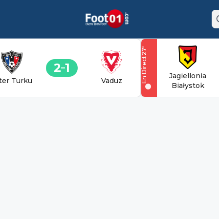
'
27
En Direct
2
1
Jagiellonia
ter Turku
Vaduz
Białystok