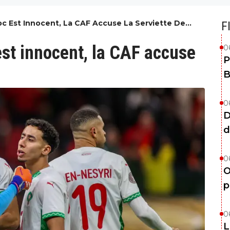
oc Est Innocent, La CAF Accuse La Serviette De
F
st innocent, la CAF accuse
0
P
B
0
D
d
0
O
p
0
L