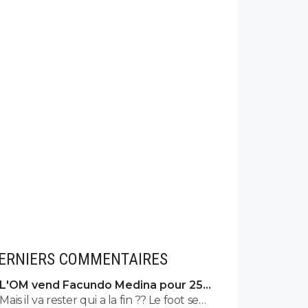
ERNIERS COMMENTAIRES
L'OM vend Facundo Medina pour 25ME
à Leverkusen
Mais il va rester qui a la fin ?? Le foot se