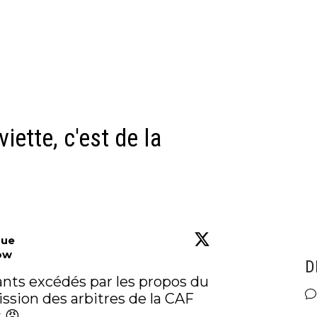
iette, c'est de la
que
ow
D
tants excédés par les propos du 
sion des arbitres de la CAF 
😠 
