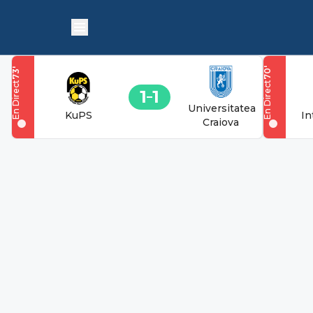
'
'
70
73
En Direct
En Direct
1
1
Universitatea
KuPS
In
Craiova