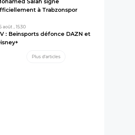
ohamed Salah signe
fficiellement à Trabzonspor
6 août , 15:30
V : Beinsports défonce DAZN et
isney+
Plus d'articles