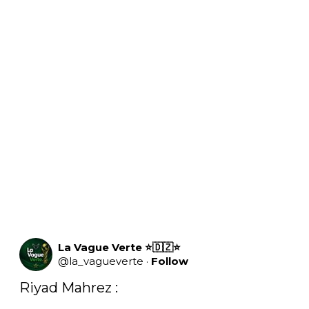
La Vague Verte ⭐️🇩🇿⭐️
@
la_vagueverte
·
Follow
Riyad Mahrez : 
