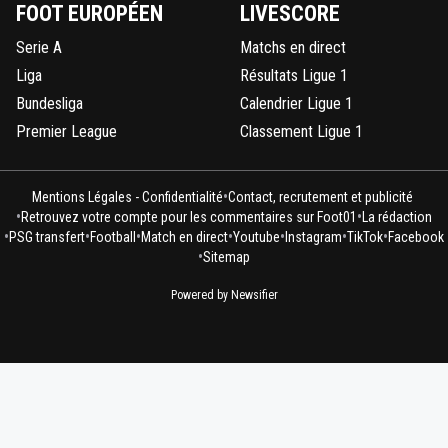
FOOT EUROPÉEN
LIVESCORE
Serie A
Matchs en direct
Liga
Résultats Ligue 1
Bundesliga
Calendrier Ligue 1
Premier League
Classement Ligue 1
•
Mentions Légales - Confidentialité
Contact, recrutement et publicité
•
•
Retrouvez votre compte pour les commentaires sur Foot01
La rédaction
•
•
•
•
•
•
•
PSG transfert
Football
Match en direct
Youtube
Instagram
TikTok
Facebook
•
Sitemap
Powered by Newsifier