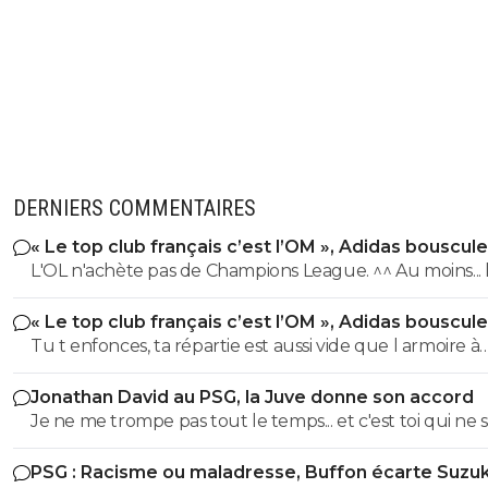
DERNIERS COMMENTAIRES
« Le top club français c’est l’OM », Adidas bouscule
PSG
L'OL n'achète pas de Champions League. ^^ Au moins... l'OM a
un point commun avec le PSG. Mdr Adidas ne se trompe pas
« Le top club français c’est l’OM », Adidas bouscule
avec l'OL qui est une valeur sûre... contrairement à l'OM
PSG
Tu t enfonces, ta répartie est aussi vide que l armoire à
trophées de ton club depuis 15 piges, t es juste une gr
Jonathan David au PSG, la Juve donne son accord
gueule arrogante se pensant plus intelligent que les a
Je ne me trompe pas tout le temps... et c'est toi qui ne s
alors que t es juste un pauvre clown empafé mdr
pas lire. ^^
PSG : Racisme ou maladresse, Buffon écarte Suzuk