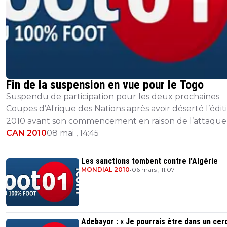
Fin de la suspension en vue pour le Togo
Suspendu de participation pour les deux prochaines
Coupes d’Afrique des Nations après avoir déserté l’édit
2010 avant son commencement en raison de l’attaque
leur délégation par des rebelles à l...
CAN 2010
08 mai , 14:45
Les sanctions tombent contre l'Algérie
MONDIAL 2010
•
06 mars , 11:07
Adebayor : « Je pourrais être dans un cerc