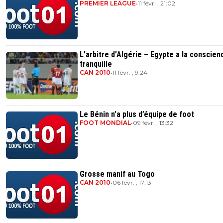
PREMIER LEAGUE
•
11 févr. , 21:02
L’arbitre d’Algérie – Egypte a la conscien
tranquille
CAN 2010
•
11 févr. , 9:24
Le Bénin n’a plus d’équipe de foot
FOOT MONDIAL
•
09 févr. , 13:32
Grosse manif au Togo
CAN 2010
•
06 févr. , 17:13