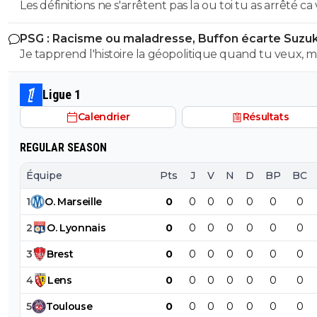
Les définitions ne s'arrêtent pas la ou toi tu as arrêté ca
plus loin que ca, mais franchement vu ton niveau de
PSG : Racisme ou maladresse, Buffon écarte Suzuk
stupidité jai meme pas envie d'en discuter avec toi ca ser
Je tapprend l'histoire la géopolitique quand tu veux, m
cultiver et je suis meme pas sûr que tu sois en capacité
déjà commence a apprendre et a comprendre un texte
comprendre quoi que ce soit vu tes entecedent ici .. 
simple parceque visiblement t'as eu du mal avec le n
je t'ai dis commence deja par apprendre a lire un texte
Ligue 1
88 🤣😂🫵 On verra pour le reste ensuite si t'es sage
simple et surtout a le comprendre
Calendrier
Résultats
REGULAR SEASON
Équipe
Pts
J
V
N
D
BP
BC
1
O
.
Marseille
0
0
0
0
0
0
0
2
O
.
Lyonnais
0
0
0
0
0
0
0
3
Brest
0
0
0
0
0
0
0
4
Lens
0
0
0
0
0
0
0
5
Toulouse
0
0
0
0
0
0
0