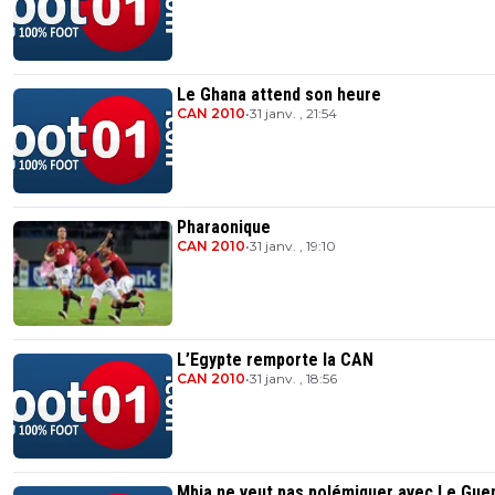
Le Ghana attend son heure
CAN 2010
•
31 janv. , 21:54
Pharaonique
CAN 2010
•
31 janv. , 19:10
L’Egypte remporte la CAN
CAN 2010
•
31 janv. , 18:56
Mbia ne veut pas polémiquer avec Le Gue