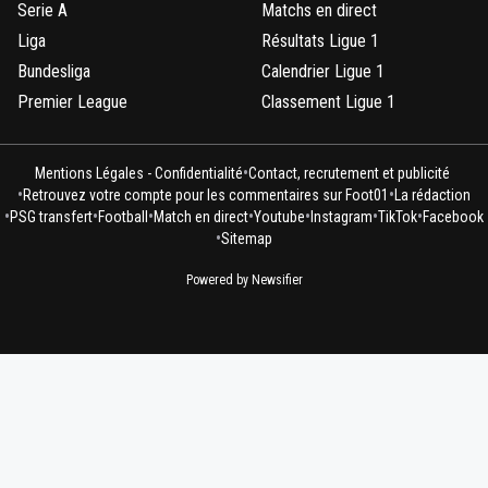
Serie A
Matchs en direct
Liga
Résultats Ligue 1
Bundesliga
Calendrier Ligue 1
Premier League
Classement Ligue 1
•
Mentions Légales - Confidentialité
Contact, recrutement et publicité
•
•
Retrouvez votre compte pour les commentaires sur Foot01
La rédaction
•
•
•
•
•
•
•
PSG transfert
Football
Match en direct
Youtube
Instagram
TikTok
Facebook
•
Sitemap
Powered by Newsifier