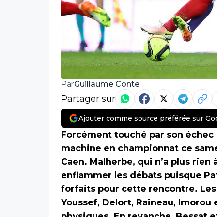
Guillaume Conte
Par
Partager sur
Ajouter comme source préférée sur Go
Forcément touché par son échec 
machine en championnat ce samed
Caen. Malherbe, qui n’a plus rien 
enflammer les débats puisque Pa
forfaits pour cette rencontre. L
Youssef, Delort, Raineau, Imorou 
physiques. En revanche, Bessat et