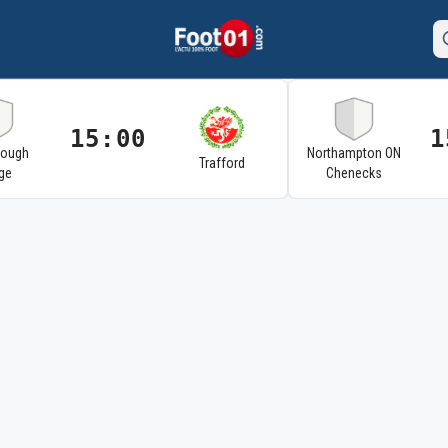
15:00
1
rough
Northampton ON
Trafford
ge
Chenecks