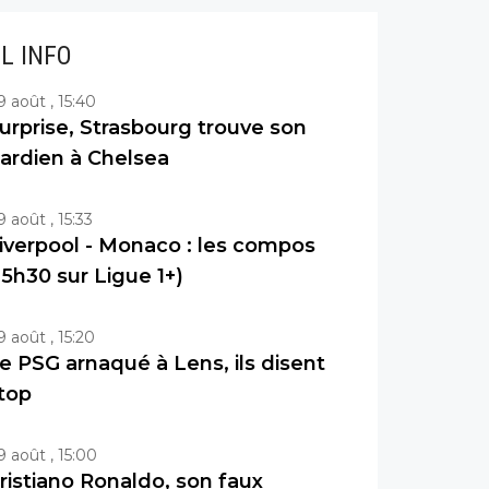
IL INFO
9 août , 15:40
urprise, Strasbourg trouve son
ardien à Chelsea
9 août , 15:33
iverpool - Monaco : les compos
15h30 sur Ligue 1+)
9 août , 15:20
e PSG arnaqué à Lens, ils disent
top
9 août , 15:00
ristiano Ronaldo, son faux