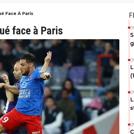
é Face À Paris
F
ué face à Paris
0
S
g
0
L
(
0
L
s
0
C