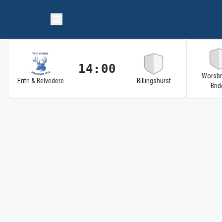
14:00
Worsb
Erith & Belvedere
Billingshurst
Brid