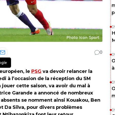
m
p
0
H
0
0
O
ogle
à
européen, le
PSG
va devoir relancer la
i à l’occasion de la réception du SM
0
à jouer cette saison, va avoir du mal à
O
trice Garande a annoncé de nombreux
m
es absents se nomment ainsi Kouakou, Ben
et Da Silva, pour divers problèmes
0
 Ntibazonkiza font leur retour.