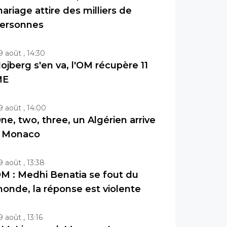
ariage attire des milliers de
ersonnes
9 août , 14:30
ojberg s'en va, l'OM récupère 11
ME
9 août , 14:00
ne, two, three, un Algérien arrive
 Monaco
9 août , 13:38
M : Medhi Benatia se fout du
onde, la réponse est violente
9 août , 13:16