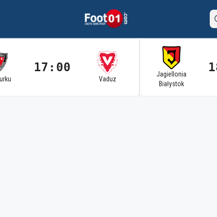
17:00
1
Jagiellonia
Turku
Vaduz
Białystok