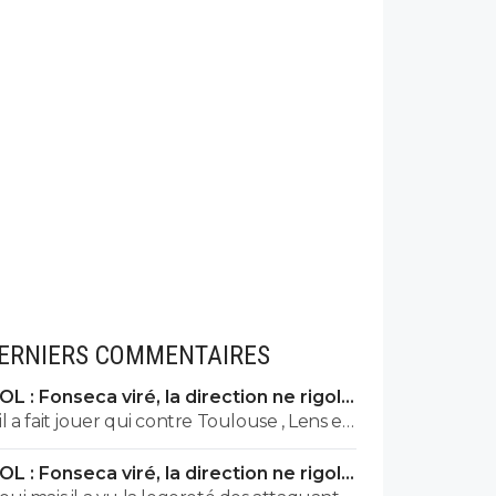
ERNIERS COMMENTAIRES
OL : Fonseca viré, la direction ne rigole
plus
il a fait jouer qui contre Toulouse , Lens et
Vigo qui selon les docteurs es football de
OL : Fonseca viré, la direction ne rigole
foot01 n'auraient pas du jouer
plus