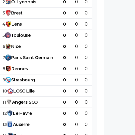
2
O
.
Lyonnais
0
0
0
0
0
0
3
Brest
0
0
0
0
0
0
4
Lens
0
0
0
0
0
0
5
Toulouse
0
0
0
0
0
0
6
Nice
0
0
0
0
0
0
7
Paris
Saint
Germain
0
0
0
0
0
0
8
Rennes
0
0
0
0
0
0
9
Strasbourg
0
0
0
0
0
0
10
LOSC
Lille
0
0
0
0
0
0
11
Angers
SCO
0
0
0
0
0
0
12
Le
Havre
0
0
0
0
0
0
13
Auxerre
0
0
0
0
0
0