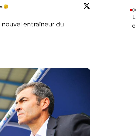
n
0
L
h
 nouvel entraîneur du 
c