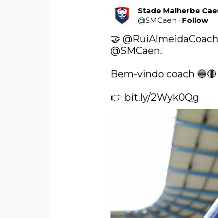
Stade Malherbe Cae
@
SMCaen
·
Follow
🤝 
@RuiAlmeidaCoac
@SMCaen
. 

Bem-vindo coach 🔵🔴

👉 
bit.ly/2Wyk0Qg