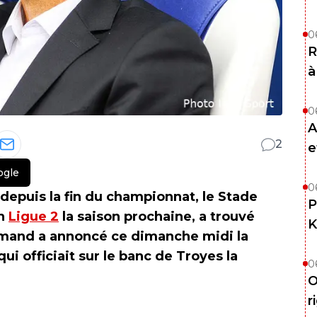
0
R
à
0
A
2
e
ogle
0
 depuis la fin du championnat, le Stade
P
en
Ligue 2
la saison prochaine, a trouvé
K
ormand a annoncé ce dimanche midi la
i officiait sur le banc de Troyes la
0
O
r