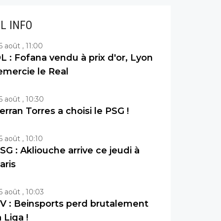
IL INFO
6 août , 11:00
L : Fofana vendu à prix d'or, Lyon
emercie le Real
6 août , 10:30
erran Torres a choisi le PSG !
6 août , 10:10
SG : Akliouche arrive ce jeudi à
aris
6 août , 10:03
V : Beinsports perd brutalement
a Liga !