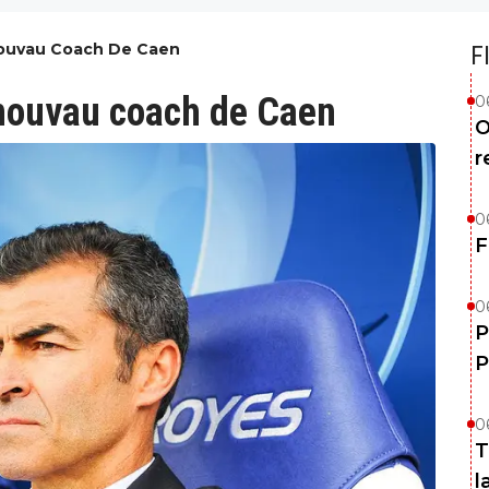
 Nouvau Coach De Caen
F
a nouvau coach de Caen
0
O
r
0
F
0
P
P
0
T
l