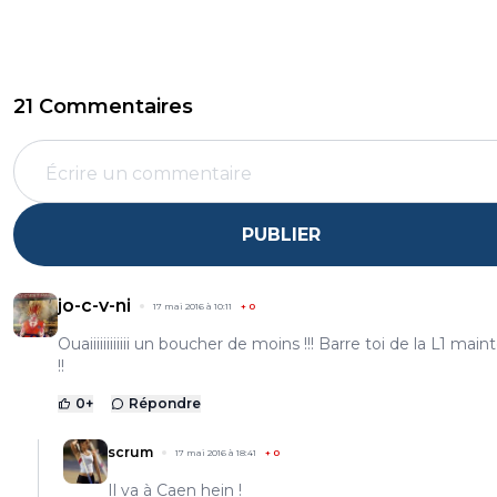
21 Commentaires
PUBLIER
jo-c-v-ni
17 mai 2016 à 10:11
+
0
Ouaiiiiiiiiiiii un boucher de moins !!! Barre toi de la L1 mai
!!
0
+
Répondre
scrum
17 mai 2016 à 18:41
+
0
Il va à Caen hein !