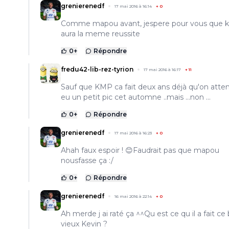
grenierenedf
17 mai 2016 à 16:14
+
0
Comme mapou avant, jespere pour vous que 
aura la meme reussite
0
+
Répondre
fredu42-lib-rez-tyrion
17 mai 2016 à 16:17
+
11
Sauf que KMP ca fait deux ans déjà qu'on attend 
eu un petit pic cet automne ..mais ...non ...
0
+
Répondre
grenierenedf
17 mai 2016 à 16:23
+
0
Ahah faux espoir ! 😊Faudrait pas que mapou
nousfasse ça :/
0
+
Répondre
grenierenedf
16 mai 2016 à 22:14
+
0
Ah merde j ai raté ça ^^Qu est ce qu il a fait ce
vieux Kevin ?