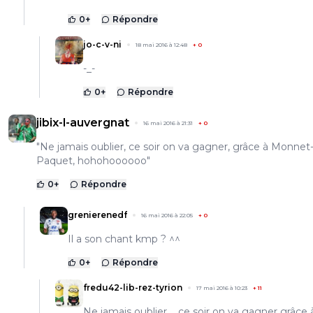
0
+
Répondre
jo-c-v-ni
18 mai 2016 à 12:48
+
0
-_-
0
+
Répondre
jibix-l-auvergnat
16 mai 2016 à 21:31
+
0
"Ne jamais oublier, ce soir on va gagner, grâce à Monnet
Paquet, hohohoooooo"
0
+
Répondre
grenierenedf
16 mai 2016 à 22:05
+
0
Il a son chant kmp ? ^^
0
+
Répondre
fredu42-lib-rez-tyrion
17 mai 2016 à 10:23
+
11
Ne jamais oublier ....ce soir on va gagner grâce 