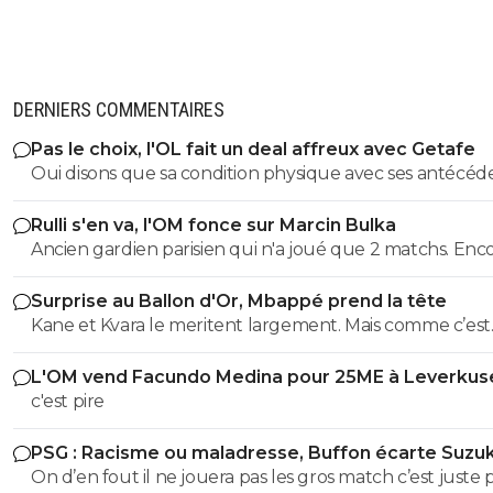
DERNIERS COMMENTAIRES
Pas le choix, l'OL fait un deal affreux avec Getafe
Oui disons que sa condition physique avec ses antécéd
médicaux, donc ses rechutes régulières + son salaire,
Rulli s'en va, l'OM fonce sur Marcin Bulka
donnent une équation peu enclin à motiver des clubs à
Ancien gardien parisien qui n'a joué que 2 matchs. Enc
faire confiance(pour un futur transfert), même avec u
une fois pour créer la polémique. C'est plutôt ancien g
salaire revu à la baisse, si toutefois il est ok avec ça.
Surprise au Ballon d'Or, Mbappé prend la tête
de Nice, là ok mais pas Paris 😂
Kane et Kvara le meritent largement. Mais comme c’est
magouille & Co ça peut revenir au sprinter aux transve
L'OM vend Facundo Medina pour 25ME à Leverkus
approximatives allergique au pressing ...
c'est pire
PSG : Racisme ou maladresse, Buffon écarte Suzuk
On d’en fout il ne jouera pas les gros match c’est juste