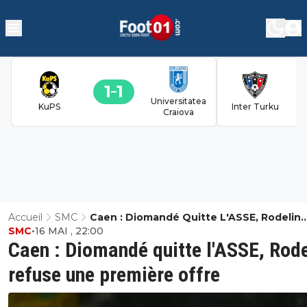
1
1
Universitatea
KuPS
Inter Turku
Craiova
Accueil
SMC
Caen : Diomandé Quitte L'ASSE, Rodelin
SMC
•
16 MAI , 22:00
Refuse Une Première Offre
Caen : Diomandé quitte l'ASSE, Rode
refuse une première offre