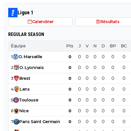
vendre des maillots en Asie Kang in lee style
Ligue 1
Calendrier
Résultats
REGULAR SEASON
Équipe
Pts
J
V
N
D
BP
BC
1
O
.
Marseille
0
0
0
0
0
0
0
2
O
.
Lyonnais
0
0
0
0
0
0
0
3
Brest
0
0
0
0
0
0
0
4
Lens
0
0
0
0
0
0
0
5
Toulouse
0
0
0
0
0
0
0
6
Nice
0
0
0
0
0
0
0
7
Paris
Saint
Germain
0
0
0
0
0
0
0