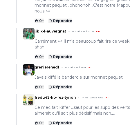
monnet paquet ..ohohohoh...C'est notre Mapo
nous ^^
0
+
Répondre
jibix-l-auvergnat
16 mai 2016 à 22:08
+
0
Carrément ^^ Il m'a beaucoup fait rire ce wee
ahah
0
+
Répondre
grenierenedf
17 mai 2016 à 15:58
+
0
Javais kiffé la banderole sur monnet paquet
0
+
Répondre
fredu42-lib-rez-tyrion
17 mai 2016 à 16:06
+
11
Ce mec fait Kiffer ...sauf pour les supp des verts
aimerait qu'il soit plus décisif mais non.,,,
0
+
Répondre