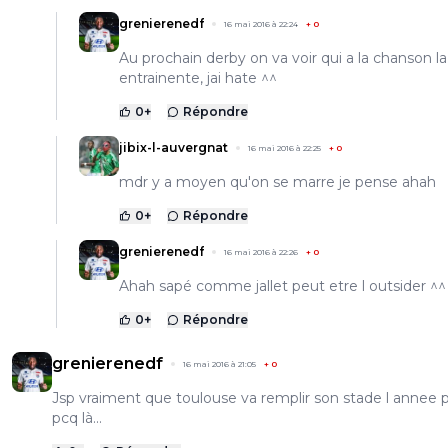
grenierenedf
16 mai 2016 à 22:24
+
0
Au prochain derby on va voir qui a la chanson la
entrainente, jai hate ^^
0
+
Répondre
jibix-l-auvergnat
16 mai 2016 à 22:25
+
0
mdr y a moyen qu'on se marre je pense ahah
0
+
Répondre
grenierenedf
16 mai 2016 à 22:26
+
0
Ahah sapé comme jallet peut etre l outsider ^^
0
+
Répondre
grenierenedf
16 mai 2016 à 21:05
+
0
Jsp vraiment que toulouse va remplir son stade l annee p
pcq là...