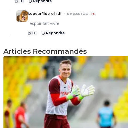
0
+
Répondre
kopeurfilde-ol-idf
16 mai 2016 à 22:03
+
15
l'espoir fait vivre
0
+
Répondre
Articles Recommandés