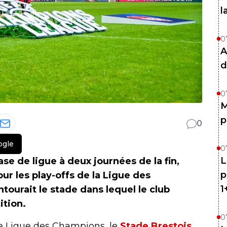
l
0
A
d
0
M
p
0
ogle
0
L
e de ligue à deux journées de la fin,
p
ur les play-offs de la Ligue des
1
ourait le stade dans lequel le club
ition.
0
e Ligue des Champions, le
Stade Brestois