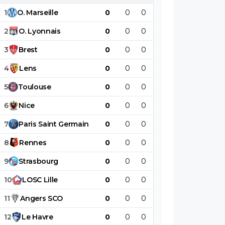
1
O
.
Marseille
0
0
0
0
0
0
2
O
.
Lyonnais
0
0
0
0
0
0
3
Brest
0
0
0
0
0
0
4
Lens
0
0
0
0
0
0
5
Toulouse
0
0
0
0
0
0
6
Nice
0
0
0
0
0
0
7
Paris
Saint
Germain
0
0
0
0
0
0
8
Rennes
0
0
0
0
0
0
9
Strasbourg
0
0
0
0
0
0
10
LOSC
Lille
0
0
0
0
0
0
11
Angers
SCO
0
0
0
0
0
0
12
Le
Havre
0
0
0
0
0
0