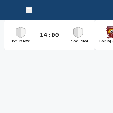
14:00
Horbury Town
Golcar United
Deeping 