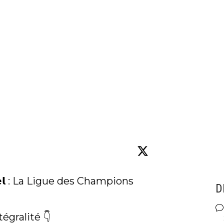
𝗶𝗰𝗶𝗲𝗹 : La Ligue des Champions 
D
gralité 👇