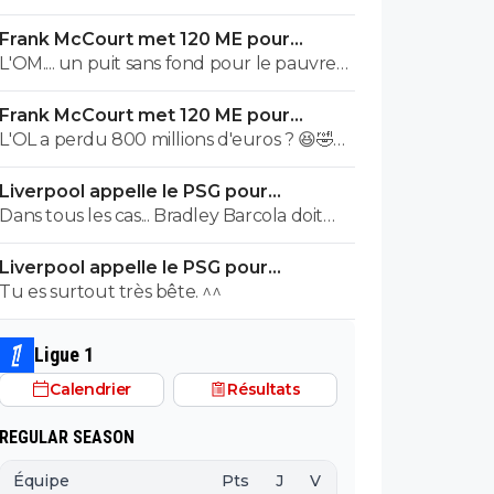
première saison il etait top mais depuis
Frank McCourt met 120 ME pour
quelques match etait en dessus. Merci et
sauver l’OM !
L'OM.... un puit sans fond pour le pauvre
bon vent a lui pour le reste de sa carrière
Frank McCourt.
...
Frank McCourt met 120 ME pour
sauver l’OM !
L'OL a perdu 800 millions d'euros ? 😆🤣😂
Pourquoi pas un milliard tant que tu y es !
Liverpool appelle le PSG pour
^^
renoncer à Barcola
Dans tous les cas... Bradley Barcola doit
être très inquiet. Ce qui est vraiment
Liverpool appelle le PSG pour
compréhensible lorsque l'on sait
renoncer à Barcola
Tu es surtout très bête. ^^
comment le PSG a traiter Kylian Mbappé
lorsqu'il avait voulu quitter le PSG.
Ligue 1
Calendrier
Résultats
REGULAR SEASON
Équipe
Pts
J
V
N
D
BP
B