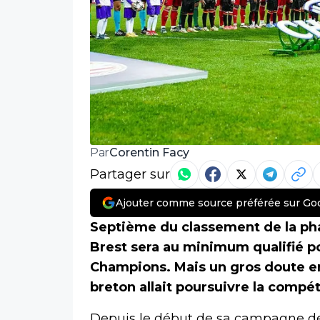
Corentin Facy
Par
Partager sur
Ajouter comme source préférée sur Go
Septième du classement de la phas
Brest sera au minimum qualifié po
Champions. Mais un gros doute ent
breton allait poursuivre la compét
Depuis le début de sa campagne d