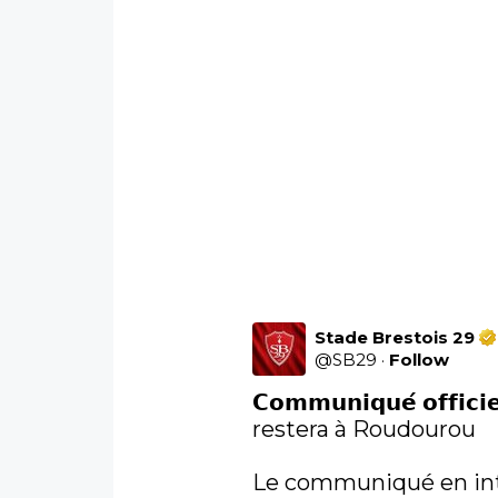
Stade Brestois 29
@
SB29
·
Follow
𝗖𝗼𝗺𝗺𝘂𝗻𝗶𝗾𝘂𝗲́ 𝗼𝗳𝗳
restera à Roudourou

Le communiqué en inté